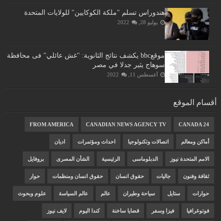
هندوراس تسلم "ملكة الكوكايين" للولايات المتحدة
يوليو 28, 2022
موقعbbc يكشف نتائج الثانوية: "غش عائلي" فى محافظة
سوهاج يثير جدلا في مصر
أغسطس 11, 2022
أقسام الموقع
FROM AMERICA
CANADIAN NEWS AGENCY TV
CANADA 24
أماكن ومعالم
اتصالات وتكنولوجيا
احداث ومؤتمرات
اديان
الامم المتحدة نيوز
الدبلوماسى
الرئيسية
الشأن المصرى
بروفايل
ثقافة وفنون
جاليات
حقوق انسان
حقوق انسان ومنظمات
حوار
حوارات
ستايل
سياحة وطيران
عالم
عالم السياسة
علوم وبحوث
فوتوغرافيا
فيزا وسفر
قضايا ساخنة
كندا اليوم
لايف نيوز