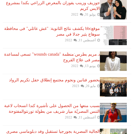
جوزيف وزينب يفوزان بالمعرض الزراعي بكندا بمشروع
الايس كريم
يوليو 31, 2022
موقعbbc يكشف نتائج الثانوية: "غش عائلي" فى محافظة
سوهاج يثير جدلا في مصر
أغسطس 11, 2022
د.مريم بطرس:منظمة "wounds canada" تسعى لمساعدة
مصر فى علاج القروح
يونيو 13, 2022
بحضور فنانين ونجوم مجتمع إنطلاق حفل تكريم الرواد
مايو 26, 2023
بسبب منعها من الحصول على تأشيرة كندا انسحاب لاعبة ​
التنس​ المصريّة ​ميار شريف​ من بطولة ​تورنتو​المفتوحة
أغسطس 11, 2022
الجالية المصرية بجورجيا تستقبل وفد دبلوماسى مصرى