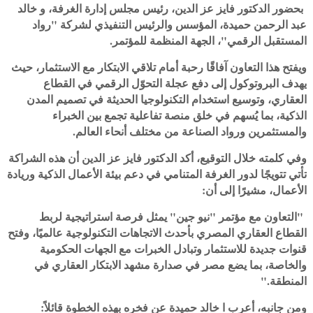
بحضور الدكتور فايز عز الدين، رئيس مجلس إدارة الغرفة، و خالد
عبد الرحمن حميدة، المؤسس والرئيس التنفيذي لشركة "رواد
المستقبل الرقمي"، الجهة المنظمة للمؤتمر.
ويفتح هذا التعاون آفاقًا رحبة أمام تلاقي الابتكار مع الاستثمار، حيث
يهدف البروتوكول إلى دفع عجلة التحوّل الرقمي في القطاع
العقاري، وتوسيع استخدام التكنولوجيا الحديثة في تصميم المدن
الذكية، بما يُسهم في خلق منصة تفاعلية تجمع بين الخبراء
والمستثمرين ورواد الصناعة من مختلف أنحاء العالم.
وفي كلمته خلال التوقيع، أكد الدكتور فايز عز الدين أن هذه الشراكة
تأتي تتويجًا لدور الغرفة المتنامي في دعم بيئة الأعمال الذكية وريادة
الأعمال، مشيرًا إلى أن:
"التعاون مع مؤتمر "نيو جين" يمثل فرصة استراتيجية لربط
القطاع العقاري المصري بأحدث الاتجاهات التكنولوجية عالميًا، وفتح
قنوات جديدة للاستثمار وتبادل الخبرات مع الجهات الحكومية
والخاصة، بما يضع مصر في صدارة مشهد الابتكار العقاري في
المنطقة."
ومن جانبه، أعرب ا خالد حميدة عن فخره بهذه الخطوة قائلاً: