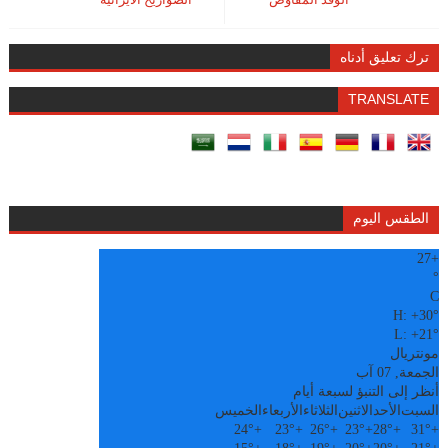
ترك تعليق أدناه
TRANSLATE
الطقس اليوم
27
+
°
C
H:
+
30°
L:
+
21°
مونتريال
الجمعة, 07 آب
أنظر إلى التنبؤ لسبعة أيام
السبت
الأحد
الاثنين
الثلاثاء
الأربعاء
الخميس
24°
+
23°
+
26°
+
23°
+
28°
+
31°
+