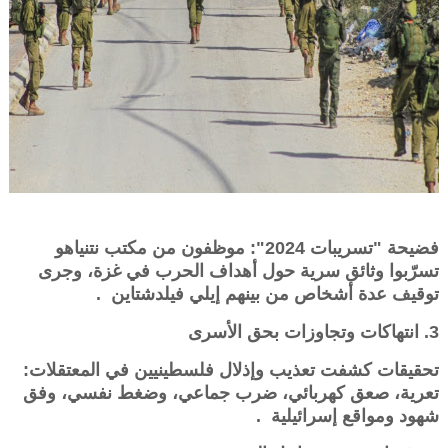
فضيحة "تسريبات 2024": موظفون من مكتب نتنياهو
تسرّبوا وثائق سرية حول أهداف الحرب في غزة، وجرى
توقيف عدة أشخاص من بينهم إيلي فيلدشتاين .
3. انتهاكات وتجاوزات بحق الأسرى
تحقيقات كشفت تعذيب وإذلال فلسطينيين في المعتقلات:
تعرية، صعق كهربائي، ضرب جماعي، وضغط نفسي، وفق
شهود ومواقع إسرائيلية .