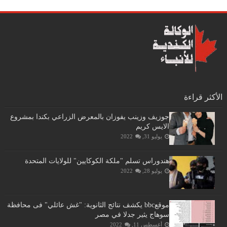
الأكثر قراءة
جوزيف وزينب يفوزان بالمعرض الزراعي بكندا بمشروع
الايس كريم
يوليو 31, 2022
هندوراس تسلم "ملكة الكوكايين" للولايات المتحدة
يوليو 28, 2022
موقعbbc يكشف نتائج الثانوية: "غش عائلي" فى محافظة
سوهاج يثير جدلا في مصر
أغسطس 11, 2022