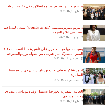
بحضور فنانين ونجوم مجتمع إنطلاق حفل تكريم الرواد
مايو 26, 2023
د.مريم بطرس:منظمة "wounds canada" تسعى لمساعدة
مصر فى علاج القروح
يونيو 13, 2022
بسبب منعها من الحصول على تأشيرة كندا انسحاب لاعبة ​
التنس​ المصريّة ​ميار شريف​ من بطولة ​تورنتو​المفتوحة
أغسطس 11, 2022
احمد شاكر يخطف قلب نورهان ريحان فى ربوع فيينا
الساحرة
أغسطس 29, 2022
الجالية المصرية بجورجيا تستقبل وفد دبلوماسى مصرى
رفيع المستوى
مايو 24, 2023