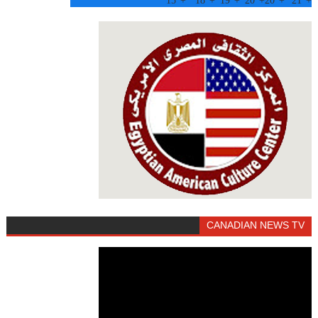
15°
+
18°
+
19°
+
20°
+
20°
+
21°
+
CANADIAN NEWS TV