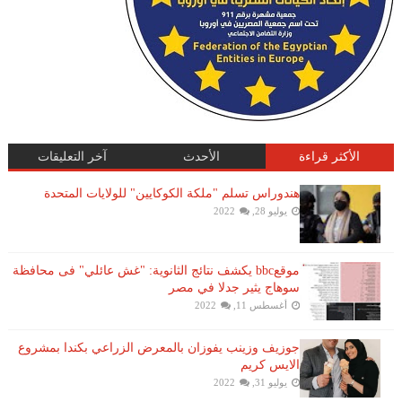
الأكثر قراءة
الأحدث
آخر التعليقات
هندوراس تسلم "ملكة الكوكايين" للولايات المتحدة
يوليو 28, 2022
موقعbbc يكشف نتائج الثانوية: "غش عائلي" فى محافظة
سوهاج يثير جدلا في مصر
أغسطس 11, 2022
جوزيف وزينب يفوزان بالمعرض الزراعي بكندا بمشروع
الايس كريم
يوليو 31, 2022