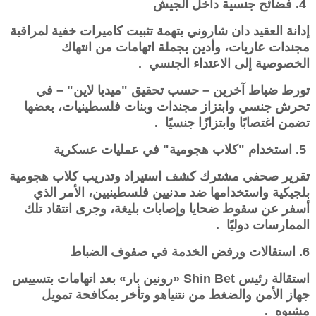
4. فضائح جنسية داخل الجيش
إدانة العقيد دان شاروني بتهمة تثبيت كاميرات خفية لمراقبة
مجندات عاريات، وأدين بجملة اتهامات من انتهاك
الخصوصية إلى الاعتداء الجنسي .
تورط ضباط آخرين – حسب تحقيق "ميديا لاين" – في
تحرش جنسي وابتزاز مجندات وبنات فلسطينيات، بعضها
تضمن اغتصابًا وابتزازًا جنسيًا .
5. استخدام "كلاب هجومية" في عمليات عسكرية
تقرير صحفي مشترك كشف استيراد وتدريب كلاب هجومية
بلجيكية واستخدامها ضد مدنيين فلسطينيين، الأمر الذي
أسفر عن سقوط ضحايا وإصابات بليغة، وجرى انتقاد تلك
الممارسات دوليًا .
6. استقالات ورفض الخدمة في صفوف الضباط
استقالة رئيس Shin Bet «رونين بار» بعد اتهامات بتسييس
جهاز الأمن والضغط من نتنياهو وتأخر بمكافحة تمويل
مشبوه .