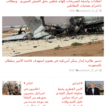
انتقادات واسعة لتصريحات إلهام شاهين بحق الجيش السوري.. ومطالب
باحترام تضحيات المقاتلين
أيار 25, 2026
undefined
تدمير طائرة إنذار مبكر أمريكية في هجوم استهدف قاعدة الأمير سلطان
بالسعودية
أذار 29, 2026
undefined
السابق
التالي
الامن القطري يحبط
اعلاميون في
محاولة اغتيال القيادي
اسرائيل ينشرون
في حركة حماس
صورهم من الملجأ
خليل الحية وقاده
بعد موجة جديدة من
الوفد المفاوض
الصواريخ الايرانية