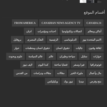
أقسام الموقع
FROM AMERICA
CANADIAN NEWS AGENCY TV
CANADA 24
أماكن ومعالم
اتصالات وتكنولوجيا
احداث ومؤتمرات
اديان
الامم المتحدة نيوز
الدبلوماسى
الرئيسية
الشأن المصرى
بروفايل
ثقافة وفنون
جاليات
حقوق انسان
حقوق انسان ومنظمات
حوار
حوارات
ستايل
سياحة وطيران
عالم
عالم السياسة
علوم وبحوث
فوتوغرافيا
فيزا وسفر
قضايا ساخنة
كندا اليوم
لايف نيوز
مال وأعمال
ماوراء الخبر
مقالات
مقالات ودراسات
من القدس
منح وفرص
ميديا
نيوز بوك
ويكيليكس