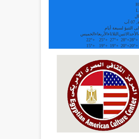
H
L
ال
 آب
ى التنبؤ لسبعة أيام
الأحد
الاثنين
الثلاثاء
الأربعاء
الخميس
22°
+
25°
+
27°
+
28°
+
28°
+
15°
+
19°
+
19°
+
20°
+
20°
+