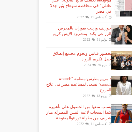
موقعbbc يكشف نتائج الثانوية: "غش
عائلي" فى محافظة سوهاج يثير جدلا
في مصر
أغسطس 11, 2022
جوزيف وزينب يفوزان بالمعرض
الزراعي بكندا بمشروع الايس كريم
يوليو 31, 2022
بحضور فنانين ونجوم مجتمع إنطلاق
حفل تكريم الرواد
مايو 26, 2023
د.مريم بطرس:منظمة "wounds
canada" تسعى لمساعدة مصر فى علاج
القروح
يونيو 13, 2022
بسبب منعها من الحصول على تأشيرة
كندا انسحاب لاعبة ​التنس​ المصريّة ​ميار
شريف​ من بطولة ​تورنتو​المفتوحة
أغسطس 11, 2022