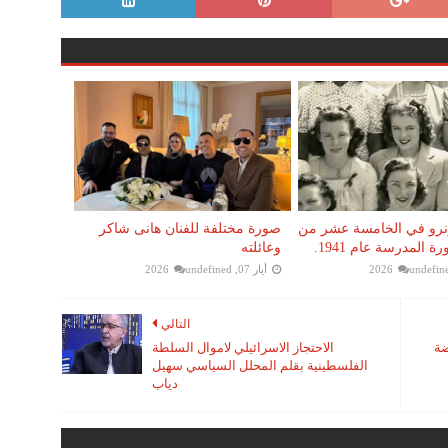
نرو في الخامسة عشر من
صورة مختلفة للفنان هانى شاكر
 المدرسة عام 1941.
وعائلته
undefin
أيار 07, 2026
undefined
التالي
ضة
الاحتجاز الاسرائيلي لاموال السلطة
الفلسطينية بقلم المحلل السياسي سهيل
دياب