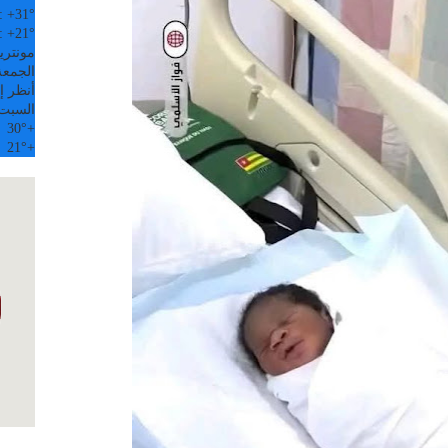
:
+
31°
:
+
21°
مونتري
الجمعة, 07
أنظر إل
السبت
30°
+
21°
+