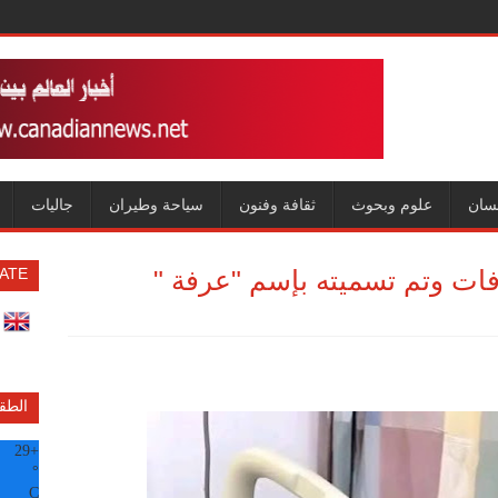
سان
علوم وبحوث
ثقافة وفنون
سياحة وطيران
جاليات
ات وتم تسميته بإسم "عرفة "
ATE
الطق
29
+
°
C