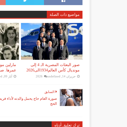
مواضيع ذات الصلة
صور البعثات المصرية الـ 4 إلى
مارلين مو
مونديال كأس العالم1934الى2026
عمرها. صورة
حزيران 14, 2026
undefined
أيار 09, 2026
ed
السابق
صورة العام حاج يحمل والدته لأداء فري
الحج
ترك تعليق أدناه