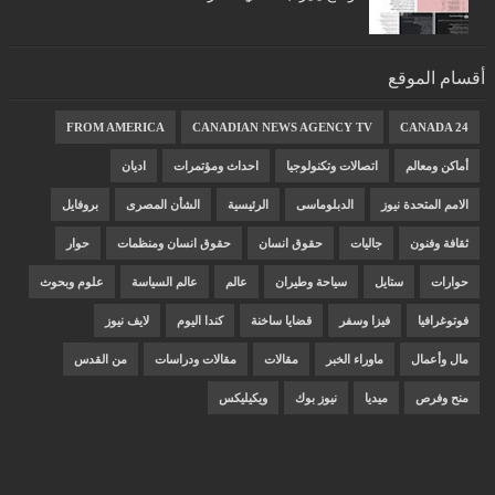
أقسام الموقع
FROM AMERICA
CANADIAN NEWS AGENCY TV
CANADA 24
أماكن ومعالم
اتصالات وتكنولوجيا
احداث ومؤتمرات
اديان
الامم المتحدة نيوز
الدبلوماسى
الرئيسية
الشأن المصرى
بروفايل
ثقافة وفنون
جاليات
حقوق انسان
حقوق انسان ومنظمات
حوار
حوارات
ستايل
سياحة وطيران
عالم
عالم السياسة
علوم وبحوث
فوتوغرافيا
فيزا وسفر
قضايا ساخنة
كندا اليوم
لايف نيوز
مال وأعمال
ماوراء الخبر
مقالات
مقالات ودراسات
من القدس
منح وفرص
ميديا
نيوز بوك
ويكيليكس