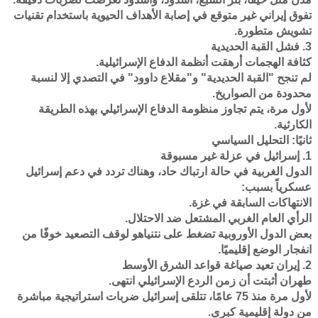
تفوق إيراني غير متوقع في إصابة الأهداف الحيوية باستخدام تقنيات
تشويش متطورة.
3. فشل القبة الحديدية
كثافة الهجمات أرهقت أنظمة الدفاع الإسرائيلية.
لم تنجح "القبة الحديدية" و"مقلاع داوود" في التصدي إلا لنسبة
محدودة من الصواريخ.
لأول مرة، يتم تجاوز منظومة الدفاع الإسرائيلي بهذه الطريقة
الكارثية.
ثانيًا: التحليل السياسي
1. إسرائيل في عزلة غير مسبوقة
الدول الغربية في حالة ارتباك حاد، وهناك تردد في دعم إسرائيل
عسكرياً بسبب:
الانتهاكات السابقة في غزة.
الرأي العام الغربي المشتعل ضد الاحتلال.
بعض الدول الأوروبية تضغط على نتنياهو لوقف التصعيد خوفًا من
انفجار الوضع إقليميًا.
2. إيران تعيد صياغة قواعد الشرق الأوسط
طهران أثبتت أن زمن الردع الإسرائيلي انتهى.
لأول مرة منذ 75 عامًا، تتلقى إسرائيل ضربات استراتيجية مباشرة
من دولة إقليمية كبرى.