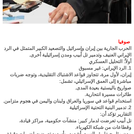
صوفيا
الحرب الجارية بين إيران وإسرائيل والتصعيد الكبير المتمثل في الرد
الإيراني العنيف وتدمير تل أبيب ومدن إسرائيلية أخرى.
أولاً: التحليل العسكري
1. الرد الإيراني: غير مسبوق
إيران، لأول مرة، تتجاوز قواعد الاشتباك التقليدية، وتوجه ضربات
مباشرة إلى العمق الإسرائيلي، تشمل:
صواريخ باليستية بعيدة المدى.
طائرات مسيرة انتحارية.
استخدام قواعد في سوريا والعراق ولبنان واليمن في هجوم متزامن.
2. تدمير البنية التحتية الإسرائيلية
التقارير تؤكد أن:
تل أبيب تعرضت لدمار كبير: منشآت حكومية، مراكز قيادة،
وقطاعات من شبكة الكهرباء.
مدن مثل حيفا، بئر السبع، أشدود، وأسدود تعرضت لضربات دقيقة.