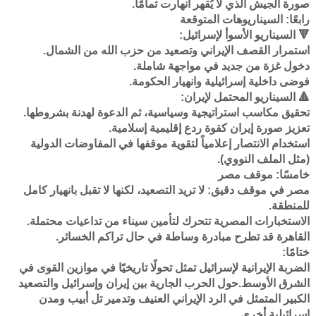
صورة الجيش الذي لا يُقهر انهارت تمامًا.
رابعًا: السيناريوهات المتوقعة
🔻 السيناريو الأسوأ لإسرائيل:
استمرار القصف الإيراني وتصعيد من حزب الله من الشمال.
دخول غزة من جديد في مواجهة شاملة.
فوضى داخلية إسرائيلية وانهيار الحكومة.
🔺 السيناريو المحتمل لإيران:
تحقيق مكاسب استراتيجية وسياسية، ثم الدعوة لهدنة بشروطها.
تعزيز صورة إيران كقوة ردع إقليمية إسلامية.
استخدام الانتصار إعلامياً لتقوية موقفها في المفاوضات الدولية
(مثل الملف النووي).
خامسًا: موقف مصر
مصر في موقف دقيق: لا تريد التصعيد، لكنها لا تقبل بانهيار كامل
للمنطقة.
الاستخبارات المصرية تتحرك لتأمين سيناء من تداعيات محتملة.
القاهرة قد تطرح مبادرة وساطة في حال تراكم الخسائر.
ختامًا:
الضربة الإيرانية لإسرائيل تمثل تحولًا تاريخيًا في موازين القوى في
الشرق الأوسط.حول الحرب الجارية بين إيران وإسرائيل والتصعيد
الكبير المتمثل في الرد الإيراني العنيف وتدمير تل أبيب ومدن
إسرائيلية أخرى.