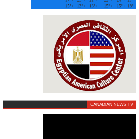
17°
+
23°
+
21°
+
22°
+
24°
+
27°
+
15°
+
13°
+
13°
+
15°
+
15°
+
18°
+
CANADIAN NEWS TV