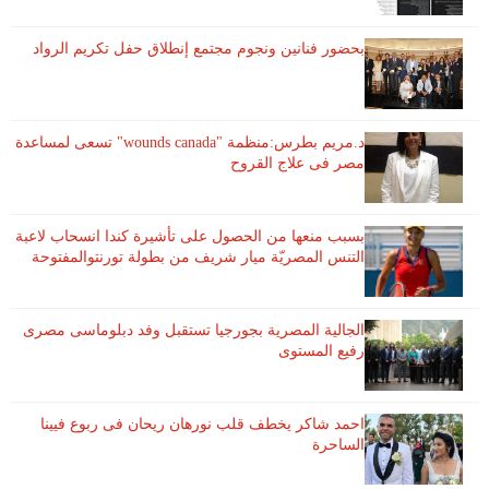
بحضور فنانين ونجوم مجتمع إنطلاق حفل تكريم الرواد
د.مريم بطرس:منظمة "wounds canada" تسعى لمساعدة
مصر فى علاج القروح
بسبب منعها من الحصول على تأشيرة كندا انسحاب لاعبة ​
التنس​ المصريّة ​ميار شريف​ من بطولة ​تورنتو​المفتوحة
الجالية المصرية بجورجيا تستقبل وفد دبلوماسى مصرى
رفيع المستوى
احمد شاكر يخطف قلب نورهان ريحان فى ربوع فيينا
الساحرة