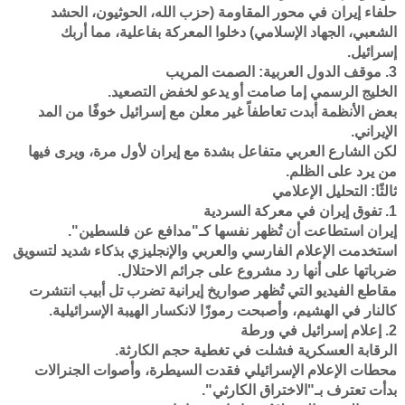
حلفاء إيران في محور المقاومة (حزب الله، الحوثيون، الحشد
الشعبي، الجهاد الإسلامي) دخلوا المعركة بفاعلية، مما أربك
إسرائيل.
3. موقف الدول العربية: الصمت المريب
الخليج الرسمي إما صامت أو يدعو لخفض التصعيد.
بعض الأنظمة أبدت تعاطفاً غير معلن مع إسرائيل خوفًا من المد
الإيراني.
لكن الشارع العربي متفاعل بشدة مع إيران لأول مرة، ويرى فيها
من يرد على الظلم.
ثالثًا: التحليل الإعلامي
1. تفوق إيران في معركة السردية
إيران استطاعت أن تُظهر نفسها كـ"مدافع عن فلسطين".
استخدمت الإعلام الفارسي والعربي والإنجليزي بذكاء شديد لتسويق
ضرباتها على أنها رد مشروع على جرائم الاحتلال.
مقاطع الفيديو التي تُظهر صواريخ إيرانية تضرب تل أبيب انتشرت
كالنار في الهشيم، وأصبحت رموزًا لانكسار الهيبة الإسرائيلية.
2. إعلام إسرائيل في ورطة
الرقابة العسكرية فشلت في تغطية حجم الكارثة.
محطات الإعلام الإسرائيلي فقدت السيطرة، وأصوات الجنرالات
بدأت تعترف بـ"الاختراق الكارثي".