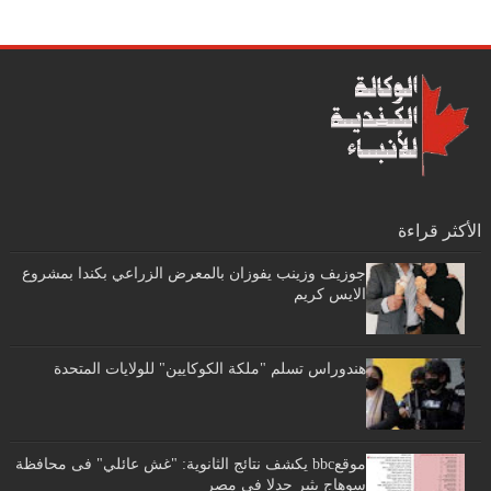
الأكثر قراءة
جوزيف وزينب يفوزان بالمعرض الزراعي بكندا بمشروع
الايس كريم
هندوراس تسلم "ملكة الكوكايين" للولايات المتحدة
موقعbbc يكشف نتائج الثانوية: "غش عائلي" فى محافظة
سوهاج يثير جدلا في مصر