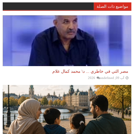
مواضيع ذات الصلة
مصر التي في خاطري ... د\ محمد كمال علام
آب 09, 2026
undefined