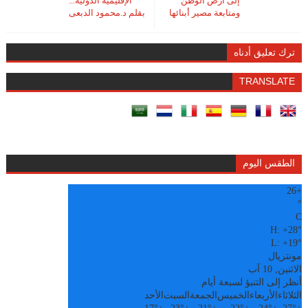
إلى أرض الوطن
الإقليمية الدولية...
ومتابعة مصير أبنائها
بقلم د.محمود الدبعى
ترك تعليق أدناه
TRANSLATE
الطقس اليوم
26
+
°
C
H:
+
28°
L:
+
19°
مونتريال
الاثنين, 10 آب
أنظر إلى التنبؤ لسبعة أيام
الثلاثاء
الأربعاء
الخميس
الجمعة
السبت
الأحد