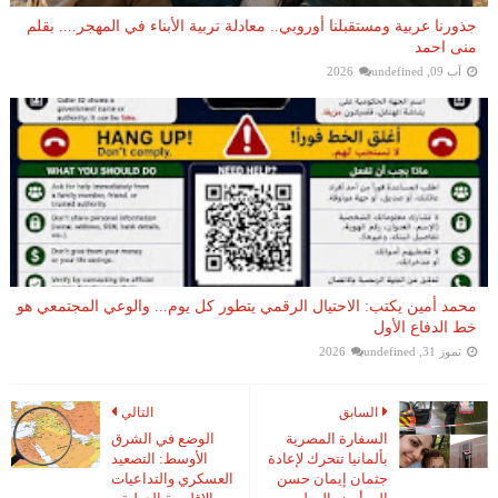
جذورنا عربية ومستقبلنا أوروبي.. معادلة تربية الأبناء في المهجر.... بقلم
منى احمد
آب 09, 2026
undefined
محمد أمين يكتب: الاحتيال الرقمي يتطور كل يوم... والوعي المجتمعي هو
خط الدفاع الأول
تموز 31, 2026
undefined
السابق
التالي
السفارة المصرية
الوضع في الشرق
بألمانيا تتحرك لإعادة
الأوسط: التصعيد
جثمان إيمان حسن
العسكري والتداعيات