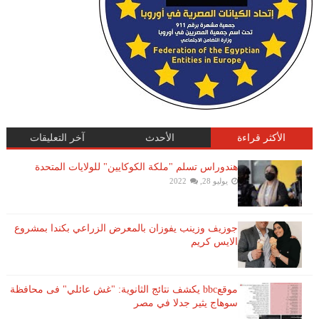
الأكثر قراءة
الأحدث
آخر التعليقات
هندوراس تسلم "ملكة الكوكايين" للولايات المتحدة
يوليو 28, 2022
جوزيف وزينب يفوزان بالمعرض الزراعي بكندا بمشروع
الايس كريم
موقعbbc يكشف نتائج الثانوية: "غش عائلي" فى محافظة
سوهاج يثير جدلا في مصر