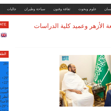
سان
علوم وبحوث
ثقافة وفنون
سياحة وطيران
جاليات
 الأزهر وعميد كلية الدراسات
ATE
الطق
28
+
°
C
:
+
29°
:
+
22°
مونتري
السبت, 08 
أنظر إل
الأحد
ال
+
29°
+
+
21°
+