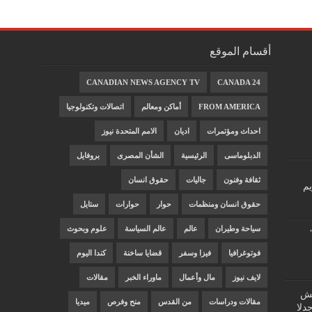
أقسام الموقع
CANADIAN NEWS AGENCY TV
CANADA 24
FROM AMERICA
أماكن ومعالم
اتصالات وتكنولوجيا
احداث ومؤتمرات
اديان
الامم المتحدة نيوز
الدبلوماسى
الرئيسية
الشأن المصرى
بروفايل
ثقافة وفنون
جاليات
حقوق انسان
يم
حقوق انسان ومنظمات
حوار
حوارات
ستايل
سياحة وطيران
عالم
عالم السياسة
علوم وبحوث
فوتوغرافيا
فيزا وسفر
قضايا ساخنة
كندا اليوم
لايف نيوز
مال وأعمال
ماوراء الخبر
مقالات
"غش
مقالات ودراسات
من القدس
منح وفرص
ميديا
دلا