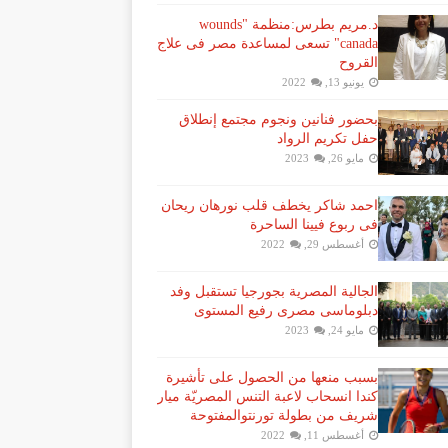
د.مريم بطرس:منظمة "wounds
canada" تسعى لمساعدة مصر فى علاج
القروح
يونيو 13, 2022
بحضور فنانين ونجوم مجتمع إنطلاق
حفل تكريم الرواد
مايو 26, 2023
احمد شاكر يخطف قلب نورهان ريحان
فى ربوع فيينا الساحرة
أغسطس 29, 2022
الجالية المصرية بجورجيا تستقبل وفد
دبلوماسى مصرى رفيع المستوى
مايو 24, 2023
بسبب منعها من الحصول على تأشيرة
كندا انسحاب لاعبة ​التنس​ المصريّة ​ميار
شريف​ من بطولة ​تورنتو​المفتوحة
أغسطس 11, 2022