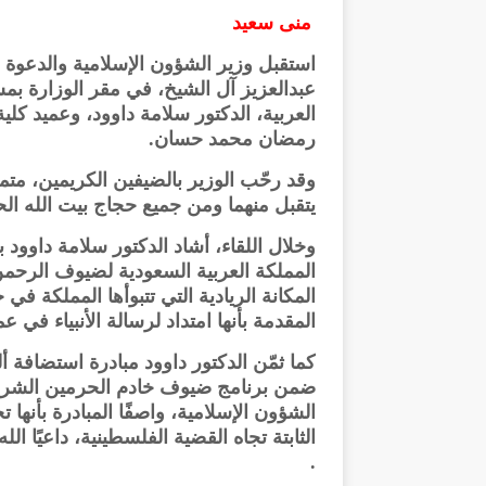
منى سعيد
استقبل وزير الشؤون الإسلامية والدعوة 
عبدالعزيز آل الشيخ، في مقر الوزارة بم
العربية، الدكتور سلامة داوود، وعميد كلية
رمضان محمد حسان.
وقد رحّب الوزير بالضيفين الكريمين، متمنيًا
يتقبل منهما ومن جميع حجاج بيت الله الح
وخلال اللقاء، أشاد الدكتور سلامة داوود با
المملكة العربية السعودية لضيوف الرحمن 
المكانة الريادية التي تتبوأها المملكة ف
المقدمة بأنها امتداد لرسالة الأنبياء في 
كما ثمّن الدكتور داوود مبادرة استضافة
ضمن برنامج ضيوف خادم الحرمين الشريف
الشؤون الإسلامية، واصفًا المبادرة بأنها 
الثابتة تجاه القضية الفلسطينية، داعيًا 
.