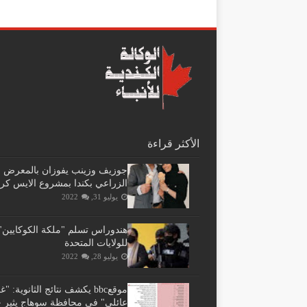
الأكثر قراءة
جوزيف وزينب يفوزان بالمعرض
الزراعي بكندا بمشروع الايس كر
يوليو 31, 2022
هندوراس تسلم "ملكة الكوكايين"
للولايات المتحدة
يوليو 28, 2022
موقعbbc يكشف نتائج الثانوية: 
عائلي" فى محافظة سوهاج يثير ج