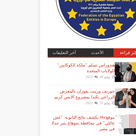
كثر قراءة
الأحدث
آخر التعليقات
هندوراس تسلم "ملكة الكوكايين"
للولايات المتحدة
يوليو 28, 2022
جوزيف وزينب يفوزان بالمعرض
الزراعي بكندا بمشروع الايس كريم
يوليو 31, 2022
موقعbbc يكشف نتائج الثانوية: "غش
عائلي" فى محافظة سوهاج يثير جدلا
في مصر