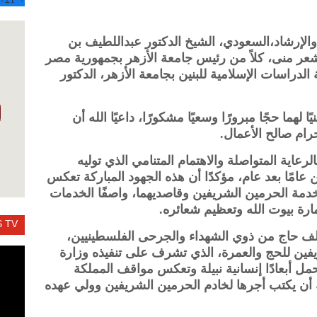
والإرشاد،السعودي، الشيخ الدكتور عبداللطيف بن
شعر منى، كلاً من رئيس جامعة الأزهر بجمهورية مصر
 الدراسات الإسلامية للبنين بجامعة الأزهر، الدكتور
 لهما حجًا مبرورًا وسعيًا مشكورًا، داعيًا الله أن
رام صالح الأعمال.
لرعاية المتواصلة والاهتمام المتنامي الذي توليه
عامًا بعد عام، مؤكدًا أن هذه الجهود المباركة تعكس
ي خدمة الحرمين الشريفين وقاصديهما، واصفًا الخدمات
عمارة بيوت الله وتعظيم شعائره.
 TV
 ألف حاج من ذوي الشهداء والجرحى الفلسطينيين،
ين للحج والعمرة، الذي تشرف على تنفيذه وزارة
تحمل أبعادًا إنسانية نبيلة وتعكس مواقف المملكة
الله أن يكتب أجرها لخادم الحرمين الشريفين وولي عهده