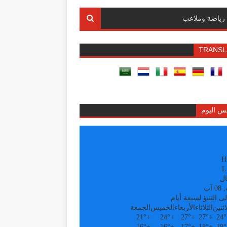
رياضة وملاعب
TRANSL
س اليوم
H
L
ال
آب
ى التنبؤ لسبعة أيام
اثنين
الثلاثاء
الأربعاء
الخميس
الجمعة
21°
+
24°
+
27°
+
27°
+
24°
16°
+
16°
+
17°
+
18°
+
19°