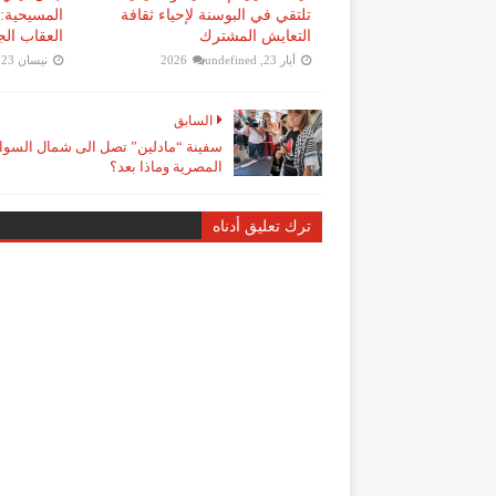
تلتقي في البوسنة لإحياء ثقافة
المسيحية:
التعايش المشترك
العقاب ال
أيار 23, 2026
undefined
نيسان 23, 2026
السابق
سفينة “مادلين” تصل الى شمال السو
المصرية وماذا بعد؟
ترك تعليق أدناه