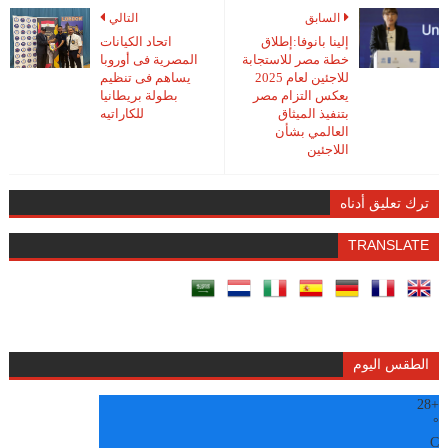
السابق
التالي
إلينا بانوفا:إطلاق
اتحاد الكيانات
خطة مصر للاستجابة
المصرية فى أوروبا
للاجئين لعام 2025
يساهم فى تنظيم
يعكس التزام مصر
بطولة بريطانيا
بتنفيذ الميثاق
للكاراتيه
العالمي بشأن
اللاجئين
ترك تعليق أدناه
TRANSLATE
الطقس اليوم
28
+
°
C