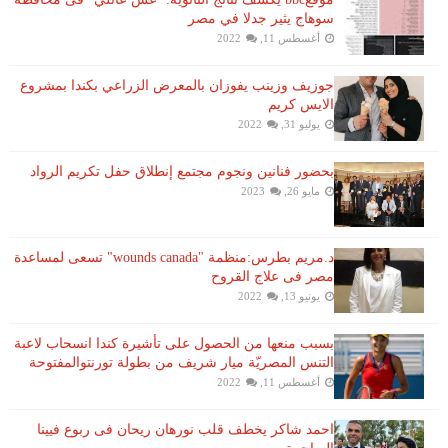
سوهاج يثير جدلا في مصر
أغسطس 11, 2022
جوزيف وزينب يفوزان بالمعرض الزراعي بكندا بمشروع
الايس كريم
يوليو 31, 2022
بحضور فنانين ونجوم مجتمع إنطلاق حفل تكريم الرواد
مايو 26, 2023
د.مريم بطرس:منظمة "wounds canada" تسعى لمساعدة
مصر فى علاج القروح
يونيو 13, 2022
بسبب منعها من الحصول على تأشيرة كندا انسحاب لاعبة ​
التنس​ المصريّة ​ميار شريف​ من بطولة ​تورنتو​المفتوحة
أغسطس 11, 2022
احمد شاكر يخطف قلب نورهان ريحان فى ربوع فيينا