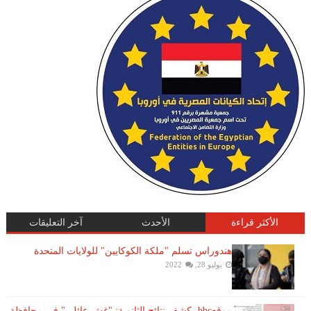
الأكثر قراءة
الأحدث
آخر التعليقات
هندوراس تسلم "ملكة الكوكايين" للولايات المتحدة
يوليو 28, 2022
موقعbbc يكشف نتائج الثانوية: "غش عائلي" فى محافظة