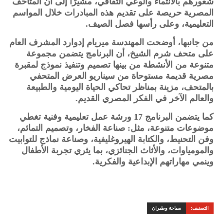
شعورهم بالانتماء والوعي الثقافي، مشيرًا إلى أن المتاحف
المصرية حريصة على تقديم هذه المبادرات خلال المواسم
التعليمية، وعلى رأسها فصل الصيف.
من جانبها، أوضحت المهندسة ميريام إدوارد المشرف العام
على متحف شرم الشيخ، أن البرنامج يتضمن مجموعة
متنوعة من الأنشطة من بينها تصميم وتنفيذ نموذج لمقبرة
مصرية قديمة مستوحاة من سيناريو العرض المتحفي
بالمتحف، مزينة بمناظر تحاكي الحياة اليومية والطبيعة
والعالم الآخر في الفكر المصري القديم.
كما يتضمن البرنامج 17 ورشة عمل تعليمية وفنية تغطي
موضوعات متنوعة، مثل: صناعة الفخار، وتصميم التمائم،
وفن التحنيط، والكتابة الهيروغليفية، وصناعة نماذج للتوابيت
والمومياوات، والأثاث الجنائزي، بما يثري تجربة الأطفال
وينمي مهاراتهم الإبداعية والفكرية.
التصنيف:
سياحة وطيران