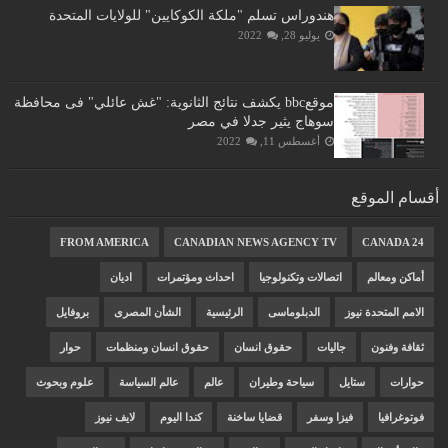
هندوراس تسلم "ملكة الكوكايين" للولايات المتحدة
يوليو 28, 2022
موقعbbc يكشف نتائج الثانوية: "غش عائلي" فى محافظة
سوهاج يثير جدلا في مصر
أغسطس 11, 2022
أقسام الموقع
FROM AMERICA
CANADIAN NEWS AGENCY TV
CANADA 24
أماكن ومعالم
اتصالات وتكنولوجيا
احداث ومؤتمرات
اديان
الامم المتحدة نيوز
الدبلوماسى
الرئيسية
الشأن المصرى
بروفايل
ثقافة وفنون
جاليات
حقوق انسان
حقوق انسان ومنظمات
حوار
حوارات
ستايل
سياحة وطيران
عالم
عالم السياسة
علوم وبحوث
فوتوغرافيا
فيزا وسفر
قضايا ساخنة
كندا اليوم
لايف نيوز