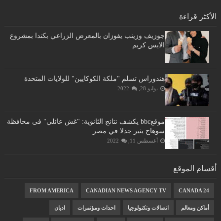
الأكثر قراءة
جوزيف وزينب يفوزان بالمعرض الزراعي بكندا بمشروع
الايس كريم
هندوراس تسلم "ملكة الكوكايين" للولايات المتحدة
يوليو 28, 2022
موقعbbc يكشف نتائج الثانوية: "غش عائلي" فى محافظة
سوهاج يثير جدلا في مصر
أغسطس 11, 2022
أقسام الموقع
FROM AMERICA
CANADIAN NEWS AGENCY TV
CANADA 24
أماكن ومعالم
اتصالات وتكنولوجيا
احداث ومؤتمرات
اديان