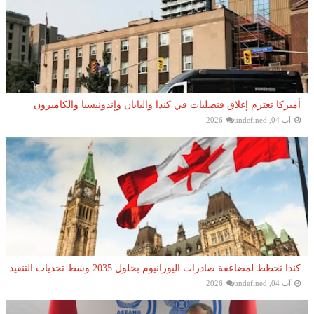
أميركا تعتزم إغلاق قنصليات في كندا واليابان وإندونيسيا والكاميرون
آب 04, 2026
undefined
كندا تخطط لمضاعفة صادرات اليورانيوم بحلول 2035 وسط تحديات التنفيذ
آب 04, 2026
undefined