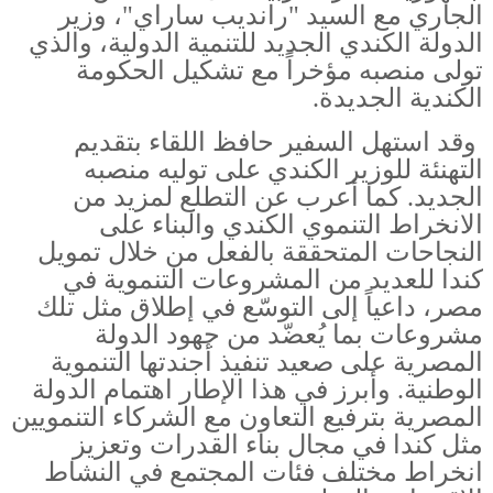
الجاري مع السيد "رانديب ساراي"، وزير
الدولة الكندي الجديد للتنمية الدولية، والذي
تولى منصبه مؤخراً مع تشكيل الحكومة
الكندية الجديدة.
وقد استهل السفير حافظ اللقاء بتقديم
التهنئة للوزير الكندي على توليه منصبه
الجديد. كما أعرب عن التطلع لمزيد من
الانخراط التنموي الكندي والبناء على
النجاحات المتحققة بالفعل من خلال تمويل
كندا للعديد من المشروعات التنموية في
مصر، داعياً إلى التوسّع في إطلاق مثل تلك
مشروعات بما يُعضّد من جهود الدولة
المصرية على صعيد تنفيذ أجندتها التنموية
الوطنية. وأبرز في هذا الإطار اهتمام الدولة
المصرية بترفيع التعاون مع الشركاء التنمويين
مثل كندا في مجال بناء القدرات وتعزيز
انخراط مختلف فئات المجتمع في النشاط