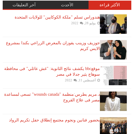
الأكثر قراءة
الأحدث
آخر التعليقات
هندوراس تسلم "ملكة الكوكايين" للولايات المتحدة
يوليو 28, 2022
جوزيف وزينب يفوزان بالمعرض الزراعي بكندا بمشروع
الايس كريم
موقعbbc يكشف نتائج الثانوية: "غش عائلي" فى محافظة
سوهاج يثير جدلا في مصر
أغسطس 11, 2022
د.مريم بطرس:منظمة "wounds canada" تسعى لمساعدة
مصر فى علاج القروح
بحضور فنانين ونجوم مجتمع إنطلاق حفل تكريم الرواد