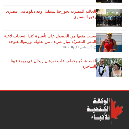
الجالية المصرية بجورجيا تستقبل وفد دبلوماسى مصرى
رفيع المستوى
بسبب منعها من الحصول على تأشيرة كندا انسحاب لاعبة ​
التنس​ المصريّة ​ميار شريف​ من بطولة ​تورنتو​المفتوحة
أغسطس 11, 2022
احمد شاكر يخطف قلب نورهان ريحان فى ربوع فيينا
الساحرة