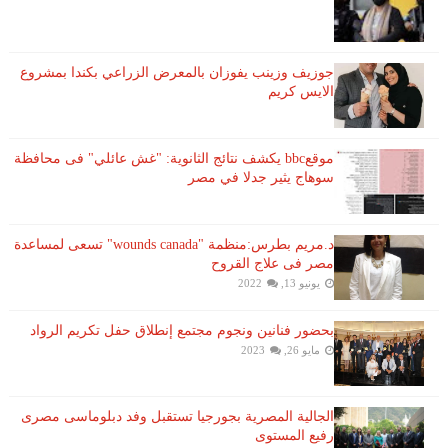
جوزيف وزينب يفوزان بالمعرض الزراعي بكندا بمشروع
الايس كريم
موقعbbc يكشف نتائج الثانوية: "غش عائلي" فى محافظة
سوهاج يثير جدلا في مصر
د.مريم بطرس:منظمة "wounds canada" تسعى لمساعدة
مصر فى علاج القروح
يونيو 13, 2022
بحضور فنانين ونجوم مجتمع إنطلاق حفل تكريم الرواد
مايو 26, 2023
الجالية المصرية بجورجيا تستقبل وفد دبلوماسى مصرى
رفيع المستوى