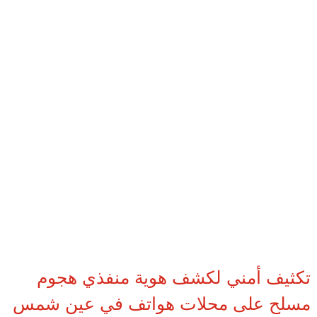
تكثيف أمني لكشف هوية منفذي هجوم
مسلح على محلات هواتف في عين شمس