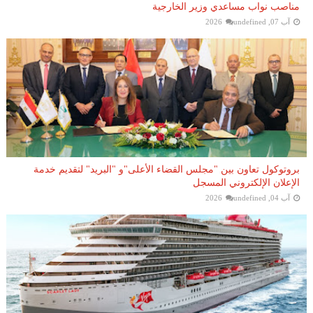
مناصب نواب مساعدي وزير الخارجية
آب 07, 2026
undefined
بروتوكول تعاون بين "مجلس القضاء الأعلى"و "البريد" لتقديم خدمة
الإعلان الإلكتروني المسجل
آب 04, 2026
undefined