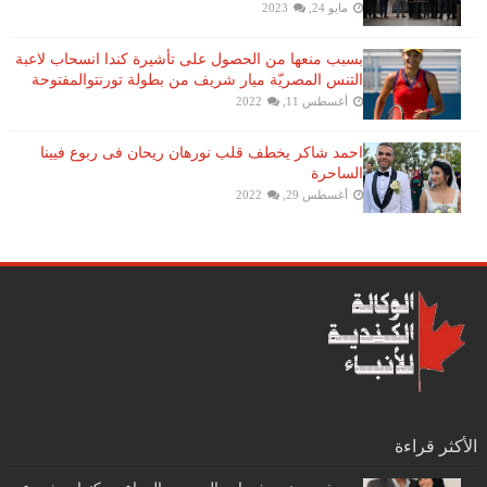
مايو 24, 2023
بسبب منعها من الحصول على تأشيرة كندا انسحاب لاعبة ​
التنس​ المصريّة ​ميار شريف​ من بطولة ​تورنتو​المفتوحة
أغسطس 11, 2022
احمد شاكر يخطف قلب نورهان ريحان فى ربوع فيينا
الساحرة
أغسطس 29, 2022
الأكثر قراءة