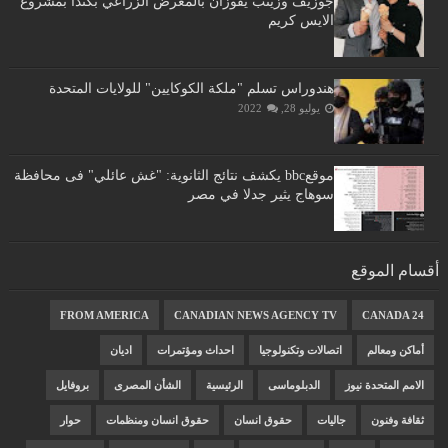
جوزيف وزينب يفوزان بالمعرض الزراعي بكندا بمشروع
الايس كريم
هندوراس تسلم "ملكة الكوكايين" للولايات المتحدة
يوليو 28, 2022
موقعbbc يكشف نتائج الثانوية: "غش عائلي" فى محافظة
سوهاج يثير جدلا في مصر
أقسام الموقع
FROM AMERICA
CANADIAN NEWS AGENCY TV
CANADA 24
أماكن ومعالم
اتصالات وتكنولوجيا
احداث ومؤتمرات
اديان
الامم المتحدة نيوز
الدبلوماسى
الرئيسية
الشأن المصرى
بروفايل
ثقافة وفنون
جاليات
حقوق انسان
حقوق انسان ومنظمات
حوار