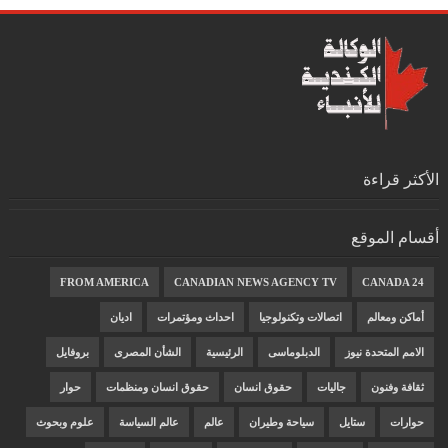
الأكثر قراءة
أقسام الموقع
FROM AMERICA
CANADIAN NEWS AGENCY TV
CANADA 24
أماكن ومعالم
اتصالات وتكنولوجيا
احداث ومؤتمرات
اديان
الامم المتحدة نيوز
الدبلوماسى
الرئيسية
الشأن المصرى
بروفايل
ثقافة وفنون
جاليات
حقوق انسان
حقوق انسان ومنظمات
حوار
حوارات
ستايل
سياحة وطيران
عالم
عالم السياسة
علوم وبحوث