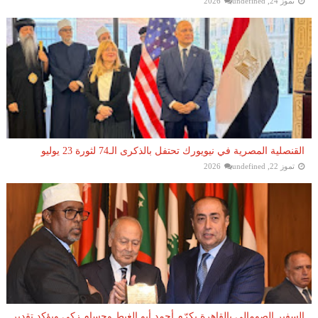
تموز 24, 2026
undefined
القنصلية المصرية في نيويورك تحتفل بالذكرى الـ74 لثورة 23 يوليو
تموز 22, 2026
undefined
السفير الصومالي بالقاهرة يكرّم أحمد أبو الغيط وحسام زكي ويؤكد تقدير