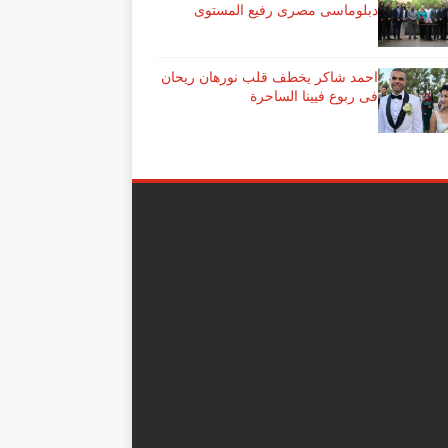
دبلوماسى مصرى رفيع المستوى
احمد شاكر يخطف قلب نورهان ريحان
فى ربوع فيينا الساحرة