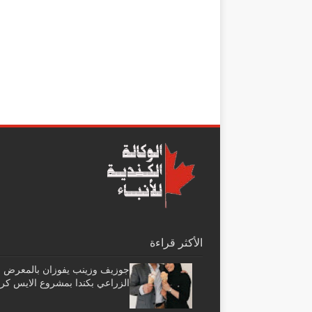
الأكثر قراءة
جوزيف وزينب يفوزان بالمعرض
الزراعي بكندا بمشروع الايس كر