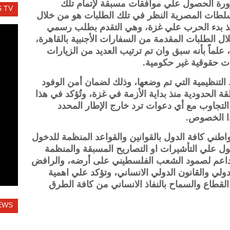
ورة الحصول علي موافقات مسبقة لإتمام تلك
 TV
لسلطات المصرية النظر في تلك الطلبات هو من خلال
ة منذ بدء الحرب علي غزة، وهي التقدم بطلب رسمي
ل الطلبات المقدمة من السفارات الأجنبية بالقاهرة،
علماً بأنه سبق وان تم ترتيب العديد من الزيارات
ات حقوقية غير حكومية.
التنظيمية التي تم وضعها، وذلك لضمان أمن الوفود
قة الحدودية منذ بداية الأزمة في غزة، وتُؤكد في هذا
التجاوب مع أي دعوات ترد خارج الإطار المحدد
هذا الخصوص.
اطني كافة الدول بالقوانين والقواعد المنظمة للدخول
ل علي التأشيرات او التصاريح المسبقة والمنظمة
لداعم لصمود الشعب الفلسطيني على أرضه، والرافض
لدولي والقانون الدولي الانساني، وتؤكد علي اهمية
لقطاع والسماح بالنفاذ الانساني من كافة الطرق
EWS