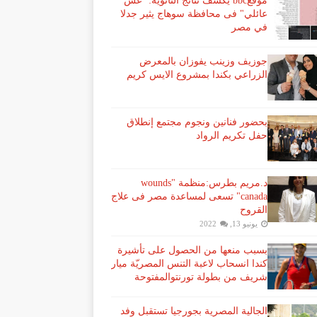
موقعbbc يكشف نتائج الثانوية: "غش
عائلي" فى محافظة سوهاج يثير جدلا
في مصر
جوزيف وزينب يفوزان بالمعرض
الزراعي بكندا بمشروع الايس كريم
بحضور فنانين ونجوم مجتمع إنطلاق
حفل تكريم الرواد
د.مريم بطرس:منظمة "wounds
canada" تسعى لمساعدة مصر فى علاج
القروح
يونيو 13, 2022
بسبب منعها من الحصول على تأشيرة
كندا انسحاب لاعبة ​التنس​ المصريّة ​ميار
شريف​ من بطولة ​تورنتو​المفتوحة
الجالية المصرية بجورجيا تستقبل وفد