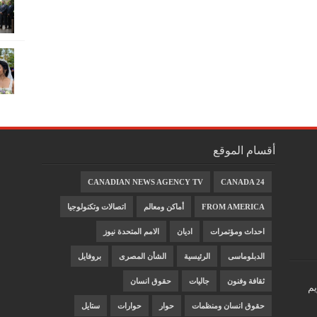
أقسام الموقع
CANADIAN NEWS AGENCY TV
CANADA 24
FROM AMERICA
أماكن ومعالم
اتصالات وتكنولوجيا
احداث ومؤتمرات
اديان
الامم المتحدة نيوز
الدبلوماسى
الرئيسية
الشأن المصرى
بروفايل
ثقافة وفنون
جاليات
حقوق انسان
يم
حقوق انسان ومنظمات
حوار
حوارات
ستايل