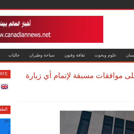
سان
علوم وبحوث
ثقافة وفنون
سياحة وطيران
جاليات
 موافقات مسبقة لإتمام أي زيارة
ATE
الطق
29
+
°
C