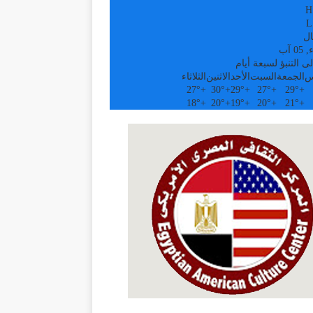
H
L
ال
0 آب
ى التنبؤ لسبعة أيام
س
الجمعة
السبت
الأحد
الاثنين
الثلاثاء
27°
+
30°
+
29°
+
27°
+
29°
+
18°
+
20°
+
19°
+
20°
+
21°
+