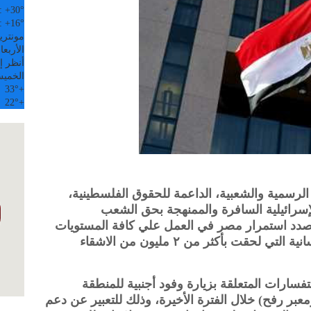
:
+
30°
:
+
16°
مونتري
الأربعاء, 5
أنظر إل
الخمي
33°
+
22°
+
الرسمية والشعبية، الداعمة للحقوق الفلسطينية،
لإسرائيلية السافرة والممنهجة بحق الشعب
لصدد استمرار مصر في العمل علي كافة المستويات
لإنهاء العدوان علي القطاع، والكارثة الانسانية التي لحقت بأكثر من ٢ مليون من الاشقاء
سارات المتعلقة بزيارة وفود أجنبية للمنطقة
معبر رفح) خلال الفترة الأخيرة، وذلك للتعبير عن دعم