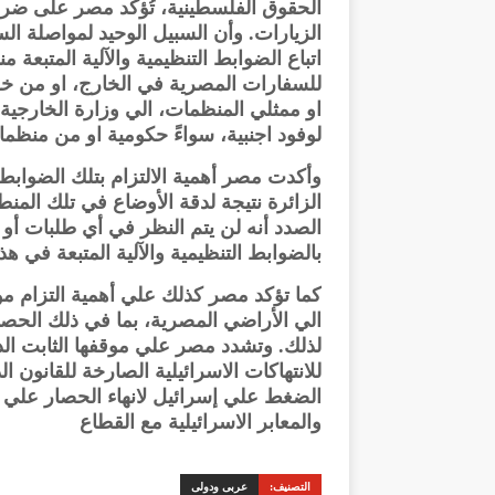
الحقوق الفلسطينية، تُؤكد مصر على ضر
الزيارات. وأن السبيل الوحيد لمواصلة ا
اتباع الضوابط التنظيمية والآلية المتبع
للسفارات المصرية في الخارج، او من خلا
او ممثلي المنظمات، الي وزارة الخارجية، 
لوفود اجنبية، سواءً حكومية او من منظم
وأكدت مصر أهمية الالتزام بتلك الضوابط 
الزائرة نتيجة لدقة الأوضاع في تلك المنط
الصدد أنه لن يتم النظر في أي طلبات أو 
بالضوابط التنظيمية والآلية المتبعة في 
كما تؤكد مصر كذلك علي أهمية التزام مو
الي الأراضي المصرية، بما في ذلك الحصو
لذلك. وتشدد مصر علي موقفها الثابت ا
للانتهاكات الاسرائيلية الصارخة للقانون ا
الضغط علي إسرائيل لانهاء الحصار علي ا
والمعابر الاسرائيلية مع القطاع
التصنيف:
عربى ودولى