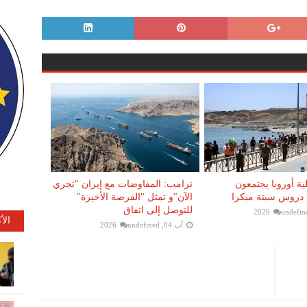
ية أوروبا يجتمعون
ترامب: المفاوضات مع إيران "تجري
دروس سبتة مبكرا
الآن"و تمثل "الفرصة الأخيرة"
للتوصل إلى اتفاق
undefin
الأ
آب 04, 2026
undefined