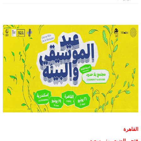
القاهرة
فتحي الضبع . منى سعيد