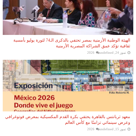
الهيئة الوطنية الأرمنية بمصر تحتفي بالذكرى الـ74 لثورة يوليو بأمسية
ثقافية تؤكد عمق الشراكة المصرية الأرمنية
تموز 24, 2026
undefined
معهد ثربانتس بالقاهرة يحتفي بكرة القدم المكسيكية بمعرض فوتوغرافي
وعرض سينمائي تزامنًا مع كأس العالم
تموز 15, 2026
undefined