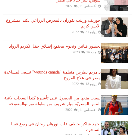
سوهاج يثير جدلا في مصر
أغسطس 11, 2022
جوزيف وزينب يفوزان بالمعرض الزراعي بكندا بمشروع
الايس كريم
يوليو 31, 2022
بحضور فنانين ونجوم مجتمع إنطلاق حفل تكريم الرواد
مايو 26, 2023
د.مريم بطرس:منظمة "wounds canada" تسعى لمساعدة
مصر فى علاج القروح
يونيو 13, 2022
بسبب منعها من الحصول على تأشيرة كندا انسحاب لاعبة ​
التنس​ المصريّة ​ميار شريف​ من بطولة ​تورنتو​المفتوحة
أغسطس 11, 2022
احمد شاكر يخطف قلب نورهان ريحان فى ربوع فيينا
الساحرة