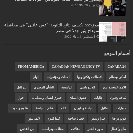
يوليو 28, 2022
موقعbbc يكشف نتائج الثانوية: "غش عائلي" فى محافظة
سوهاج يثير جدلا في مصر
أغسطس 11, 2022
أقسام الموقع
FROM AMERICA
CANADIAN NEWS AGENCY TV
CANADA 24
أماكن ومعالم
اتصالات وتكنولوجيا
احداث ومؤتمرات
اديان
الامم المتحدة نيوز
الدبلوماسى
الرئيسية
الشأن المصرى
بروفايل
ثقافة وفنون
جاليات
حقوق انسان
حقوق انسان ومنظمات
حوار
حوارات
ستايل
سياحة وطيران
عالم
عالم السياسة
علوم وبحوث
فوتوغرافيا
فيزا وسفر
قضايا ساخنة
كندا اليوم
لايف نيوز
مال وأعمال
ماوراء الخبر
مقالات
مقالات ودراسات
من القدس