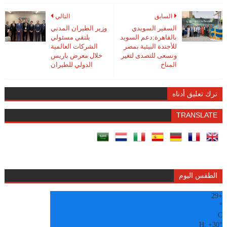
السابق
التالي
السفير السويدي
وزير الطيران المدني
بالقاهرة:دعم السويد
يلتقي مسئولي
للأجندة البيئية بمصر
الشركات العالمية
ونسعى للتصدى لتغير
خلال معرض باريس
المناخ
الدولي للطيران
ترك تعليق أدناه
TRANSLATE
الطقس اليوم
29
+
°
C
H:
+
30°