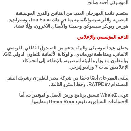
الموسيقي أحمد صالح.
ستضم قائمة المهرجان العديد من الفنانين والفرق الموسيقية
المصرية والفرنسية والألمانية بما في ذلك Too Fuse، وسترانديد
هورس وبوبكر سيسوكو، وجميلة والأبطال الآخرون، ولِلّا فضة.
الدعم المؤسسي والإعلامي
يحظى عيد الموسيقى والبيئة بدعم من الصندوق الثقافي الفرنسي
الألماني، ومقاطعة نورماندي، والوكالة الألمانية للتعاون الدولي GIZ،
وبالتعاون مع وزارة البيئة المصرية، بالإضافة إلى الشركاء
الإعلاميين سات 7 وراديو إنرجي.
يتلقى المهرجان أيضًا دعمًا من شركة مصر للطيران وشريك التنقل
المستدام RATPDev، وخط المترو الثالث.
تتولى WhaleZ تنسيق برنامج ورش العمل والمؤتمرات، أما
الاجتماعات التشاورية تقوم Green Room بتنظيمها.