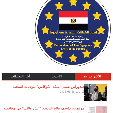
الأكثر قراءة
الأحدث
آخر التعليقات
هندوراس تسلم "ملكة الكوكايين" للولايات المتحدة
يوليو 28, 2022
موقعbbc يكشف نتائج الثانوية: "غش عائلي" فى محافظة