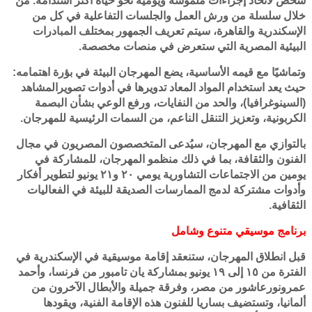
شخص لاتخاذ إجراءات ملموسة ويومية نحو حياة أكثر استدامة. من
خلال سلسلة من ورش العمل والجلسات التفاعلية في كل من
الإسكندرية والقاهرة، سيتم تعريف الجمهور بمختلف المبادرات
البيئية المصرية التي ستعرض في منصات مخصصة.
وتماشيًا مع قيمه الأساسية، يضع المهرجان البيئة في بؤرة اهتمامه:
حيث يعد استخدام المواد المعاد تدويرها في أدوات تصويرالمشاهد
(السينوغرافيا)، والحد من النفايات، ورفع الوعي بشأن البصمة
الكربونية، وتعزيز التنقل الناعم، من السمات الرئيسية للمهرجان.
بالتوازي مع المهرجان، سيُدعى المتخصصون المصريون في مجال
الفنون والثقافة، بما في ذلك منظمو المهرجان، للمشاركة في
يومين من الاجتماعات التشاورية يومي ٢۰ و٢۱ يونيو لتطوير أفكار
وأدوات مشتركة لدمج الممارسات الصديقة للبيئة في الفعاليات
الثقافية.
برنامج موسيقي متنوع وشامل
قبل انطلاق المهرجان، ستنعقد إقامة موسيقية في الإسكندرية في
الفترة من ۱٥ إلى ۱٩ يونيو بمشاركة يان تامبور من فرنسا، وأحمد
عمرونورعاشور من مصر، وفرقة جميلة والأبطال الآخرون من
ألمانيا، وتستضيف بساريا للفنون هذه الإقامة الفنية، ويقودها