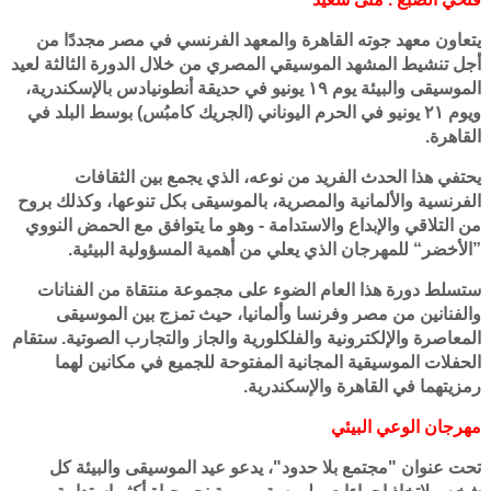
يتعاون معهد جوته القاهرة والمعهد الفرنسي في مصر مجددًا من
أجل تنشيط المشهد الموسيقي المصري من خلال الدورة الثالثة لعيد
الموسيقى والبيئة يوم ۱٩ يونيو في حديقة أنطونيادس بالإسكندرية،
ويوم ٢۱ يونيو في الحرم اليوناني (الجريك كامبُس) بوسط البلد في
القاهرة.
يحتفي هذا الحدث الفريد من نوعه، الذي يجمع بين الثقافات
الفرنسية والألمانية والمصرية، بالموسيقى بكل تنوعها، وكذلك بروح
من التلاقي والإبداع والاستدامة - وهو ما يتوافق مع الحمض النووي
”الأخضر“ للمهرجان الذي يعلي من أهمية المسؤولية البيئية.
ستسلط دورة هذا العام الضوء على مجموعة منتقاة من الفنانات
والفنانين من مصر وفرنسا وألمانيا، حيث تمزج بين الموسيقى
المعاصرة والإلكترونية والفلكلورية والجاز والتجارب الصوتية. ستقام
الحفلات الموسيقية المجانية المفتوحة للجميع في مكانين لهما
رمزيتهما في القاهرة والإسكندرية.
مهرجان الوعي البيئي
تحت عنوان "مجتمع بلا حدود"، يدعو عيد الموسيقى والبيئة كل