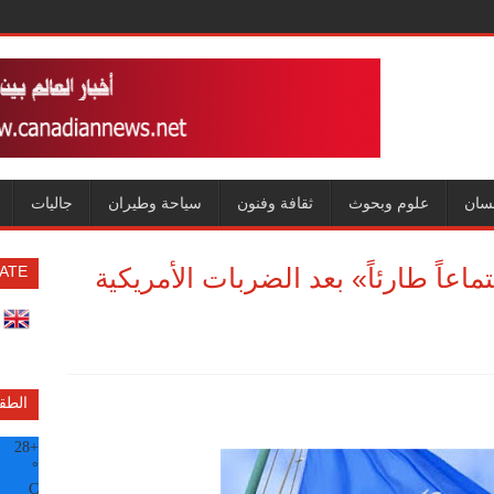
سان
علوم وبحوث
ثقافة وفنون
سياحة وطيران
جاليات
ماعاً طارئاً» بعد الضربات الأمريكية
ATE
الطق
28
+
°
C