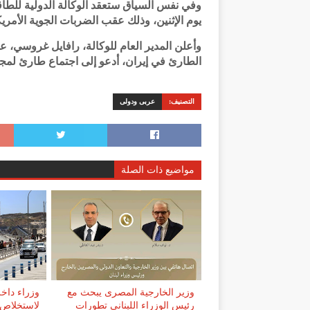
وفي نفس السياق ستعقد الوكالة الدولية للطاقة 
يوم الإثنين، وذلك عقب الضربات الجوية الأمري
وأعلن المدير العام للوكالة، رافايل غروسي، ع
الطارئ في إيران، أدعو إلى اجتماع طارئ لمج
التصنيف:
عربى ودولى
مواضيع ذات الصلة
وزير الخارجية المصرى يبحث مع
وزراء داخل
رئيس الوزراء اللبناني تطورات
لاستخلاص 