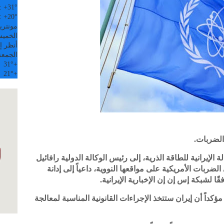
:
+
31°
:
+
20°
مونتري
الخميس, 6
أنظر إل
الجمعة
31°
+
21°
+
لضربات.
لإيرانية للطاقة الذرية، إلى رئيس الوكالة الدولية رافائيل
ضربات الأمريكية على مواقعها النووية، داعياً إلى إدانة
قًا لشبكة إس إن إن الإخبارية الإيرانية.
داً أن إيران ستتخذ الإجراءات القانونية المناسبة لمعالجة