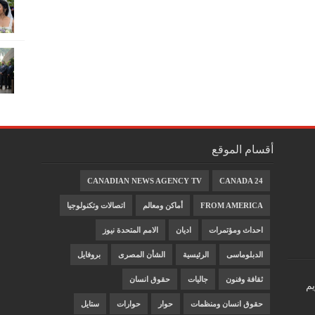
أقسام الموقع
CANADIAN NEWS AGENCY TV
CANADA 24
FROM AMERICA
أماكن ومعالم
اتصالات وتكنولوجيا
احداث ومؤتمرات
اديان
الامم المتحدة نيوز
الدبلوماسى
الرئيسية
الشأن المصرى
بروفايل
ثقافة وفنون
جاليات
حقوق انسان
يم
حقوق انسان ومنظمات
حوار
حوارات
ستايل