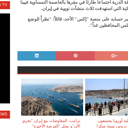
الذرية اجتماعاً طارئاً في مقرها بالعاصمة النمساوية فيينا
 TV
كية التي استهدفت ثلاث منشآت نووية في إيران.
بر حسابه على منصة "إكس" الأحد، قائلاً: "نظراً للوضع
لس المحافظين غداً".
EWS
ية أوروبا يجتمعون
ترامب: المفاوضات مع إيران "تجري
دروس سبتة مبكرا
الآن"و تمثل "الفرصة الأخيرة"