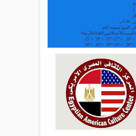
H
L
ال
0 آب
ى التنبؤ لسبعة أيام
السبت
الأحد
الاثنين
الثلاثاء
الأربعاء
25°
+
28°
+
27°
+
27°
+
29°
+
18°
+
20°
+
19°
+
20°
+
20°
+