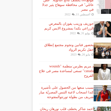
موقعbbc يكشف نتائج الثانوية: "غش
عائلي" فى محافظة سوهاج يثير جدلا
في مصر
أغسطس 11, 2022
جوزيف وزينب يفوزان بالمعرض
الزراعي بكندا بمشروع الايس كريم
يوليو 31, 2022
بحضور فنانين ونجوم مجتمع إنطلاق
حفل تكريم الرواد
مايو 26, 2023
د.مريم بطرس:منظمة "wounds
canada" تسعى لمساعدة مصر فى علاج
القروح
بسبب منعها من الحصول على تأشيرة
كندا انسحاب لاعبة ​التنس​ المصريّة ​ميار
شريف​ من بطولة ​تورنتو​المفتوحة
احمد شاكر يخطف قلب نورهان ريحان