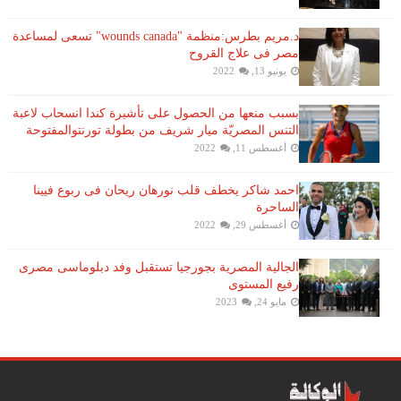
د.مريم بطرس:منظمة "wounds canada" تسعى لمساعدة
مصر فى علاج القروح
يونيو 13, 2022
بسبب منعها من الحصول على تأشيرة كندا انسحاب لاعبة ​
التنس​ المصريّة ​ميار شريف​ من بطولة ​تورنتو​المفتوحة
أغسطس 11, 2022
احمد شاكر يخطف قلب نورهان ريحان فى ربوع فيينا
الساحرة
أغسطس 29, 2022
الجالية المصرية بجورجيا تستقبل وفد دبلوماسى مصرى
رفيع المستوى
مايو 24, 2023