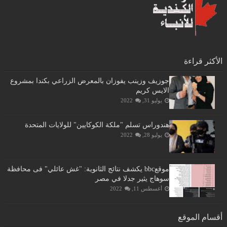
الأكثر قراءة
جوزيف وزينب يفوزان بالمعرض الزراعي بكندا بمشروع
الايس كريم
يوليو 31, 2022
هندوراس تسلم "ملكة الكوكايين" للولايات المتحدة
يوليو 28, 2022
موقعbbc يكشف نتائج الثانوية: "غش عائلي" فى محافظة
سوهاج يثير جدلا في مصر
أغسطس 11, 2022
أقسام الموقع