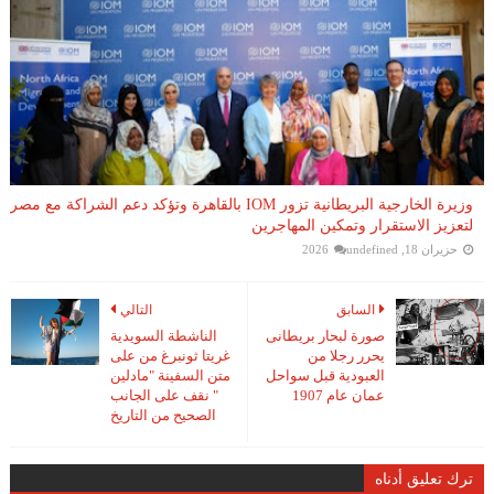
وزيرة الخارجية البريطانية تزور IOM بالقاهرة وتؤكد دعم الشراكة مع مصر
لتعزيز الاستقرار وتمكين المهاجرين
حزيران 18, 2026
undefined
السابق
التالي
صورة لبحار بريطانى
الناشطة السويدية
يحرر رجلا من
غريتا ثونبرغ من على
العبودية قبل سواحل
متن السفينة "مادلين
عمان عام 1907
" نقف على الجانب
الصحيح من التاريخ
ترك تعليق أدناه