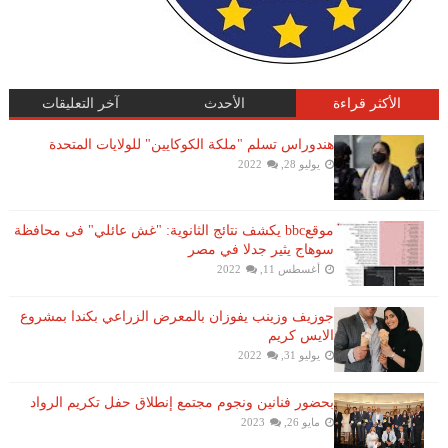
الأكثر قراءة
الأحدث
آخر التعليقات
هندوراس تسلم "ملكة الكوكايين" للولايات المتحدة
يوليو 28, 2022
موقعbbc يكشف نتائج الثانوية: "غش عائلي" فى محافظة
سوهاج يثير جدلا في مصر
أغسطس 11, 2022
جوزيف وزينب يفوزان بالمعرض الزراعي بكندا بمشروع
الايس كريم
يوليو 31, 2022
بحضور فنانين ونجوم مجتمع إنطلاق حفل تكريم الرواد
مايو 26, 2023