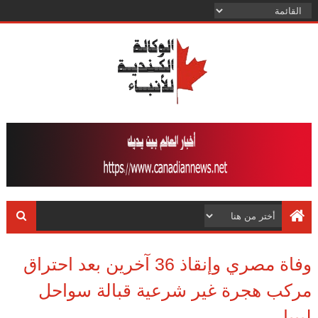
وفاة مصري وإنقاذ 36 آخرين بعد احتراق
مركب هجرة غير شرعية قبالة سواحل
ليبيا