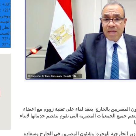
:
+
30°
:
+
21°
مونتري
الجمعة, 07
أنظر إل
السبت
32°
+
22°
+
ون المصريين بالخارج يعقد لقاء على تقنية زووم مع اعضاء
 جميع الجمعيات المصرية التى تقوم بتقديم خدماتها لابناء
ا
وزير الخارجية للهجرة وشئون المصرين في الخارج وسعادة