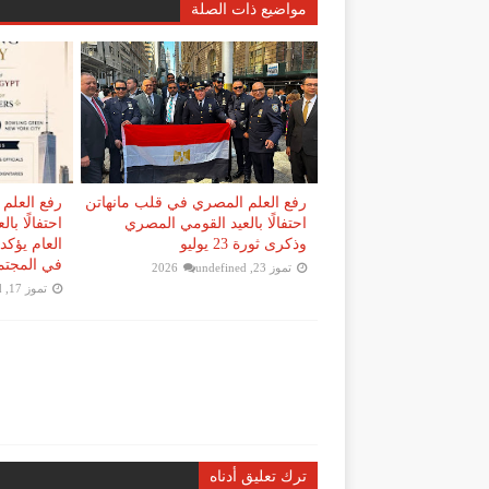
مواضيع ذات الصلة
رفع العلم المصري في قلب مانهاتن
رفع العلم
احتفالًا بالعيد القومي المصري
احتفالًا با
وذكرى ثورة 23 يوليو
العام يؤكد 
في المجتم
تموز 23, 2026
undefined
تموز 17, 2026
d
ترك تعليق أدناه