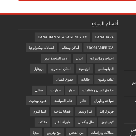
أقسام الموقع
CANADIAN NEWS AGENCY TV
CANADA 24
FROM AMERICA
أماكن ومعالم
اتصالات وتكنولوجيا
احداث ومؤتمرات
اديان
الامم المتحدة نيوز
الدبلوماسى
الرئيسية
الشأن المصرى
بروفايل
ثقافة وفنون
جاليات
حقوق انسان
يم
حقوق انسان ومنظمات
حوار
حوارات
ستايل
سياحة وطيران
عالم
عالم السياسة
علوم وبحوث
فوتوغرافيا
فيزا وسفر
قضايا ساخنة
كندا اليوم
لايف نيوز
مال وأعمال
ماوراء الخبر
مقالات
"غش
مقالات ودراسات
من القدس
منح وفرص
ميديا
دلا