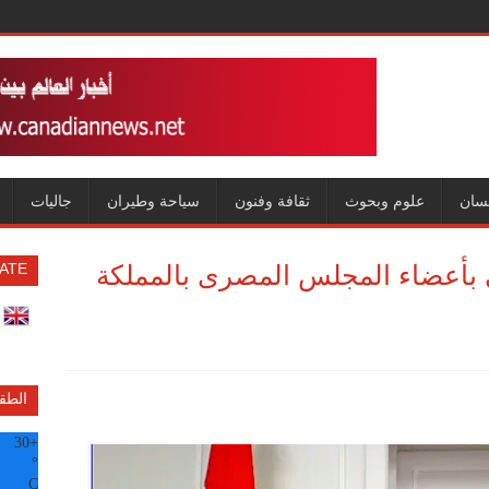
سان
علوم وبحوث
ثقافة وفنون
سياحة وطيران
جاليات
 بأعضاء المجلس المصرى بالمملكة
ATE
الطق
30
+
°
C