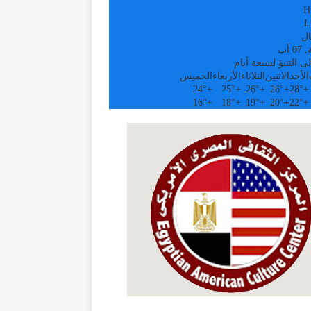
H
L
ال
 آب
ى التنبؤ لسبعة أيام
الأحد
الاثنين
الثلاثاء
الأربعاء
الخميس
24°
+
25°
+
26°
+
26°
+
28°
+
16°
+
18°
+
19°
+
20°
+
22°
+