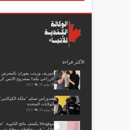
الأكثر قراءة
جوزيف وزينب يفوزان بالمعرض
الزراعي بكندا بمشروع الايس كر
يوليو 31, 2022
هندوراس تسلم "ملكة الكوكايين"
للولايات المتحدة
يوليو 28, 2022
موقعbbc يكشف نتائج الثانوية: 
عائلي" فى محافظة سوهاج يثير ج