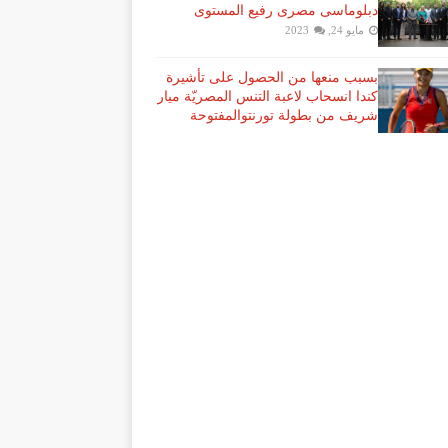
دبلوماسى مصرى رفيع المستوى
مايو 24, 2023
بسبب منعها من الحصول على تأشيرة
كندا انسحاب لاعبة ​التنس​ المصريّة ​ميار
شريف​ من بطولة ​تورنتو​المفتوحة