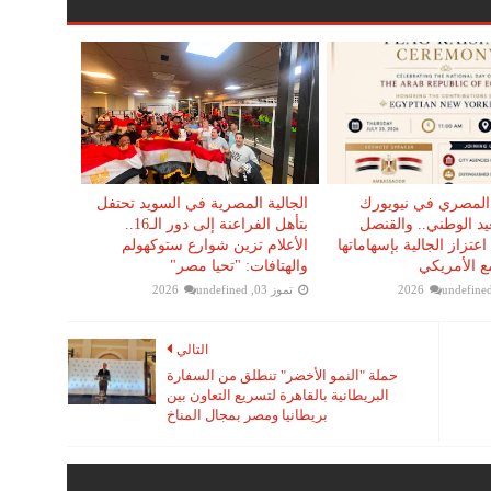
 المصري في نيويورك
الجالية المصرية في السويد تحتفل
لعيد الوطني.. والقنصل
بتأهل الفراعنة إلى دور الـ16..
اعتزاز الجالية بإسهاماتها
الأعلام تزين شوارع ستوكهولم
ع الأمريكي
والهتافات: "تحيا مصر"
undefine
تموز 03, 2026
undefined
التالي
حملة "النمو الأخضر" تنطلق من السفارة
البريطانية بالقاهرة لتسريع التعاون بين
بريطانيا ومصر بمجال المناخ