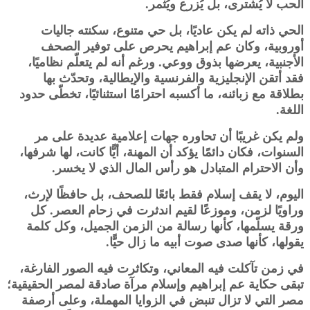
الحب لا يُشترى، بل يُزرع ويُثمر.
الحي ذاته لم يكن عاديًا، بل حي متنوع، سكنته جاليات
أوروبية، وكان عم إبراهيم يحرص على توفير الصحف
الأجنبية، يعرضها بذوق ووعي. ورغم أنه لم يتعلّم نظاميًا،
فقد أتقن الإنجليزية والفرنسية والإيطالية، وتحدّث بها
بطلاقة مع زبائنه، ما أكسبه احترامًا استثنائيًا، تخطّى حدود
اللغة.
ولم يكن غريبًا أن تحاوره جهات إعلامية عديدة على مر
السنوات، فكان دائمًا يؤكد أن المهنة، أيًّا كانت، لها شرفها،
وأن الاحترام المتبادل هو رأس المال الذي لا يخسر.
اليوم، لا يقف إسلام فقط بائعًا للصحف، بل حافظًا لإرث،
وراويًا لزمن، وموزعًا لقيم اندثرت في زحام العصر. كل
ورقة يسلّمها، كأنها رسالة من الزمن الجميل، وكل كلمة
يقولها، كأنها صدى صوت أبيه ما زال حيًّا.
في زمن تآكلت فيه المعاني، وتكاثرت فيه الصور الفارغة،
تبقى حكاية عم إبراهيم وإسلام مرآة صادقة لمصر الحقيقية؛
مصر التي لا تزال تنبض في الزوايا المهملة، وعلى أرصفة