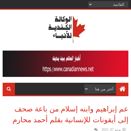
عم إبراهيم وابنه إسلام من باعة صحف
إلى أيقونات للإنسانية بقلم أحمد محارم
يونيو 07, 2025