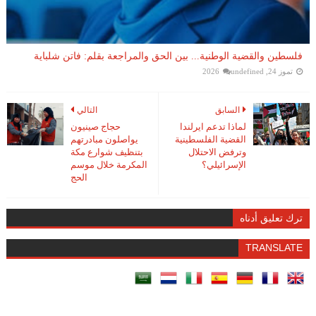
فلسطين والقضية الوطنية... بين الحق والمراجعة بقلم: فاتن شلباية
تموز 24, 2026
undefined
السابق
التالي
لماذا تدعم ايرلندا
حجاج صينيون
القضية الفلسطينية
يواصلون مبادرتهم
وترفض الاحتلال
بتنظيف شوارع مكة
الإسرائيلي؟
المكرمة خلال موسم
الحج
ترك تعليق أدناه
TRANSLATE