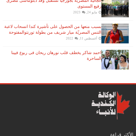
الجالية المصرية بجورجيا تستقبل وفد دبلوماسى مصرى
رفيع المستوى
مايو 24, 2023
بسبب منعها من الحصول على تأشيرة كندا انسحاب لاعبة ​
التنس​ المصريّة ​ميار شريف​ من بطولة ​تورنتو​المفتوحة
أغسطس 11, 2022
احمد شاكر يخطف قلب نورهان ريحان فى ربوع فيينا
الساحرة
الأكثر قراءة