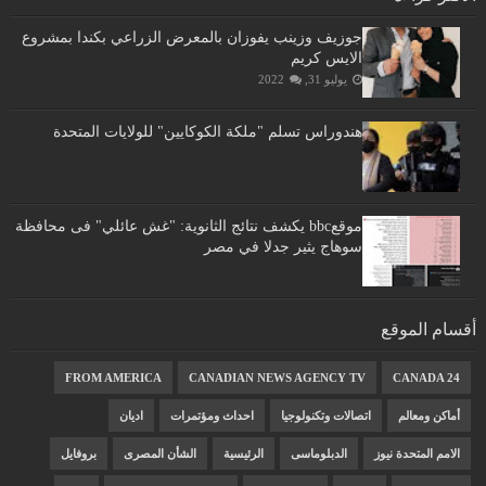
جوزيف وزينب يفوزان بالمعرض الزراعي بكندا بمشروع
الايس كريم
يوليو 31, 2022
هندوراس تسلم "ملكة الكوكايين" للولايات المتحدة
موقعbbc يكشف نتائج الثانوية: "غش عائلي" فى محافظة
سوهاج يثير جدلا في مصر
أقسام الموقع
FROM AMERICA
CANADIAN NEWS AGENCY TV
CANADA 24
أماكن ومعالم
اتصالات وتكنولوجيا
احداث ومؤتمرات
اديان
الامم المتحدة نيوز
الدبلوماسى
الرئيسية
الشأن المصرى
بروفايل