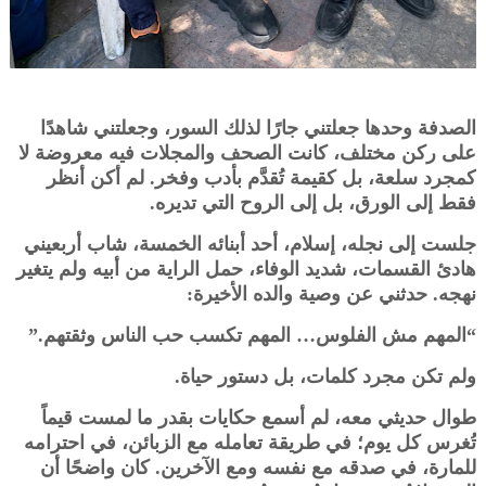
الصدفة وحدها جعلتني جارًا لذلك السور، وجعلتني شاهدًا
على ركن مختلف، كانت الصحف والمجلات فيه معروضة لا
كمجرد سلعة، بل كقيمة تُقدَّم بأدب وفخر. لم أكن أنظر
فقط إلى الورق، بل إلى الروح التي تديره.
جلست إلى نجله، إسلام، أحد أبنائه الخمسة، شاب أربعيني
هادئ القسمات، شديد الوفاء، حمل الراية من أبيه ولم يتغير
نهجه. حدثني عن وصية والده الأخيرة:
“المهم مش الفلوس… المهم تكسب حب الناس وثقتهم.”
ولم تكن مجرد كلمات، بل دستور حياة.
طوال حديثي معه، لم أسمع حكايات بقدر ما لمست قيماً
تُغرس كل يوم؛ في طريقة تعامله مع الزبائن، في احترامه
للمارة، في صدقه مع نفسه ومع الآخرين. كان واضحًا أن