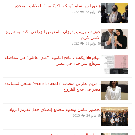
هندوراس تسلم "ملكة الكوكايين" للولايات المتحدة
يوليو 28, 2022
جوزيف وزينب يفوزان بالمعرض الزراعي بكندا بمشروع
الايس كريم
يوليو 31, 2022
موقعbbc يكشف نتائج الثانوية: "غش عائلي" فى محافظة
سوهاج يثير جدلا في مصر
د.مريم بطرس:منظمة "wounds canada" تسعى لمساعدة
مصر فى علاج القروح
بحضور فنانين ونجوم مجتمع إنطلاق حفل تكريم الرواد
مايو 26, 2023