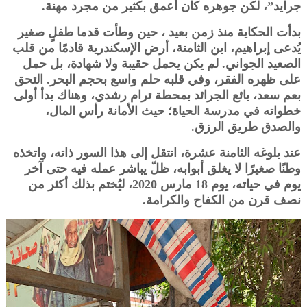
جرايد”، لكن جوهره كان أعمق بكثير من مجرد مهنة.
بدأت الحكاية منذ زمن بعيد ، حين وطأت قدما طفلٍ صغير
يُدعى إبراهيم، ابن الثامنة، أرض الإسكندرية قادمًا من قلب
الصعيد الجواني. لم يكن يحمل حقيبة ولا شهادة، بل حمل
على ظهره الفقر، وفي قلبه حلم واسع بحجم البحر. التحق
بعم سعد، بائع الجرائد بمحطة ترام رشدي، وهناك بدأ أولى
خطواته في مدرسة الحياة؛ حيث الأمانة رأس المال،
والصدق طريق الرزق.
عند بلوغه الثامنة عشرة، انتقل إلى هذا السور ذاته، واتخذه
وطنًا صغيرًا لا يغلق أبوابه، ظلّ يباشر عمله فيه حتى آخر
يوم في حياته، يوم 18 مارس 2020، ليُختم بذلك أكثر من
نصف قرن من الكفاح والكرامة.