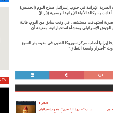
لضربة الإيرانية في جنوب إسرائيل صباح اليوم (الخميس)
دت به وكالة الأنباء الإيرانية الرسمية ((إرنا)).
الضربة استهدفت مستشفى في وقت سابق من اليوم، قائلة
ان مقر فيلق الاتصالات (C4I) التابع للجيش الإسرائيلي ومنشأة استخباراتية، مضيفة أن
إيرانيا أصاب مركز سوروكا الطبي في مدينة بئر السبع
دوث "أضرار واسعة النطاق"
 TV
التالي
عاون
بسبب "صاروخ الكشرى".. هجوم إسرائيلي