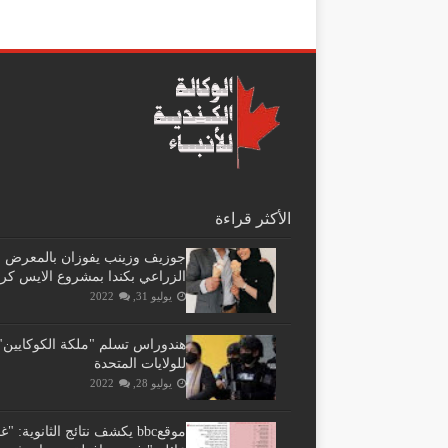
الأكثر قراءة
جوزيف وزينب يفوزان بالمعرض
الزراعي بكندا بمشروع الايس كر
يوليو 31, 2022
هندوراس تسلم "ملكة الكوكايين"
للولايات المتحدة
يوليو 28, 2022
موقعbbc يكشف نتائج الثانوية: 