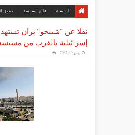
الرئيسية
عالم السياسة
حقوق ان
نقلا عن "شينخوا"يران تسته
إسرائيلية بالقرب من مستش
يونيو 19, 2025