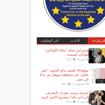
كثر قراءة
الأحدث
آخر التعليقات
هندوراس تسلم "ملكة الكوكايين"
للولايات المتحدة
يوليو 28, 2022
موقعbbc يكشف نتائج الثانوية: "غش
عائلي" فى محافظة سوهاج يثير جدلا
في مصر
أغسطس 11, 2022
جوزيف وزينب يفوزان بالمعرض
الزراعي بكندا بمشروع الايس كريم
يوليو 31, 2022