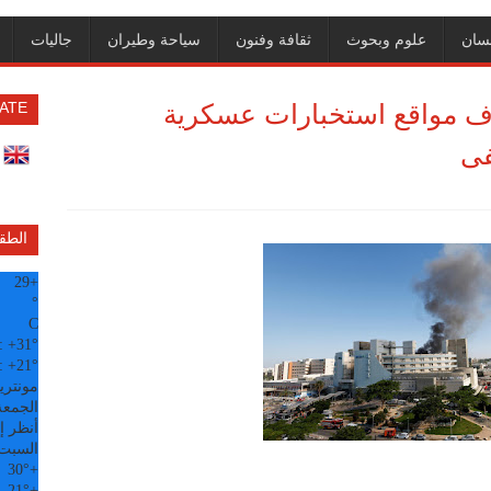
سان
علوم وبحوث
ثقافة وفنون
سياحة وطيران
جاليات
دف مواقع استخبارات عسكرية
ATE
فى
الطق
29
+
°
C
:
+
31°
:
+
21°
مونتري
الجمعة, 07
أنظر إل
السبت
30°
+
21°
+