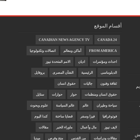
أقسام الموقع
CANADIAN NEWS AGENCY TV
CANADA 24
FROM AMERICA
أماكن ومعالم
اتصالات وتكنولوجيا
احداث ومؤتمرات
اديان
الامم المتحدة نيوز
الدبلوماسى
الرئيسية
الشأن المصرى
بروفايل
ثقافة وفنون
جاليات
حقوق انسان
يم
حقوق انسان ومنظمات
حوار
حوارات
ستايل
سياحة وطيران
عالم
عالم السياسة
علوم وبحوث
فوتوغرافيا
فيزا وسفر
قضايا ساخنة
كندا اليوم
لايف نيوز
مال وأعمال
ماوراء الخبر
مقالات
"غش
مقالات ودراسات
من القدس
منح وفرص
ميديا