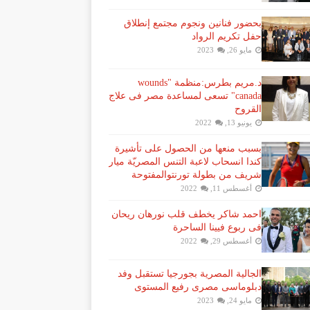
بحضور فنانين ونجوم مجتمع إنطلاق
حفل تكريم الرواد
مايو 26, 2023
د.مريم بطرس:منظمة "wounds
canada" تسعى لمساعدة مصر فى علاج
القروح
يونيو 13, 2022
بسبب منعها من الحصول على تأشيرة
كندا انسحاب لاعبة ​التنس​ المصريّة ​ميار
شريف​ من بطولة ​تورنتو​المفتوحة
أغسطس 11, 2022
احمد شاكر يخطف قلب نورهان ريحان
فى ربوع فيينا الساحرة
أغسطس 29, 2022
الجالية المصرية بجورجيا تستقبل وفد
دبلوماسى مصرى رفيع المستوى
مايو 24, 2023