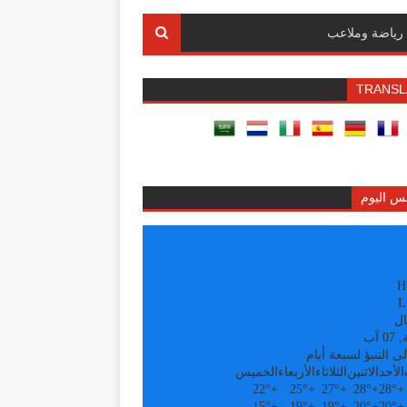
رياضة وملاعب
TRANSL
س اليوم
H
L
ال
 آب
ى التنبؤ لسبعة أيام
الأحد
الاثنين
الثلاثاء
الأربعاء
الخميس
22°
+
25°
+
27°
+
28°
+
28°
+
15°
+
19°
+
19°
+
20°
+
20°
+