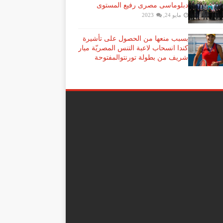
دبلوماسى مصرى رفيع المستوى
مايو 24, 2023
بسبب منعها من الحصول على تأشيرة
كندا انسحاب لاعبة ​التنس​ المصريّة ​ميار
شريف​ من بطولة ​تورنتو​المفتوحة