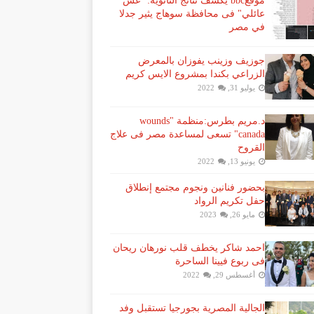
موقعbbc يكشف نتائج الثانوية: "غش
عائلي" فى محافظة سوهاج يثير جدلا
في مصر
جوزيف وزينب يفوزان بالمعرض
الزراعي بكندا بمشروع الايس كريم
يوليو 31, 2022
د.مريم بطرس:منظمة "wounds
canada" تسعى لمساعدة مصر فى علاج
القروح
يونيو 13, 2022
بحضور فنانين ونجوم مجتمع إنطلاق
حفل تكريم الرواد
مايو 26, 2023
احمد شاكر يخطف قلب نورهان ريحان
فى ربوع فيينا الساحرة
أغسطس 29, 2022
الجالية المصرية بجورجيا تستقبل وفد