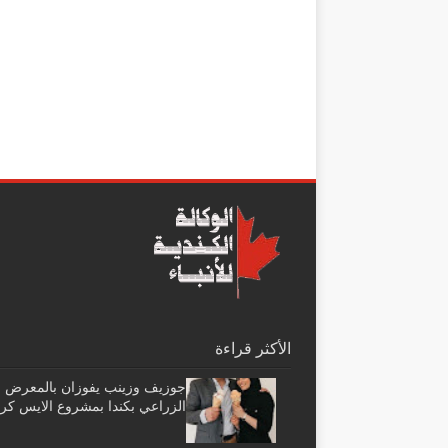
الأكثر قراءة
جوزيف وزينب يفوزان بالمعرض
الزراعي بكندا بمشروع الايس كر