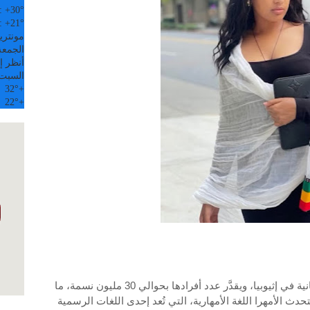
:
+
30°
:
+
21°
مونتري
الجمعة, 07
أنظر إل
السبت
32°
+
22°
+
تُعد قومية الأمهرا واحدة من أبرز المكونات السكانية في إثيوبيا، ويقدَّر عدد أفرادها بحوالي 30 مليون نسمة، ما
يتحدث الأمهرا اللغة الأمهارية، التي تُعد إحدى اللغات الرسمية