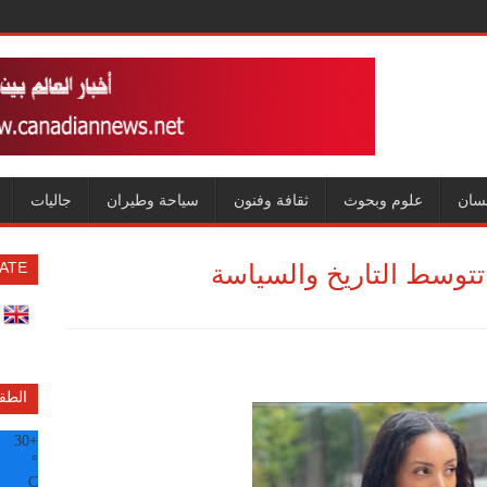
سان
علوم وبحوث
ثقافة وفنون
سياحة وطيران
جاليات
ة تتوسط التاريخ والسياسة
ATE
الطق
30
+
°
C