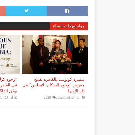
مواضيع ذات الصلة
سفيرة كولومبيا بالقاهرة تفتتح
“وجوه كولو
معرض "وجوه السكان الأصليين" في
في القاهر
دار الأوبرا
يوثق الذاك
أيار 27, 2026
undefined
أيار 23, 2026
ed