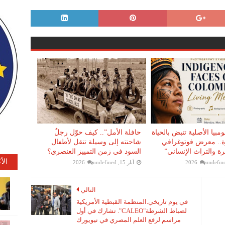
مبيا الأصلية تنبض بالحياة
حافلة الأمل”.. كيف حوّل رجلٌ
ة.. معرض فوتوغرافي
شاحنته إلى وسيلة تنقل لأطفال
رة والتراث الإنساني”
السود في زمن التمييز العنصري؟
الأ
undefin
أيار 15, 2026
undefined
التالي
في يوم تاريخي.المنظمة القبطية الأمريكية
لضباط الشرطة"CALEO". تشارك في أول
مراسم لرفع العلم المصري في نيويورك