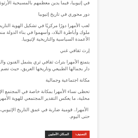
في إثيوبيا، فيما يدين معظمهم بالمسيحية الأرثوذك
دور محوري في تاريخ إثيوبيا
لعب الأمهرا دورًا مركزيًا في تشكيل الهوية التار
ملوك وأباطرة البلاد، وأسهموا في بناء الدولة م
الأعمدة السياسية والتاريخية لإثيوبيا.
إرث ثقافي غني
يتمتع الأمهرا بتراث ثقافي ثري يشمل الفنون وال
دار بجمالها الطبيعي وتاريخها العريق، حيث تضم ا
مكانة اجتماعية وجمالية
تحظى نساء الأمهرا بمكانة خاصة في المجتمع الإث
محلية، ما يعكس التقدير المجتمعي للهوية الأمهرا
الأمهرا.. قومية ضاربة في عمق التاريخ الإثيوب
حتى اليوم.
التصنيف:
السكان الأصليين