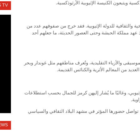
سية ويتبعون الكنيسة الإثيوبية الأرثوذكسية.
 TV
يخية والثقافية للدولة الإثيوبية. فقد خرج من صفوفهم عدد من
نذ عهد مملكة الحبشة وحتى العصور الحديثة، ما جعلهم أحد
موسيقى والأزياء التقليدية، وتُعرف مناطقهم مثل غوندار وبحر
لعديد من المعالم الأثرية والكنائس القديمة.
يوبي، وغالبًا ما يُشار إليهن كرمز للجمال بحسب استطلاعات
وية.
ي، تواصل حضورها المؤثر في مشهد البلاد الثقافي والسياسي
EWS