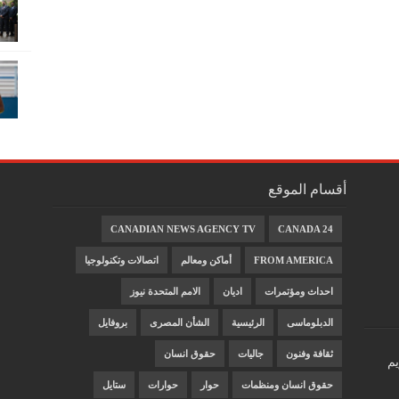
أقسام الموقع
CANADIAN NEWS AGENCY TV
CANADA 24
FROM AMERICA
أماكن ومعالم
اتصالات وتكنولوجيا
احداث ومؤتمرات
اديان
الامم المتحدة نيوز
الدبلوماسى
الرئيسية
الشأن المصرى
بروفايل
ثقافة وفنون
جاليات
حقوق انسان
يم
حقوق انسان ومنظمات
حوار
حوارات
ستايل