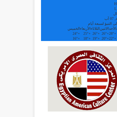
H
L
ال
 آب
ى التنبؤ لسبعة أيام
الأحد
الاثنين
الثلاثاء
الأربعاء
الخميس
24°
+
25°
+
26°
+
26°
+
28°
+
16°
+
18°
+
19°
+
20°
+
22°
+