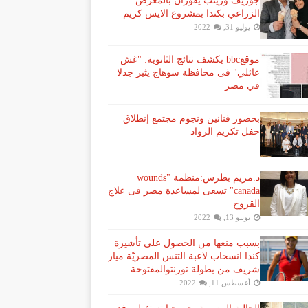
جوزيف وزينب يفوزان بالمعرض
الزراعي بكندا بمشروع الايس كريم
يوليو 31, 2022
موقعbbc يكشف نتائج الثانوية: "غش
عائلي" فى محافظة سوهاج يثير جدلا
في مصر
بحضور فنانين ونجوم مجتمع إنطلاق
حفل تكريم الرواد
د.مريم بطرس:منظمة "wounds
canada" تسعى لمساعدة مصر فى علاج
القروح
يونيو 13, 2022
بسبب منعها من الحصول على تأشيرة
كندا انسحاب لاعبة ​التنس​ المصريّة ​ميار
شريف​ من بطولة ​تورنتو​المفتوحة
أغسطس 11, 2022