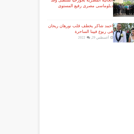
الجالية المصرية بجورجيا تستقبل وفد
دبلوماسى مصرى رفيع المستوى
احمد شاكر يخطف قلب نورهان ريحان
فى ربوع فيينا الساحرة
أغسطس 29, 2022