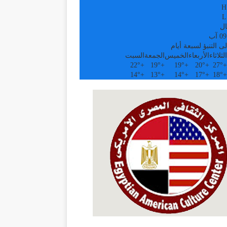
H
L
ال
ى التنبؤ لسبعة أيام
الثلاثاء
الأربعاء
الخميس
الجمعة
السبت
22°
+
19°
+
19°
+
20°
+
27°
+
14°
+
13°
+
14°
+
17°
+
18°
+