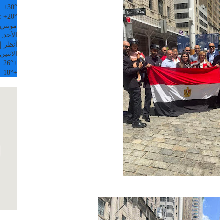
:
+
30°
:
+
20°
مونتري
الأحد, 09 آب
أنظر إل
الاثنين
26°
+
18°
+