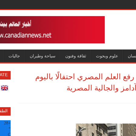
سان
علوم وبحوث
ثقافة وفنون
سياحة وطيران
جاليات
فع العلم المصري احتفالًا باليوم
ATE
امز والجالية المصرية
الطق
28
+
°
C