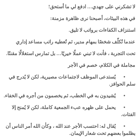
لا تشكرني على جهدي… ادفع لي ما أستحق!
في هذه البيئات، أصبحنا نرى ظاهرة مزمنة:
استنزاف الكفاءات برواتب لا تليق.
عندما تُكلّف شخصًا بمهام مدير، ثم تُعطيه راتب مساعد إداري
تحت التجربة ، فأنت لا تبني عملًا خيريًا… بل تمارس استغلالًا مقننًا.
مجاملة في الكلام، خصم في الأجر
•
يُستدعى الموظف لاجتماعات مصيرية، لكن لا يُدرج في
سلم الحوافز.
•
يُشيدون به في الخطب، ثم يخصمون من أجره في الخفاء.
•
يحمل على ظهره عبء الجمعية كاملة، لكن لا يُمنح إلا
الفتات.
•
يُقال له: احتسب الأجر عند الله ، وكأن الله أمر الناس أن
يظلموا بعضهم تحت شعار الإيمان.