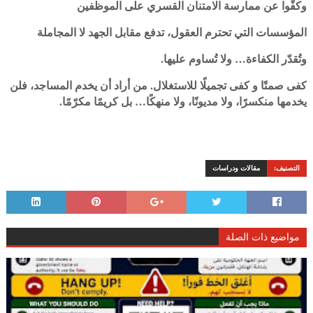
وكفّوا عن ممارسة الامتنان القسري على الموظفين
المؤسسات التي تحترم العقول، تدفع مقابل الجهد لا المجاملة
وتُقدّر الكفاءة… ولا تُساوم عليها.
كفى صمتًا و كفى تجميلًا للاستغلال. من أراد أن يخدم المساجد، فلن
يخدمها منكسرًا، ولا مديونًا، ولا منهكًا… بل كريمًا مكرّمًا.
التصنيف:
مقالات ودراسات
مواضيع ذات الصلة