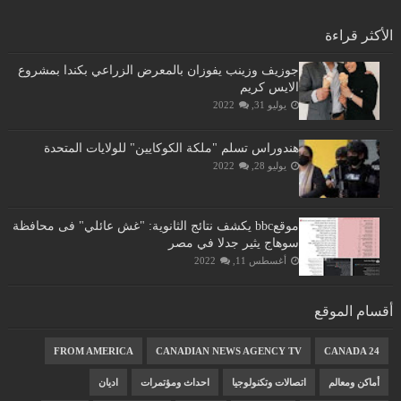
الأكثر قراءة
جوزيف وزينب يفوزان بالمعرض الزراعي بكندا بمشروع
الايس كريم
يوليو 31, 2022
هندوراس تسلم "ملكة الكوكايين" للولايات المتحدة
يوليو 28, 2022
موقعbbc يكشف نتائج الثانوية: "غش عائلي" فى محافظة
سوهاج يثير جدلا في مصر
أغسطس 11, 2022
أقسام الموقع
FROM AMERICA
CANADIAN NEWS AGENCY TV
CANADA 24
أماكن ومعالم
اتصالات وتكنولوجيا
احداث ومؤتمرات
اديان