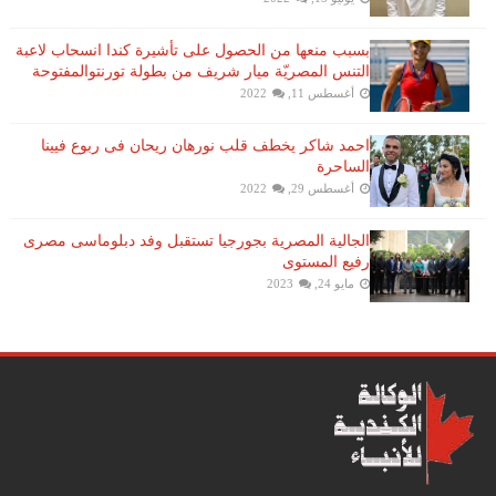
بسبب منعها من الحصول على تأشيرة كندا انسحاب لاعبة ​
التنس​ المصريّة ​ميار شريف​ من بطولة ​تورنتو​المفتوحة
أغسطس 11, 2022
احمد شاكر يخطف قلب نورهان ريحان فى ربوع فيينا
الساحرة
أغسطس 29, 2022
الجالية المصرية بجورجيا تستقبل وفد دبلوماسى مصرى
رفيع المستوى
مايو 24, 2023