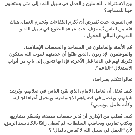
بين الاستنزاف للعاملين و العمل في سبيل الله : إلى متى يستغلون
حبنا للمساجد؟
في السويد، حيث يُفترض أن تُكرم الكفاءات ويُحترم العمل، هناك
فئة من الناس تُستنزف تحت عباءة التطوع في سبيل الله و
التعويض المالي الخجول .
هُم الأئمة، والعاملون في المساجد و الجمعيات الإسلامية،
والموظفون الإداريون ، الذين ظنّوا أن خدمتهم لبيوت الله ستكون
تكريمًا لهم في الدنيا قبل الآخرة، فإذا بها تتحول إلى بابٍ من أبواب
الاستغلال “الناعم”.
تعالوا نتكلم بصراحة:
كيف يُعقل أن يُعامل الإمام، الذي يقود الناس في صلاتهم، ويُرشد
شبابهم، ويفصل في قضاياهم الاجتماعية، ويتحمل أعباء الجالية،
وكأنه عامل موسمي؟
كيف يُطلب من الإداري أن يُدير جمعيات معقدة، ويُحضّر مشاريع،
ويكتب تقارير، ويخاطب السلطات، ثم يُعطى راتبًا بالكاد يسد الرمق،
لأن “العمل في سبيل الله لا يُقاس بالمال”؟