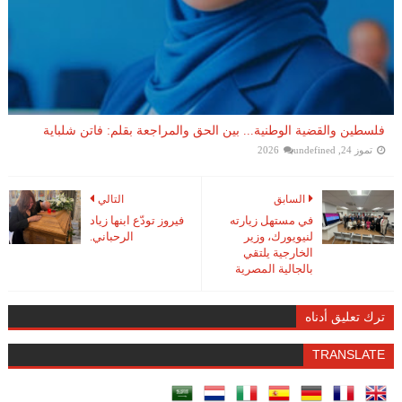
فلسطين والقضية الوطنية... بين الحق والمراجعة بقلم: فاتن شلباية
تموز 24, 2026
undefined
السابق
التالي
في مستهل زيارته
فيروز تودّع ابنها زياد
لنيويورك، وزير
الرحباني.
الخارجية يلتقي
بالجالية المصرية
ترك تعليق أدناه
TRANSLATE