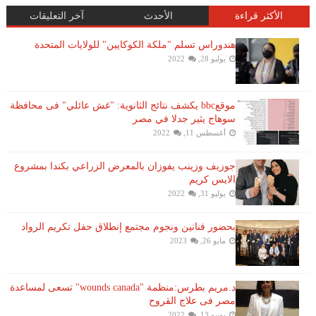
الأكثر قراءة
الأحدث
آخر التعليقات
هندوراس تسلم "ملكة الكوكايين" للولايات المتحدة
يوليو 28, 2022
موقعbbc يكشف نتائج الثانوية: "غش عائلي" فى محافظة
سوهاج يثير جدلا في مصر
أغسطس 11, 2022
جوزيف وزينب يفوزان بالمعرض الزراعي بكندا بمشروع
الايس كريم
يوليو 31, 2022
بحضور فنانين ونجوم مجتمع إنطلاق حفل تكريم الرواد
مايو 26, 2023
د.مريم بطرس:منظمة "wounds canada" تسعى لمساعدة
مصر فى علاج القروح
يونيو 13, 2022