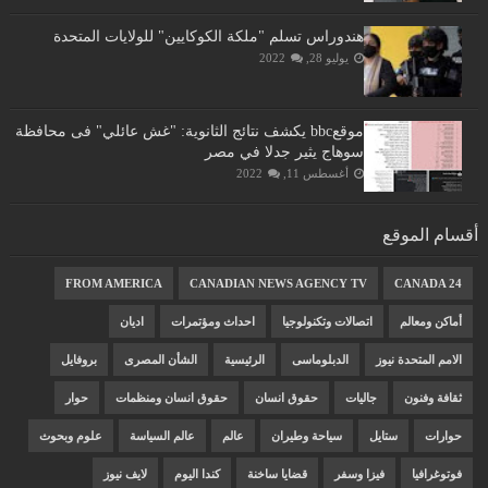
هندوراس تسلم "ملكة الكوكايين" للولايات المتحدة
يوليو 28, 2022
موقعbbc يكشف نتائج الثانوية: "غش عائلي" فى محافظة
سوهاج يثير جدلا في مصر
أغسطس 11, 2022
أقسام الموقع
FROM AMERICA
CANADIAN NEWS AGENCY TV
CANADA 24
أماكن ومعالم
اتصالات وتكنولوجيا
احداث ومؤتمرات
اديان
الامم المتحدة نيوز
الدبلوماسى
الرئيسية
الشأن المصرى
بروفايل
ثقافة وفنون
جاليات
حقوق انسان
حقوق انسان ومنظمات
حوار
حوارات
ستايل
سياحة وطيران
عالم
عالم السياسة
علوم وبحوث
فوتوغرافيا
فيزا وسفر
قضايا ساخنة
كندا اليوم
لايف نيوز