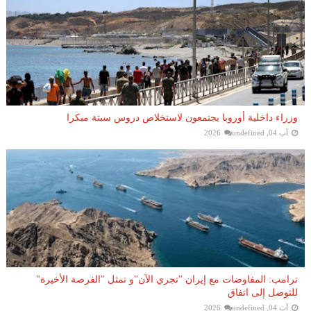
وزراء داخلية أوروبا يجتمعون لاستخلاص دروس سبتة مبكرا
آب 04, 2026
undefined
ترامب: المفاوضات مع إيران "تجري الآن"و تمثل "الفرصة الأخيرة"
للتوصل إلى اتفاق
آب 04, 2026
undefined