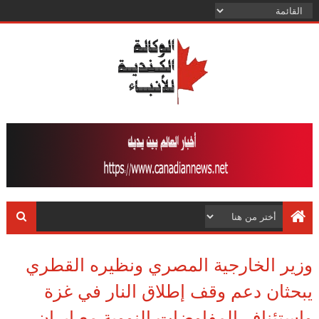
وزير الخارجية المصري ونظيره القطري
يبحثان دعم وقف إطلاق النار في غزة
واستئناف المفاوضات النووية مع إيران