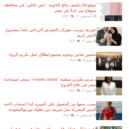
موقعbbc يكشف نتائج الثانوية: "غش عائلي" فى محافظة
سوهاج يثير جدلا في مصر
أغسطس 11, 2022
جوزيف وزينب يفوزان بالمعرض الزراعي بكندا بمشروع
الايس كريم
يوليو 31, 2022
بحضور فنانين ونجوم مجتمع إنطلاق حفل تكريم الرواد
مايو 26, 2023
د.مريم بطرس:منظمة "wounds canada" تسعى لمساعدة
مصر فى علاج القروح
يونيو 13, 2022
بسبب منعها من الحصول على تأشيرة كندا انسحاب لاعبة ​
التنس​ المصريّة ​ميار شريف​ من بطولة ​تورنتو​المفتوحة
أغسطس 11, 2022
احمد شاكر يخطف قلب نورهان ريحان فى ربوع فيينا