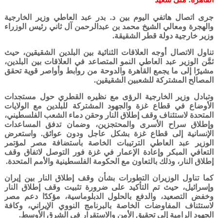
جرى اتصال هاتفي اليوم بين د. بدر عبد العاطي وزير الخارجية
والهجرة ومعالي الشيخ محمد بن عبدالرحمن آل ثاني رئيس الوزراء
وزير خارجية دولة قطر الشقيقة.
تناول الاتصال أوجه العلاقات الثنائية بين البلدين الشقيقين، حيث
ثمَّن الوزير عبد العاطي النمو المتصاعد في العلاقات بين البلدين،
مشيرًا إلى ما يجمع القاهرة والدوحة من روابط وأواصر قوية تحقق
المصالح المشتركة للشعبين الشقيقين.
وتبادل وزير الخارجية الرؤى مع نظيره القطري حول مستجدات
الأوضاع في قطاع غزة والجهود المشتركة للبلدين مع الولايات
المتحدة لاستئناف وقف إطلاق النار وحقن دماء الشعب الفلسطيني،
وإطلاق سراح الأسرى والمحتجزين، وضمان تدفق المساعدات
الإنسانية إلى قطاع غزة بشكل عاجل ودون عوائق. واستعرض
الوزير عبد العاطي الترتيبات الخاصة باستضافة مصر لمؤتمر
التعافي المبكر وإعادة الإعمار في غزة فور التوصل لاتفاق وقف
إطلاق النار، وذلك بالتعاون مع الحكومة الفلسطينية والأمم المتحدة.
كما تناول الوزيران التطورات بشأن وقف إطلاق النار بين إيران
وإسرائيل، حيث تم التأكيد على ضرورة تثبيت وقف إطلاق النار
وخفض التصعيد، والدفع بالحلول الدبلوماسية، مؤكدًا دعم مصر
لاستئناف المفاوضات الخاصة بالبرنامج النووي الإيراني، وكافة
الجهود الرامية إلى تحقيق الأمن والاستقرار في الشرق الأوسط.