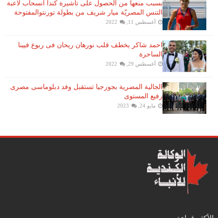
بسبب منعها من الحصول على تأشيرة كندا انسحاب لاعبة ​
التنس​ المصريّة ​ميار شريف​ من بطولة ​تورنتو​المفتوحة
أغسطس 11, 2022
احمد شاكر يخطف قلب نورهان ريحان فى ربوع فيينا
الساحرة
أغسطس 29, 2022
الجالية المصرية بجورجيا تستقبل وفد دبلوماسى مصرى
رفيع المستوى
مايو 24, 2023