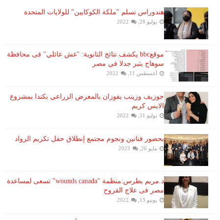
هندوراس تسلم "ملكة الكوكايين" للولايات المتحدة
يوليو 28, 2022
موقعbbc يكشف نتائج الثانوية: "غش عائلي" فى محافظة
سوهاج يثير جدلا في مصر
أغسطس 11, 2022
جوزيف وزينب يفوزان بالمعرض الزراعي بكندا بمشروع
الايس كريم
يوليو 31, 2022
بحضور فنانين ونجوم مجتمع إنطلاق حفل تكريم الرواد
مايو 26, 2023
د.مريم بطرس:منظمة "wounds canada" تسعى لمساعدة
مصر فى علاج القروح
يونيو 13, 2022