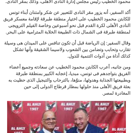
محمود الخطيب رئيس مجلس إدارة النادى الأهلى، وذلك بمقر النادى.
أكد السفير، أنه يزور مقر النادى للتعبير عن شكر وامتنان أبناء تونس
للكابتن محمود الخطيب على اختيار منطقة طبرقة لإقامة معسكر فريق
النادى الأهلى لكرة القدم قبل نحو أسبوعين وخاصة الفيلم الترويجى
لمنطقة طبرقة فى الشمال ذات الطبيعة الخلابة المترامية على البحر.
وقال السفير: إن الرياضة قبل أن تكون تنافس على الميدان هى وسيلة
تقارب وتحابب وتضامن بين الشعوب ولاسيما الشقيقة وأنها تشكل
كذلك أداة من أدوات التنمية للدول.
ومن جانبه، أعرب الكابتن محمود الخطيب عن سعادته وجميع أعضاء
الفريق بتواجدهم فى تونس، مبديا، إعجابه الكبير بمنطقة طبرقة
وبطبيعتها الجذابة وهدوئها، منوّها، بالترحاب والتبجيل الذى حظيت به
بعثة فريق الأهلى منذ حلولها بمطار قرطاج الدولى إلى حين
المغادرة
لمصر.