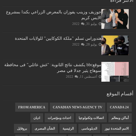
الأكثر قراءة
جوزيف وزينب يفوزان بالمعرض الزراعي بكندا بمشروع
الايس كريم
يوليو 31, 2022
هندوراس تسلم "ملكة الكوكايين" للولايات المتحدة
يوليو 28, 2022
موقعbbc يكشف نتائج الثانوية: "غش عائلي" فى محافظة
سوهاج يثير جدلا في مصر
أغسطس 11, 2022
أقسام الموقع
FROM AMERICA
CANADIAN NEWS AGENCY TV
CANADA 24
أماكن ومعالم
اتصالات وتكنولوجيا
احداث ومؤتمرات
اديان
الامم المتحدة نيوز
الدبلوماسى
الرئيسية
الشأن المصرى
بروفايل