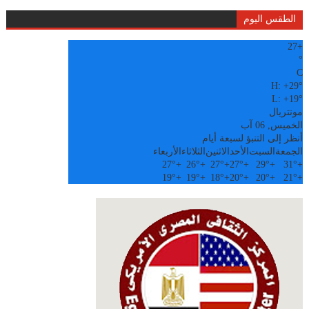
الطقس اليوم
27
+
°
C
H:
+
29°
L:
+
19°
مونتريال
الخميس, 06 آب
أنظر إلى التنبؤ لسبعة أيام
الجمعة
السبت
الأحد
الاثنين
الثلاثاء
الأربعاء
27°
+
26°
+
27°
+
27°
+
29°
+
31°
+
19°
+
19°
+
18°
+
20°
+
20°
+
21°
+