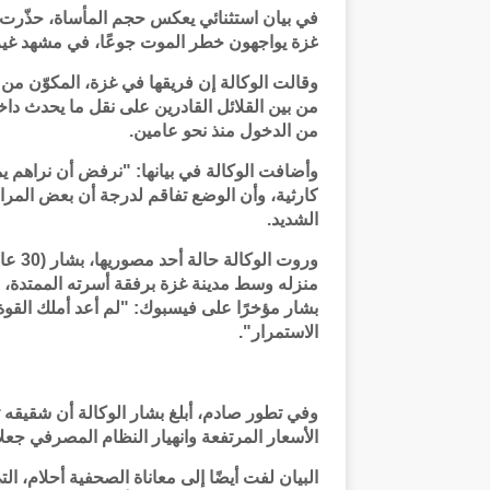
غزة يواجهون خطر الموت جوعًا، في مشهد غير مس
وقالت الوكالة إن فريقها في غزة، المكوّن من
من بين القلائل القادرين على نقل ما يحدث دا
من الدخول منذ نحو عامين.
وأضافت الوكالة في بيانها: "نرفض أن نراهم
كارثية، وأن الوضع تفاقم لدرجة أن بعض المرا
الشديد.
منزله وسط مدينة غزة برفقة أسرته الممتدة،
بشار مؤخرًا على فيسبوك: "لم أعد أملك الق
الاستمرار".
وفي تطور صادم، أبلغ بشار الوكالة أن شقيقه توف
الأسعار المرتفعة وانهيار النظام المصرفي جعلا م
البيان لفت أيضًا إلى معاناة الصحفية أحلام، ال