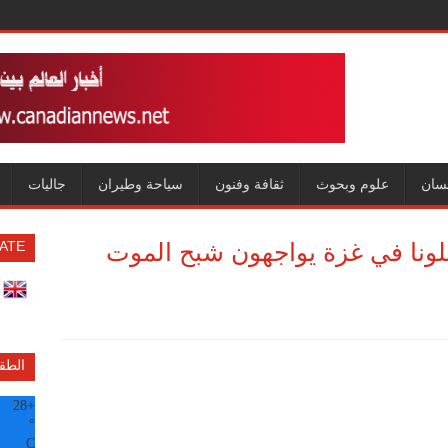
سان
علوم وبحوث
ثقافة وفنون
سياحة وطيران
جاليات
اسلونا في غزة يواجهون شبح الموت
ATE
الطق
28
+
°
C