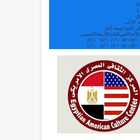
H
L
ال
 آب
ى التنبؤ لسبعة أيام
الأحد
الاثنين
الثلاثاء
الأربعاء
الخميس
22°
+
25°
+
27°
+
28°
+
28°
+
15°
+
19°
+
19°
+
19°
+
20°
+