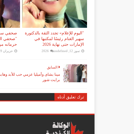
"اليوم للإعلام» تجدد الثقة بالدكتورة
صحفي سودا
سهير الغنام رئيسًا لمكتبها في
"صحفي العا
الإمارات حتى نهاية 2026
حرمانه من
تموز 12, 2026
undefined
حزيران 19, 2026
السابق
مينا بشاى وأميليا عزمي حب للأبد وهاب
برايت شور
ترك تعليق أدناه