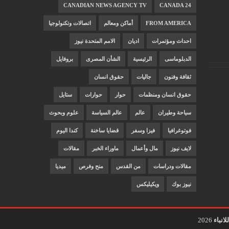
CANADIAN NEWS AGENCY TV
CANADA 24
FROM AMERICA
أماكن ومعالم
اتصالات وتكنولوجيا
احداث ومؤتمرات
اديان
الامم المتحدة نيوز
الدبلوماسى
الرئيسية
الشأن المصرى
بروفايل
ثقافة وفنون
جاليات
حقوق انسان
حقوق انسان ومنظمات
حوار
حوارات
ستايل
سياحة وطيران
عالم
عالم السياسة
علوم وبحوث
فوتوغرافيا
فيزا وسفر
قضايا ساخنة
كندا اليوم
لايف نيوز
مال وأعمال
ماوراء الخبر
مقالات
مقالات ودراسات
من القدس
منح وفرص
ميديا
نيوز بوك
ويكيليكس
لانباء
2026