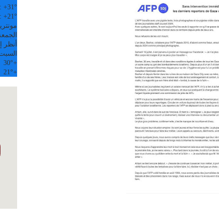
:
+
31°
:
+
21°
مونتري
الجمعة, 07
أنظر إل
السبت
30°
+
21°
+