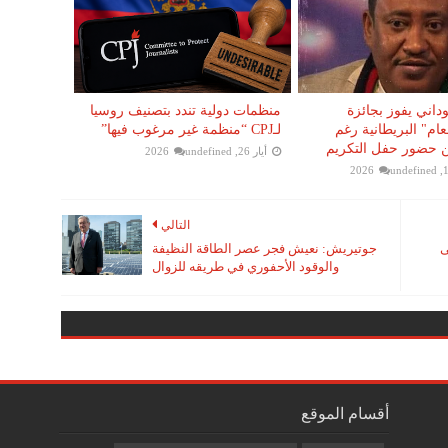
ني يفوز بجائزة
منظمات دولية تندد بتصنيف روسيا
م" البريطانية رغم
لـCPJ “منظمة غير مرغوب فيها”
 حضور حفل التكريم
أيار 26, 2026
undefined
undefined
التالي
ى
جوتيريش: نعيش فجر عصر الطاقة النظيفة
والوقود الأحفوري في طريقه للزوال
أقسام الموقع