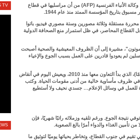
في بيان استثنائي يعكس حجم المأساة، حذّرت وكالة الأنباء الفرنسية (AFP) من أن مراسليها في قطاع
 TV
بوق بتاريخ المؤسسة الممتد منذ عام 1944.
 محررة مستقلة وثلاثة مصورين وستة مصوري فيديو، باتوا
خل القطاع المحاصر، في ظل استمرار منع الصحافة الدولية
 يموتون"، مشيرة إلى أن الظروف المعيشية والصحية أصبحت
سلين لم يعودوا قادرين على العمل بسبب الجوع والإعياء
وروت الوكالة حالة أحد مصوريها، بشار (30 عامًا)، الذي بدأ التعاون معها منذ 2010، ويعيش اليوم في أنقاض
 في ظروف مأساوية خالية من أدنى مقومات الحياة. وكتب
وة للعمل في وسائل الإعلام… جسدي نحيف ولا أستطيع
ي نتيجة الجوع. ورغم تلقيه وزملائه راتبًا شهريًا، فإن
ن تأمين الغذاء والدواء أمرًا بالغ الصعوبة.
EWS
تي تقيم في جنوب القطاع، وتخاطر بحياتها يوميًا لتوثيق ما