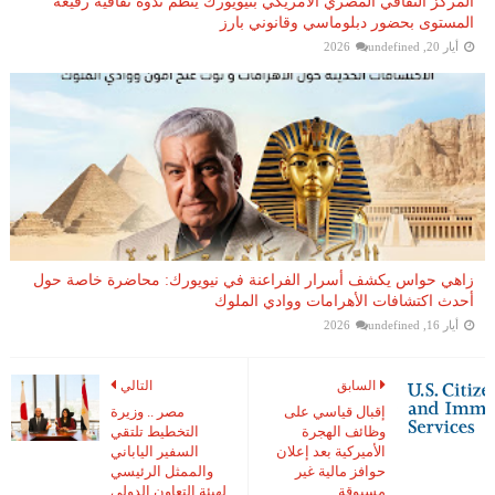
المركز الثقافي المصري الأمريكي بنيويورك ينظم ندوة ثقافية رفيعة
المستوى بحضور دبلوماسي وقانوني بارز
أيار 20, 2026
undefined
زاهي حواس يكشف أسرار الفراعنة في نيويورك: محاضرة خاصة حول
أحدث اكتشافات الأهرامات ووادي الملوك
أيار 16, 2026
undefined
السابق
التالي
إقبال قياسي على
مصر .. وزيرة
وظائف الهجرة
التخطيط تلتقي
الأميركية بعد إعلان
السفير الياباني
حوافز مالية غير
والممثل الرئيسي
مسبوقة
لهيئة التعاون الدولي