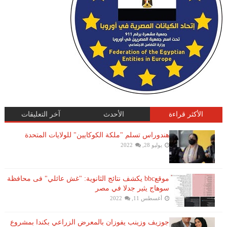
الأكثر قراءة
الأحدث
آخر التعليقات
هندوراس تسلم "ملكة الكوكايين" للولايات المتحدة
يوليو 28, 2022
موقعbbc يكشف نتائج الثانوية: "غش عائلي" فى محافظة
سوهاج يثير جدلا في مصر
أغسطس 11, 2022
جوزيف وزينب يفوزان بالمعرض الزراعي بكندا بمشروع