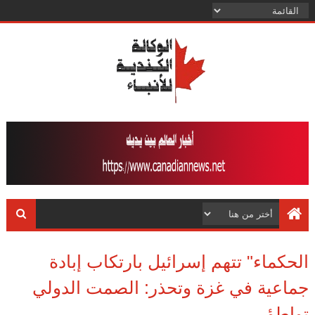
الحكماء" تتهم إسرائيل بارتكاب إبادة
جماعية في غزة وتحذر: الصمت الدولي
تواطؤ