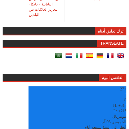
اليابانية «جايكا»
لتعزيز العلاقات بين
البلدين
ترك تعليق أدناه
TRANSLATE
الطقس اليوم
27
+
°
C
H:
+
31°
L:
+
21°
مونتريال
الخميس, 06 آب
أنظر إلى التنبؤ لسبعة أيام