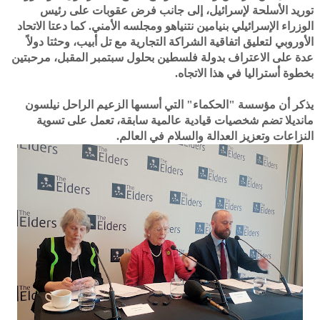
توريد الأسلحة لإسرائيل، إلى جانب فرض عقوبات على رئيس
الوزراء الإسرائيلي بنيامين نتنياهو ومجلسه الأمني. كما دعتا الاتحاد
الأوروبي لتعليق اتفاقية الشراكة التجارية مع تل أبيب، وحثتا دولاً
عدة على الاعتراف بدولة فلسطين بحلول سبتمبر المقبل، مرحبتين
بخطوة أستراليا في هذا الاتجاه.
يذكر أن مؤسسة "الحكماء" التي أسسها الزعيم الراحل نيلسون
مانديلا تضم شخصيات قيادية عالمية سابقة، تعمل على تسوية
النزاعات وتعزيز العدالة والسلام في العالم.