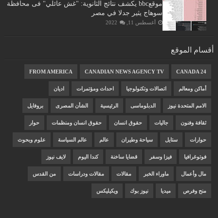
موقعbbc يكشف نتائج الثانوية: "غش عائلي" فى محافظة
سوهاج يثير جدلا في مصر
أغسطس 11, 2022
أقسام الموقع
FROM AMERICA
CANADIAN NEWS AGENCY TV
CANADA 24
أماكن ومعالم
اتصالات وتكنولوجيا
احداث ومؤتمرات
اديان
الامم المتحدة نيوز
الدبلوماسى
الرئيسية
الشأن المصرى
بروفايل
ثقافة وفنون
جاليات
حقوق انسان
حقوق انسان ومنظمات
حوار
حوارات
ستايل
سياحة وطيران
عالم
عالم السياسة
علوم وبحوث
فوتوغرافيا
فيزا وسفر
قضايا ساخنة
كندا اليوم
لايف نيوز
مال وأعمال
ماوراء الخبر
مقالات
مقالات ودراسات
من القدس
منح وفرص
ميديا
نيوز بوك
ويكيليكس