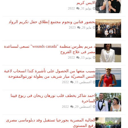
الايس كريم
يوليو 31, 2022
بحضور فنانين ونجوم مجتمع إنطلاق حفل تكريم الرواد
مايو 26, 2023
د.مريم بطرس:منظمة "wounds canada" تسعى لمساعدة
مصر فى علاج القروح
يونيو 13, 2022
بسبب منعها من الحصول على تأشيرة كندا انسحاب لاعبة ​
التنس​ المصريّة ​ميار شريف​ من بطولة ​تورنتو​المفتوحة
أغسطس 11, 2022
احمد شاكر يخطف قلب نورهان ريحان فى ربوع فيينا
الساحرة
أغسطس 29, 2022
الجالية المصرية بجورجيا تستقبل وفد دبلوماسى مصرى
رفيع المستوى