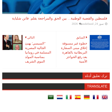
فلسطين والقضية الوطنية... بين الحق والمراجعة بقلم: فاتن شلباية
تموز 24, 2026
undefined
السابق
التالي
خطوة غير مسبوقة
"السيسي' يهنئ
إغلاق مبنى السفارة
الجالية المصرية
البريطانية بالقاهرة
المسلمة في رومانيا
بعد رفع الحواجز
بمناسبة المولد
الأمنية
النبوي الشريف
ترك تعليق أدناه
TRANSLATE