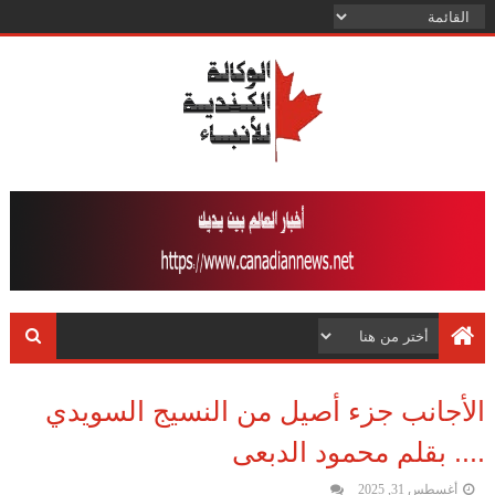
الأجانب جزء أصيل من النسيج السويدي
.... بقلم محمود الدبعى
أغسطس 31, 2025