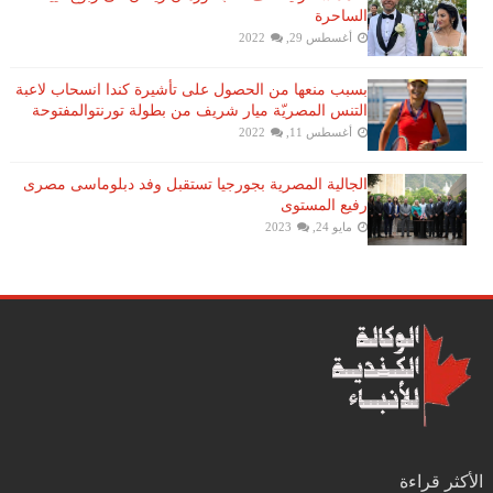
الساحرة
أغسطس 29, 2022
بسبب منعها من الحصول على تأشيرة كندا انسحاب لاعبة ​
التنس​ المصريّة ​ميار شريف​ من بطولة ​تورنتو​المفتوحة
أغسطس 11, 2022
الجالية المصرية بجورجيا تستقبل وفد دبلوماسى مصرى
رفيع المستوى
مايو 24, 2023
الأكثر قراءة