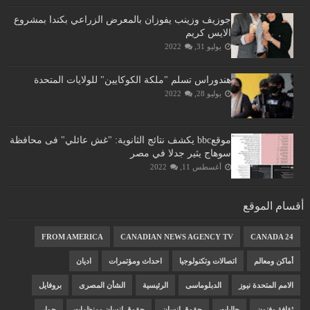
جوزيف وزينب يفوزان بالمعرض الزراعي بكندا بمشروع
الايس كريم
يوليو 31, 2022
هندوراس تسلم "ملكة الكوكايين" للولايات المتحدة
يوليو 28, 2022
موقعbbc يكشف نتائج الثانوية: "غش عائلي" فى محافظة
سوهاج يثير جدلا في مصر
أغسطس 11, 2022
أقسام الموقع
FROM AMERICA
CANADIAN NEWS AGENCY TV
CANADA 24
أماكن ومعالم
اتصالات وتكنولوجيا
احداث ومؤتمرات
اديان
الامم المتحدة نيوز
الدبلوماسى
الرئيسية
الشأن المصرى
بروفايل
ثقافة وفنون
جاليات
حقوق انسان
حقوق انسان ومنظمات
حوار