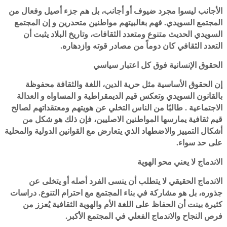
الأجانب ليسوا مجرد ضيوف أو أجانب، بل هم جزء أصيل وفعال من
المجتمع السويدي. فهم بغالبيتهم مواطنين متحدرين و إن المجتمع
السويدي الحديث متنوع ومتعدد الثقافات، وتاريخ البلاد يثبت أن
التعدد الثقافي كان دوماً من مصادر قوته وازدهاره.
‎إن الحقوق الأساسية مثل حرية الدين، اللغة والثقافة محفوظة
بالقانون السويدي وتعكس قيم الديمقراطية و المساواه و العدالة
الاجتماعية . طالبًا من الناس التخلي عن هويتهم ومعتقداتهم لصالح
قيم ثقافية يمارسها المواطنين الاصليين، فإن ذلك هو شكل من
أشكال التمييز والاضطهاد الذي يتعارض مع القوانين الدولية والمحلية
على حد سواء.
‎الاندماج الحقيقي لا يتطلب أن ينسى الفرد أصله أو يتخلى عن
جذوره، بل هو مشاركة في بناء المجتمع مع احترام التنوع. دراسات
كثيرة بينت أن الحفاظ على اللغة الأم والهوية الثقافية يُعزز من
فرص النجاح والاندماج الفعلي في المجتمع الأكبر.