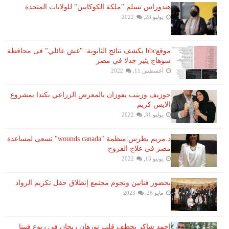
هندوراس تسلم "ملكة الكوكايين" للولايات المتحدة
يوليو 28, 2022
موقعbbc يكشف نتائج الثانوية: "غش عائلي" فى محافظة
سوهاج يثير جدلا في مصر
أغسطس 11, 2022
جوزيف وزينب يفوزان بالمعرض الزراعي بكندا بمشروع
الايس كريم
يوليو 31, 2022
د.مريم بطرس:منظمة "wounds canada" تسعى لمساعدة
مصر فى علاج القروح
يونيو 13, 2022
بحضور فنانين ونجوم مجتمع إنطلاق حفل تكريم الرواد
مايو 26, 2023
احمد شاكر يخطف قلب نورهان ريحان فى ربوع فيينا