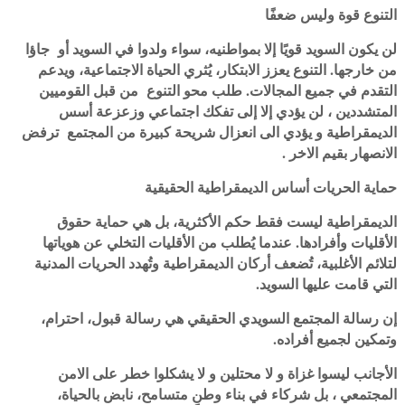
لن يكون السويد قويًا إلا بمواطنيه، سواء ولدوا في السويد أو جاؤا
من خارجها. التنوع يعزز الابتكار، يُثري الحياة الاجتماعية، ويدعم
التقدم في جميع المجالات. طلب محو التنوع من قبل القوميين
المتشددين ، لن يؤدي إلا إلى تفكك اجتماعي وزعزعة أسس
الديمقراطية و يؤدي الى انعزال شريحة كبيرة من المجتمع ترفض
الانصهار بقيم الاخر .
‎الديمقراطية ليست فقط حكم الأكثرية، بل هي حماية حقوق
الأقليات وأفرادها. عندما يُطلب من الأقليات التخلي عن هوياتها
لتلائم الأغلبية، تُضعف أركان الديمقراطية وتُهدد الحريات المدنية
التي قامت عليها السويد.
‎إن رسالة المجتمع السويدي الحقيقي هي رسالة قبول، احترام،
وتمكين لجميع أفراده.
الأجانب ليسوا غزاة و لا محتلين و لا يشكلوا خطر على الامن
المجتمعي ، بل شركاء في بناء وطنٍ متسامح، نابض بالحياة،