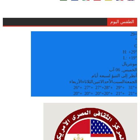
الطقس اليوم
29
+
°
C
H:
+
29°
L:
+
19°
مونتريال
الخميس, 06 آب
أنظر إلى التنبؤ لسبعة أيام
الجمعة
السبت
الأحد
الاثنين
الثلاثاء
الأربعاء
26°
+
27°
+
27°
+
28°
+
29°
+
31°
+
20°
+
20°
+
20°
+
20°
+
21°
+
21°
+