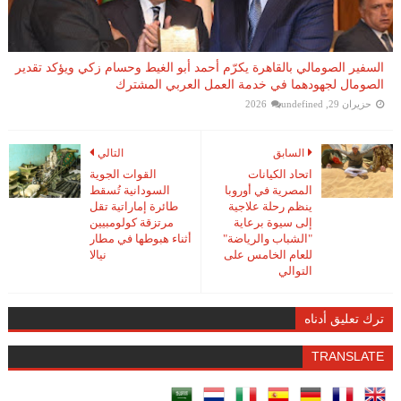
السفير الصومالي بالقاهرة يكرّم أحمد أبو الغيط وحسام زكي ويؤكد تقدير
الصومال لجهودهما في خدمة العمل العربي المشترك
حزيران 29, 2026
undefined
السابق
التالي
اتحاد الكيانات
القوات الجوية
المصرية في أوروبا
السودانية تُسقط
ينظم رحلة علاجية
طائرة إماراتية تقل
إلى سيوة برعاية
مرتزقة كولومبيين
"الشباب والرياضة"
أثناء هبوطها في مطار
للعام الخامس على
نيالا
التوالي
ترك تعليق أدناه
TRANSLATE