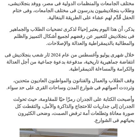
مختلف الجامعات والمنظمات الدولية فى مصر، ووفد بنجلاديشى،
وطلاب بنجلاديشيون يدرسون فى مختلف الجامعات، وفى ختام
الحفل قُدِّم لهم عشاء على الطريقة البنغالية.
يذكر، أن هذا اليوم يعتبر إحياءً لذكرى تضحيات الطلاب والجماهير
فى بنجلاديش للتعبير عن رفضهم لجميع أشكال التمييز والظلم
والمطالبة بالديمقراطية والعدالة والإصلاحات.
خلال شهرى يوليو وأغسطس من عام 2024 ثار شعب بنجلاديش فى
انتفاضة جماهيرية تاريخية، مدفوعة بدعوة جماعية من أجل العدالة
والكرامة والمساءلة الديمقراطية.
وقف الطلاب والعمال والفنانون والمواطنون العاديون متحدين،
وترددت أصواتهم فى شوارع المدن وساحات القرى على حد سواء.
وأصبحت الكتابة على الجدران رمزًا حيًا للمقاومة، حيث تحولت
الجدران إلى جداريات للاحتجاج والذاكرة والأمل، والتقطت كل
صورة معاناة وتطلعات أمة ترفض الصمت، وضحى الكثيرون
بحياتهم فى الشوارع.