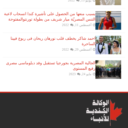
يونيو 13, 2022
بسبب منعها من الحصول على تأشيرة كندا انسحاب لاعبة ​
التنس​ المصريّة ​ميار شريف​ من بطولة ​تورنتو​المفتوحة
أغسطس 11, 2022
احمد شاكر يخطف قلب نورهان ريحان فى ربوع فيينا
الساحرة
أغسطس 29, 2022
الجالية المصرية بجورجيا تستقبل وفد دبلوماسى مصرى
رفيع المستوى
مايو 24, 2023