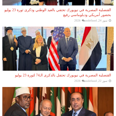
القنصلية المصرية في نيويورك تحتفي بالعيد الوطني وذكرى ثورة 23 يوليو
بحضور أمريكي ودبلوماسي رفيع
تموز 24, 2026
undefined
القنصلية المصرية في نيويورك تحتفل بالذكرى الـ74 لثورة 23 يوليو
تموز 22, 2026
undefined