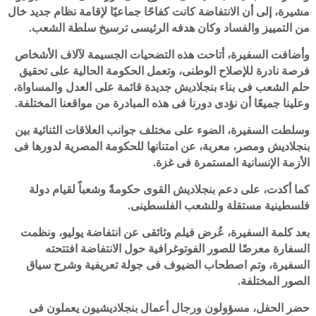
مشيرة، إلى أن الانتفاضة كانت كفاحًا جماعيًا لإقامة نظام جديد خال
من التمييز والفساد وكان هدفه الرئيسى ترسيخ سلطة الشعب.
وأضافت السفيرة، أتاحت هذه التضحيات الجسيمة لآلاف الأشخاص
فرصة نادرة للإصلاح الوطنى، وتعمل الحكومة الحالية على تحقيق
حلم الشعب فى بناء بنجلاديش جديدة قائمة على العدل والمساواة،
وعلينا جميعًا أن نؤدى دورنا فى هذه المبادرة من مواقعنا المختلفة.
وسلطت السفيرة، الضوء على مختلف جوانب العلاقات الثنائية بين
بنجلاديش ومصر، معربة، عن امتنانها للحكومة المصرية لدورها فى
الأزمة الإنسانية المستمرة فى غزة.
كما أكدت، على دعم بنجلاديش القوى حكومةً وشعباً لقيام دولة
فلسطينية مستقلة وللشعب الفلسطينى.
بعد كلمة السفيرة، عُرض فيلم وثائقى عن انتفاضة يوليو، ونظمت
السفارة معرضًا للصور الفوتوغرافية حول الانتفاضة افتتحته
السفيرة، وتم اصطحاب الضيوف فى جولة تعريفية وشرح سياق
الصور المختلفة.
حضر الحفل، مسؤولون ورجال أعمال بنجلاديشيون يعملون فى