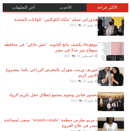
الأكثر قراءة
الأحدث
آخر التعليقات
هندوراس تسلم "ملكة الكوكايين" للولايات المتحدة
يوليو 28, 2022
موقعbbc يكشف نتائج الثانوية: "غش عائلي" فى محافظة
سوهاج يثير جدلا في مصر
أغسطس 11, 2022
جوزيف وزينب يفوزان بالمعرض الزراعي بكندا بمشروع
الايس كريم
يوليو 31, 2022
بحضور فنانين ونجوم مجتمع إنطلاق حفل تكريم الرواد
مايو 26, 2023
د.مريم بطرس:منظمة "wounds canada" تسعى لمساعدة
مصر فى علاج القروح