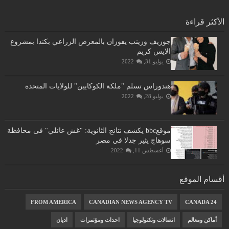
الأكثر قراءة
جوزيف وزينب يفوزان بالمعرض الزراعي بكندا بمشروع
الايس كريم
يوليو 31, 2022
هندوراس تسلم "ملكة الكوكايين" للولايات المتحدة
يوليو 28, 2022
موقعbbc يكشف نتائج الثانوية: "غش عائلي" فى محافظة
سوهاج يثير جدلا في مصر
أغسطس 11, 2022
أقسام الموقع
FROM AMERICA
CANADIAN NEWS AGENCY TV
CANADA 24
أماكن ومعالم
اتصالات وتكنولوجيا
احداث ومؤتمرات
اديان