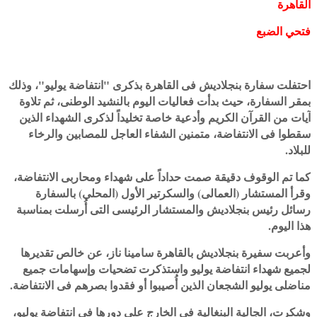
القاهرة
فتحي الضبع
احتفلت سفارة بنجلاديش فى القاهرة بذكرى "انتفاضة يوليو"، وذلك
بمقر السفارة، حيث بدأت فعاليات اليوم بالنشيد الوطنى، ثم تلاوة
آيات من القرآن الكريم وأدعية خاصة تخليداً لذكرى الشهداء الذين
سقطوا فى الانتفاضة، متمنين الشفاء العاجل للمصابين والرخاء
للبلاد.
كما تم الوقوف دقيقة صمت حداداً على شهداء ومحاربى الانتفاضة،
وقرأ المستشار (العمالى) والسكرتير الأول (المحلى) بالسفارة
رسائل رئيس بنجلاديش والمستشار الرئيسى التى أُرسلت بمناسبة
هذا اليوم.
وأعربت سفيرة بنجلاديش بالقاهرة سامينا ناز، عن خالص تقديرها
لجميع شهداء انتفاضة يوليو واستذكرت تضحيات وإسهامات جميع
مناضلى يوليو الشجعان الذين أُصيبوا أو فقدوا بصرهم فى الانتفاضة.
وشكرت، الجالية البنغالية فى الخارج على دورها فى انتفاضة يوليو،