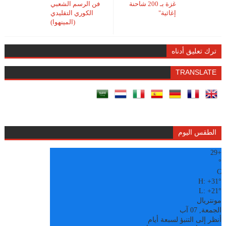
غزة بـ 200 شاحنة
فن الرسم الشعبي
إغاثية"
الكوري التقليدي
(المينهوا)
ترك تعليق أدناه
TRANSLATE
الطقس اليوم
29
+
°
C
H:
+
31°
L:
+
21°
مونتريال
الجمعة, 07 آب
أنظر إلى التنبؤ لسبعة أيام