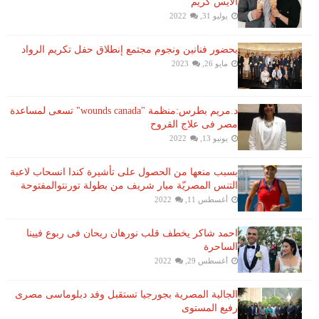
الايس كريم
يوليو 31, 2022
بحضور فنانين ونجوم مجتمع إنطلاق حفل تكريم الرواد
مايو 26, 2023
د.مريم بطرس:منظمة "wounds canada" تسعى لمساعدة
مصر فى علاج القروح
يونيو 13, 2022
بسبب منعها من الحصول على تأشيرة كندا انسحاب لاعبة ​
التنس​ المصريّة ​ميار شريف​ من بطولة ​تورنتو​المفتوحة
أغسطس 11, 2022
احمد شاكر يخطف قلب نورهان ريحان فى ربوع فيينا
الساحرة
أغسطس 29, 2022
الجالية المصرية بجورجيا تستقبل وفد دبلوماسى مصرى
رفيع المستوى