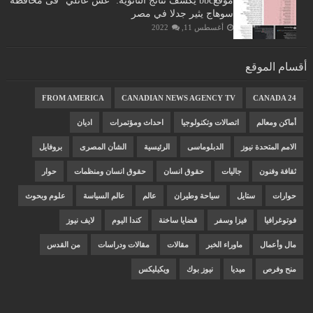
موقعbbc يكشف نتائج الثانوية: "غش عائلي" فى محافظة
سوهاج يثير جدلا في مصر
أغسطس 11, 2022
أقسام الموقع
FROM AMERICA
CANADIAN NEWS AGENCY TV
CANADA 24
أماكن ومعالم
اتصالات وتكنولوجيا
احداث ومؤتمرات
اديان
الامم المتحدة نيوز
الدبلوماسى
الرئيسية
الشأن المصرى
بروفايل
ثقافة وفنون
جاليات
حقوق انسان
حقوق انسان ومنظمات
حوار
حوارات
ستايل
سياحة وطيران
عالم
عالم السياسة
علوم وبحوث
فوتوغرافيا
فيزا وسفر
قضايا ساخنة
كندا اليوم
لايف نيوز
مال وأعمال
ماوراء الخبر
مقالات
مقالات ودراسات
من القدس
منح وفرص
ميديا
نيوز بوك
ويكيليكس