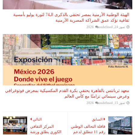
الهيئة الوطنية الأرمنية بمصر تحتفي بالذكرى الـ74 لثورة يوليو بأمسية
ثقافية تؤكد عمق الشراكة المصرية الأرمنية
تموز 24, 2026
undefined
معهد ثربانتس بالقاهرة يحتفي بكرة القدم المكسيكية بمعرض فوتوغرافي
وعرض سينمائي تزامنًا مع كأس العالم
تموز 15, 2026
undefined
السابق
التالي
قافلة التحالف الوطني
المركز الثقافي
رقم 11 تنطلق لدعم
الكوري يطلق ورشة