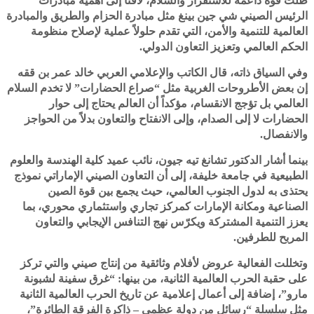
ظلت قوة داعمة للاستقرار والسلام، لافتاً إلى أهمية مبادرات
الرئيس الصيني شي جين بينغ مثل مبادرة الحزام والطريق والمبادرة
العالمية للتنمية والأمن، التي تقدم حلولاً عملية لإصلاح منظومة
الحكم العالمي وتعزيز التعاون الدولي.
وفي السياق ذاته، قال الكاتب والإعلامي العربي خالد عمر بن ققه
إن بعض الأطروحات الغربية مثل “صراع الحضارات” لا تخدم السلام
العالمي بل تؤجج الانقسام، مؤكداً أن العالم يحتاج إلى حوار
الحضارات لا إلى الصدام، وإلى الانفتاح والتعاون بدلاً من الحواجز
والانفصال.
بينما أشار الدكتور تشانغ تيه جيون، نائب عميد كلية الهندسة والعلوم
الطبيعية في جامعة خليفة، إلى أن التعاون الصيني الإماراتي نموذج
يحتذى به لدول الجنوب العالمي، حيث يجمع بين قوة الصين
الصناعية ومكانة الإمارات كمركز تجاري واستثماري محوري، بما
يعزز التنمية المشتركة ويكرّس نهج التنافس الإيجابي والتعاون
المربح للطرفين.
وتخللت الفعالية عروض لأفلام وثائقية من إنتاج صيني والتي تركز
على حقبة الحرب العالمية الثانية، من بينها: “غرق سفينة لشبونة
مارو”، إضافة إلى أعمال إعلامية عن تاريخ الحرب العالمية الثانية
مثل سلسلة “رسائل من دولة عظمى – ذاكرة الفرقة الطائرة”،