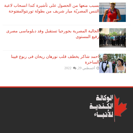
بسبب منعها من الحصول على تأشيرة كندا انسحاب لاعبة ​
التنس​ المصريّة ​ميار شريف​ من بطولة ​تورنتو​المفتوحة
الجالية المصرية بجورجيا تستقبل وفد دبلوماسى مصرى
رفيع المستوى
احمد شاكر يخطف قلب نورهان ريحان فى ربوع فيينا
الساحرة
أغسطس 29, 2022