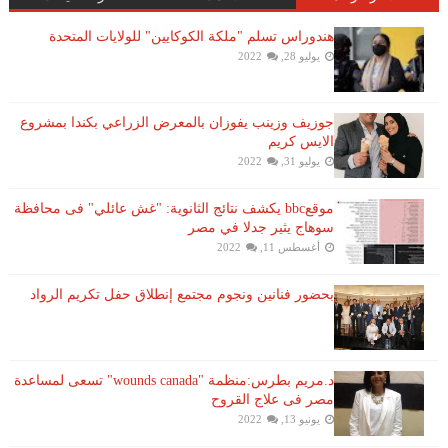
هندوراس تسلم "ملكة الكوكايين" للولايات المتحدة
يوليو 28, 2022
جوزيف وزينب يفوزان بالمعرض الزراعي بكندا بمشروع
الايس كريم
يوليو 31, 2022
موقعbbc يكشف نتائج الثانوية: "غش عائلي" فى محافظة
سوهاج يثير جدلا في مصر
أغسطس 11, 2022
بحضور فنانين ونجوم مجتمع إنطلاق حفل تكريم الرواد
د.مريم بطرس:منظمة "wounds canada" تسعى لمساعدة
مصر فى علاج القروح
يونيو 13, 2022