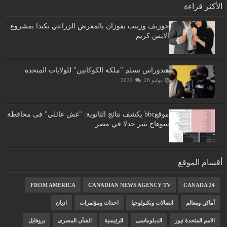
الأكثر قراءة
جوزيف وزينب يفوزان بالمعرض الزراعي بكندا بمشروع
الايس كريم
هندوراس تسلم "ملكة الكوكايين" للولايات المتحدة
يوليو 28, 2022
موقعbbc يكشف نتائج الثانوية: "غش عائلي" فى محافظة
سوهاج يثير جدلا في مصر
أقسام الموقع
FROM AMERICA
CANADIAN NEWS AGENCY TV
CANADA 24
أماكن ومعالم
اتصالات وتكنولوجيا
احداث ومؤتمرات
اديان
الامم المتحدة نيوز
الدبلوماسى
الرئيسية
الشأن المصرى
بروفايل