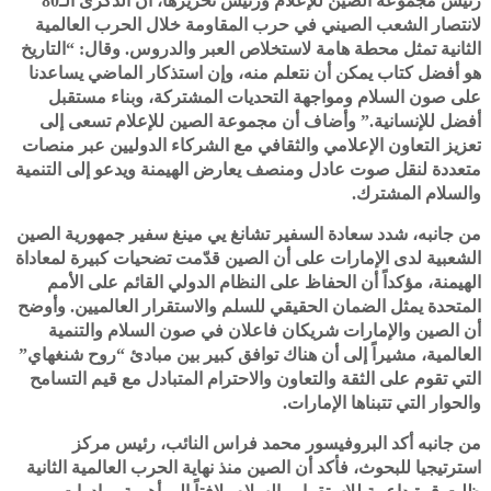
رئيس مجموعة الصين للإعلام ورئيس تحريرها، أن الذكرى الـ80
لانتصار الشعب الصيني في حرب المقاومة خلال الحرب العالمية
الثانية تمثل محطة هامة لاستخلاص العبر والدروس. وقال: “التاريخ
هو أفضل كتاب يمكن أن نتعلم منه، وإن استذكار الماضي يساعدنا
على صون السلام ومواجهة التحديات المشتركة، وبناء مستقبل
أفضل للإنسانية.” وأضاف أن مجموعة الصين للإعلام تسعى إلى
تعزيز التعاون الإعلامي والثقافي مع الشركاء الدوليين عبر منصات
متعددة لنقل صوت عادل ومنصف يعارض الهيمنة ويدعو إلى التنمية
والسلام المشترك.
من جانبه، شدد سعادة السفير تشانغ يي مينغ سفير جمهورية الصين
الشعبية لدى الإمارات على أن الصين قدّمت تضحيات كبيرة لمعاداة
الهيمنة، مؤكداً أن الحفاظ على النظام الدولي القائم على الأمم
المتحدة يمثل الضمان الحقيقي للسلم والاستقرار العالميين. وأوضح
أن الصين والإمارات شريكان فاعلان في صون السلام والتنمية
العالمية، مشيراً إلى أن هناك توافق كبير بين مبادئ “روح شنغهاي”
التي تقوم على الثقة والتعاون والاحترام المتبادل مع قيم التسامح
والحوار التي تتبناها الإمارات.
من جانبه أكد البروفيسور محمد فراس النائب، رئيس مركز
استرتيجيا للبحوث، فأكد أن الصين منذ نهاية الحرب العالمية الثانية