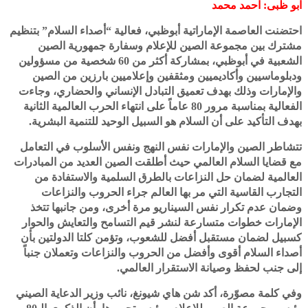
ابو ظبى: احمد محمد
احتضنت العاصمة الإماراتية أبوظبي، فعالية “أصداء السلام” بتنظيم
مشترك بين مجموعة الصين للإعلام وسفارة جمهورية الصين
الشعبية في أبوظبي، بمشاركة أكثر من 60 شخصية من مسؤولين
ودبلوماسيين وأكاديميين ومثقفين وإعلاميين بارزين من الصين
والإمارات وذلك بهدف تعميق التبادل الإنساني والحضاري، وجاءت
الفعالية بمناسبة مرور 80 عاماً على انتهاء الحرب العالمية الثانية
بهدف التأكيد على أن السلام هو السبيل الوحيد للتنمية البشرية.
تتشاطر الصين والإمارات نفس النهج ونفس الأسلوب في التعامل
مع قضايا السلام العالمي حيث أطلقت الصين العديد من المبادرات
العالمية لضمان حل النزاعات بالطرق السلمية والاستفادة من
التجارب القاسية التي مر بها العالم جراء الحروب والنزاعات
وضمان عدم تكرار نفس السيناريو مرة أخرى، ومن جانبها تتخذ
الإمارات خطوات متسارعة لنشر قيم التسامح والتعايش والحوار
كسبيل لضمان مستقبل أفضل للشعوب، وتؤمن كلتا الدولتين بأن
أصداء السلام أقوى وأفضل من الحروب والنزاعات وتعملان جنباً
إلى جنب لحفظ وصيانة الاستقرار العالمي.
وفي كلمة مصوّرة، أكد شن هاي شيونغ، نائب وزير الدعاية الصيني