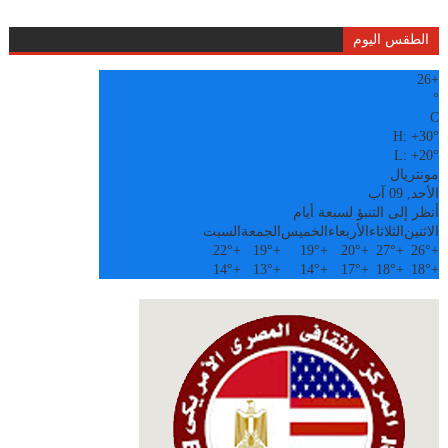
الطقس اليوم
26
+
°
C
H:
+
30°
L:
+
20°
مونتريال
الأحد, 09 آب
أنظر إلى التنبؤ لسبعة أيام
الاثنين
الثلاثاء
الأربعاء
الخميس
الجمعة
السبت
22°
+
19°
+
19°
+
20°
+
27°
+
26°
+
14°
+
13°
+
14°
+
17°
+
18°
+
18°
+