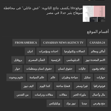
موقعbbc يكشف نتائج الثانوية: "غش عائلي" فى محافظة
سوهاج يثير جدلا في مصر
أقسام الموقع
FROM AMERICA
CANADIAN NEWS AGENCY TV
CANADA 24
أماكن ومعالم
اتصالات وتكنولوجيا
احداث ومؤتمرات
اديان
الامم المتحدة نيوز
الدبلوماسى
الرئيسية
الشأن المصرى
بروفايل
ثقافة وفنون
جاليات
حقوق انسان
حقوق انسان ومنظمات
حوار
حوارات
ستايل
سياحة وطيران
عالم
عالم السياسة
علوم وبحوث
فوتوغرافيا
فيزا وسفر
قضايا ساخنة
كندا اليوم
لايف نيوز
مال وأعمال
ماوراء الخبر
مقالات
مقالات ودراسات
من القدس
منح وفرص
ميديا
نيوز بوك
ويكيليكس