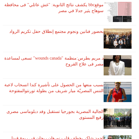
موقعbbc يكشف نتائج الثانوية: "غش عائلي" فى محافظة
سوهاج يثير جدلا في مصر
بحضور فنانين ونجوم مجتمع إنطلاق حفل تكريم الرواد
د.مريم بطرس:منظمة "wounds canada" تسعى لمساعدة
مصر فى علاج القروح
بسبب منعها من الحصول على تأشيرة كندا انسحاب لاعبة ​
التنس​ المصريّة ​ميار شريف​ من بطولة ​تورنتو​المفتوحة
الجالية المصرية بجورجيا تستقبل وفد دبلوماسى مصرى
رفيع المستوى
احمد شاكر يخطف قلب نورهان ريحان فى ربوع فيينا