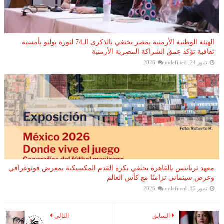
الهيئة الوطنية الأرمنية بمصر تحتفي بالذكرى الـ74 لثورة يوليو بأمسية
ثقافية تؤكد عمق الشراكة المصرية الأرمنية
تموز 24, 2026
undefined
معهد ثربانتس بالقاهرة يحتفي بكرة القدم المكسيكية بمعرض فوتوغرافي
وعرض سينمائي تزامنًا مع كأس العالم
تموز 15, 2026
undefined
السابق
التالي