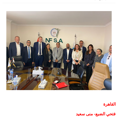
القاهرة
فتحي الضبع- منى سعيد