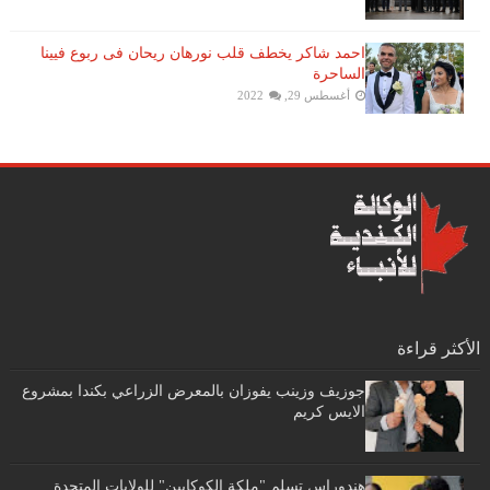
احمد شاكر يخطف قلب نورهان ريحان فى ربوع فيينا
الساحرة
أغسطس 29, 2022
الأكثر قراءة
جوزيف وزينب يفوزان بالمعرض الزراعي بكندا بمشروع
الايس كريم
هندوراس تسلم "ملكة الكوكايين" للولايات المتحدة