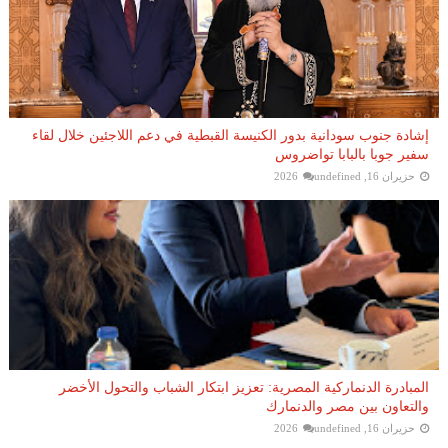
إشادة جنوب سودانية بدور الكنيسة القبطية في دعم اللاجئين خلال لقاء
سفير جوبا بالبابا تواضروس
حزيران 16, 2026
undefined
المبادرة الدنماركية المصرية: تعزيز ابتكار الشباب والتحول الأخضر
والتعاون بين مصر والدنمارك
حزيران 16, 2026
undefined