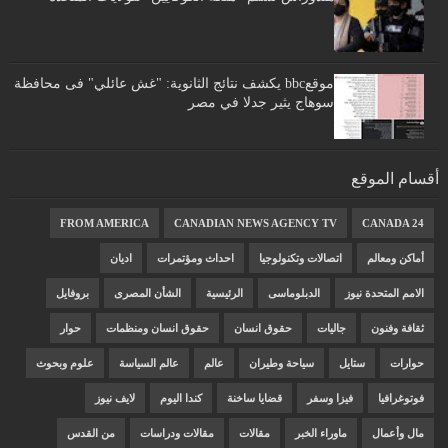
موقعbbc يكشف نتائج الثانوية: "غش عائلي" فى محافظة
سوهاج يثير جدلا في مصر
أقسام الموقع
FROM AMERICA
CANADIAN NEWS AGENCY TV
CANADA 24
أماكن ومعالم
اتصالات وتكنولوجيا
احداث ومؤتمرات
اديان
الامم المتحدة نيوز
الدبلوماسى
الرئيسية
الشأن المصرى
بروفايل
ثقافة وفنون
جاليات
حقوق انسان
حقوق انسان ومنظمات
حوار
حوارات
ستايل
سياحة وطيران
عالم
عالم السياسة
علوم وبحوث
فوتوغرافيا
فيزا وسفر
قضايا ساخنة
كندا اليوم
لايف نيوز
مال وأعمال
ماوراء الخبر
مقالات
مقالات ودراسات
من القدس