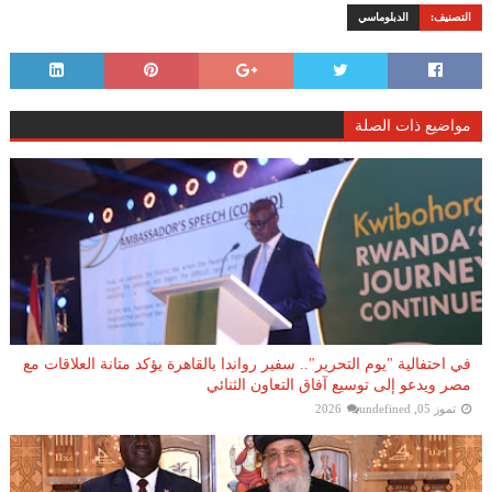
التصنيف:
الدبلوماسي
مواضيع ذات الصلة
في احتفالية "يوم التحرير".. سفير رواندا بالقاهرة يؤكد متانة العلاقات مع
مصر ويدعو إلى توسيع آفاق التعاون الثنائي
تموز 05, 2026
undefined