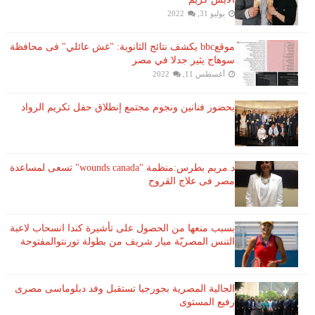
يوليو 31, 2022
موقعbbc يكشف نتائج الثانوية: "غش عائلي" فى محافظة
سوهاج يثير جدلا في مصر
أغسطس 11, 2022
بحضور فنانين ونجوم مجتمع إنطلاق حفل تكريم الرواد
د.مريم بطرس:منظمة "wounds canada" تسعى لمساعدة
مصر فى علاج القروح
بسبب منعها من الحصول على تأشيرة كندا انسحاب لاعبة ​
التنس​ المصريّة ​ميار شريف​ من بطولة ​تورنتو​المفتوحة
الجالية المصرية بجورجيا تستقبل وفد دبلوماسى مصرى
رفيع المستوى