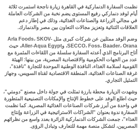
نظمت السفارة الدنماركية في القاهرة زيارة ناجحة استمرت ثلاثة
أيام لوفد دنماركي رفيع المستوى يضم نخبة من الشركات العاملة
في مجالي الزراعة والصناعات الغذائية، وذلك في إطار دعم
العلاقات الثنائية وتعزيز مجالات التعاون بين مصر والدنمارك.
وضم الوفد ممثلين عن شركات كبرى مثل Arla Foods، SKOV-
SECCO، Foss، Baader، Orana، وAller-Aqua Egypt، حيث
أتاح البرنامج الذي أعدته السفارة سلسلة من اللقاءات المثمرة مع
عدد من الجهات الحكومية والاقتصادية المصرية، من بينها: الهيئة
القومية لسلامة الغذاء، النافذة الوطنية الموحدة للتجارة "نافذة"،
غرفة الصناعات الغذائية، المنطقة الاقتصادية لقناة السويس، وجهاز
التمثيل التجاري.
وشهدت الزيارة محطة بارزة تمثلت في جولة داخل مصنع "دومتي"،
حيث اطلع الوفد على خطوط الإنتاج والإمكانات التصنيعية المتطورة
في واحدة من أبرز شركات الصناعات الغذائية المصرية. كما نظمت
السفارة ندوة بعنوان "الشراكات الاستراتيجية في الزراعة وإنتاج
الغذاء"، جمعت الشركات الدنماركية الزائرة بعدد واسع من نظرائهم
المصريين، لتشكل منصة مهمة للتعارف وتبادل الرؤى.