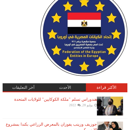
الأكثر قراءة
الأحدث
آخر التعليقات
هندوراس تسلم "ملكة الكوكايين" للولايات المتحدة
يوليو 28, 2022
جوزيف وزينب يفوزان بالمعرض الزراعي بكندا بمشروع
الايس كريم