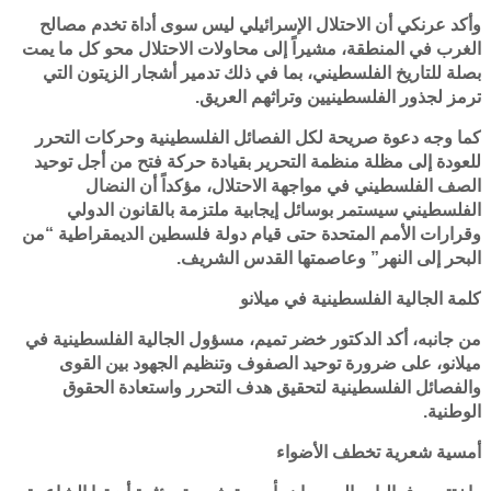
وأكد عرنكي أن الاحتلال الإسرائيلي ليس سوى أداة تخدم مصالح
الغرب في المنطقة، مشيراً إلى محاولات الاحتلال محو كل ما يمت
بصلة للتاريخ الفلسطيني، بما في ذلك تدمير أشجار الزيتون التي
ترمز لجذور الفلسطينيين وتراثهم العريق.
كما وجه دعوة صريحة لكل الفصائل الفلسطينية وحركات التحرر
للعودة إلى مظلة منظمة التحرير بقيادة حركة فتح من أجل توحيد
الصف الفلسطيني في مواجهة الاحتلال، مؤكداً أن النضال
الفلسطيني سيستمر بوسائل إيجابية ملتزمة بالقانون الدولي
وقرارات الأمم المتحدة حتى قيام دولة فلسطين الديمقراطية “من
البحر إلى النهر” وعاصمتها القدس الشريف.
كلمة الجالية الفلسطينية في ميلانو
من جانبه، أكد الدكتور خضر تميم، مسؤول الجالية الفلسطينية في
ميلانو، على ضرورة توحيد الصفوف وتنظيم الجهود بين القوى
والفصائل الفلسطينية لتحقيق هدف التحرر واستعادة الحقوق
الوطنية.
أمسية شعرية تخطف الأضواء