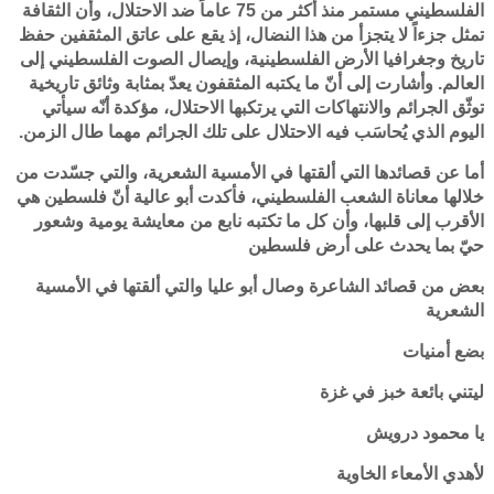
الفلسطيني مستمر منذ أكثر من 75 عاماً ضد الاحتلال، وأن الثقافة
تمثل جزءاً لا يتجزأ من هذا النضال، إذ يقع على عاتق المثقفين حفظ
تاريخ وجغرافيا الأرض الفلسطينية، وإيصال الصوت الفلسطيني إلى
العالم. وأشارت إلى أنّ ما يكتبه المثقفون يعدّ بمثابة وثائق تاريخية
توثّق الجرائم والانتهاكات التي يرتكبها الاحتلال، مؤكدة أنّه سيأتي
اليوم الذي يُحاسَب فيه الاحتلال على تلك الجرائم مهما طال الزمن.
أما عن قصائدها التي ألقتها في الأمسية الشعرية، والتي جسّدت من
خلالها معاناة الشعب الفلسطيني، فأكدت أبو عالية أنّ فلسطين هي
الأقرب إلى قلبها، وأن كل ما تكتبه نابع من معايشة يومية وشعور
حيّ بما يحدث على أرض فلسطين
بعض من قصائد الشاعرة وصال أبو عليا والتي ألقتها في الأمسية
الشعرية
بضع أمنيات
ليتني بائعة خبز في غزة
يا محمود درويش
لأهدي الأمعاء الخاوية