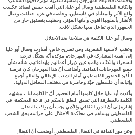
واختتمت فعاليات المهرجان بأمسية شعرية مؤثرة أحيتها الشاعرة
والكاتبة الفلسطينية وصال أبو عليا، التي ألقت خمس قصائد عكست
واقع الألم والمعاناة في فلسطين، وخاصة في غزة. خطفت وصال
الأنظار بأسلوبها القوي وأدائها المؤثر، وحظيت بتصفيق حار من
الجمهور الذي تفاعل معها بشكل لافت.
وصال أبو عليا: الكلمة هي سلاحنا ضد الاحتلال
وعقب الأمسية الشعرية، وفي تصريح خاص، أشارت وصال أبو عليا
إلى أهمية المشاركة في المهرجان، مؤكدة أنّه يشكّل فرصة
للشعراء والكتّاب والمبدعين لإبراز أعمالهم وإبداعاتهم، شأنه شأن
جميع المهرجانات الثقافية. وأضافت أنّ هذا المهرجان كان فرصة
لتأكيد الحضور الفلسطيني أمام الشعب الإيطالي والعالم أجمع،
وإثبات أن فلسطين حيّة وحاضرة في مختلف المحافل الدولية.
وأكدت أبو عليا خلال كلمتها أمام الحضور أنّ “الكلمة لنا”، مشبّهة
الكلمة بالمطرقة التي تسبق النطق بالحكم في قاعة المحكمة، في
إشارة إلى أنّ الدور الثقافي والأدبي يجب أن يواكب النضال
الفلسطيني ويساهم في محاكمة الاحتلال على جرائمه بحق الشعب
الفلسطيني.
وعن دور الثقافة في النضال الفلسطيني، أوضحت أنّ النضال