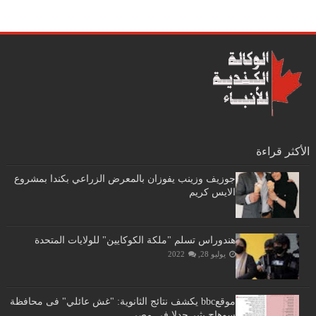
الأكثر قراءة
جوزيف وزينب يفوزان بالمعرض الزراعي بكندا بمشروع
الايس كريم
هندوراس تسلم "ملكة الكوكايين" للولايات المتحدة
يوليو 28, 2022
موقعbbc يكشف نتائج الثانوية: "غش عائلي" فى محافظة
سوهاج يثير جدلا في مصر