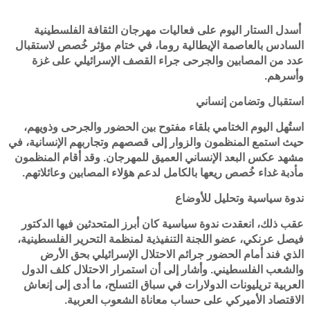
أسدل الستار اليوم على فعاليات مهرجان الثقافة الفلسطينية
السادس بالعاصمة الإيطالية روما، في ختام مؤثر خُصص لاستقبال
عدد من المصابين والجرحى جراء القصف الإسرائيلي على غزة
وأسرهم.
استقبال وتضامن إنساني
استُهل اليوم الختامي بلقاء مفتوح بين الحضور والجرحى وذويهم،
حيث استمع المنظمون والزوار إلى قصصهم وتجاربهم الإنسانية، في
مشهد عكس البعد الإنساني العميق للمهرجان. وقد أقام المنظمون
مأدبة غداء خُصص ريعها بالكامل لدعم هؤلاء المصابين وعائلاتهم.
ندوة سياسية وتحليل للأوضاع
عقب ذلك، انعقدت ندوة سياسية كان أبرز المتحدثين فيها الدكتور
فيصل عرنكي، عضو اللجنة التنفيذية لمنظمة التحرير الفلسطينية،
الذي فند أمام الحضور جرائم الاحتلال الإسرائيلي بحق الأرض
والشعب الفلسطيني. وأشار إلى أن استمرار الاحتلال كلف الدول
العربية تريليونات الدولارات في سباق التسلح، ما أدى إلى إنعاش
الاقتصاد الأميركي على حساب معاناة الشعوب العربية.