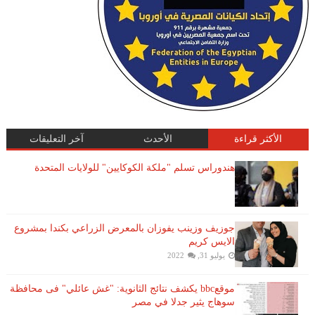
الأكثر قراءة
الأحدث
آخر التعليقات
هندوراس تسلم "ملكة الكوكايين" للولايات المتحدة
جوزيف وزينب يفوزان بالمعرض الزراعي بكندا بمشروع
الايس كريم
يوليو 31, 2022
موقعbbc يكشف نتائج الثانوية: "غش عائلي" فى محافظة
سوهاج يثير جدلا في مصر