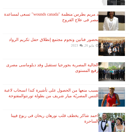
د.مريم بطرس:منظمة "wounds canada" تسعى لمساعدة
مصر فى علاج القروح
بحضور فنانين ونجوم مجتمع إنطلاق حفل تكريم الرواد
مايو 26, 2023
الجالية المصرية بجورجيا تستقبل وفد دبلوماسى مصرى
رفيع المستوى
بسبب منعها من الحصول على تأشيرة كندا انسحاب لاعبة ​
التنس​ المصريّة ​ميار شريف​ من بطولة ​تورنتو​المفتوحة
احمد شاكر يخطف قلب نورهان ريحان فى ربوع فيينا
الساحرة