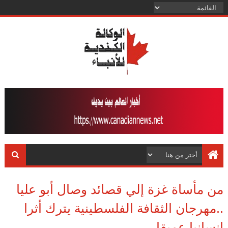
من مأساة غزة إلي قصائد وصال أبو عليا
..مهرجان الثقافة الفلسطينية يترك أثرا
إنسانيا عميقا