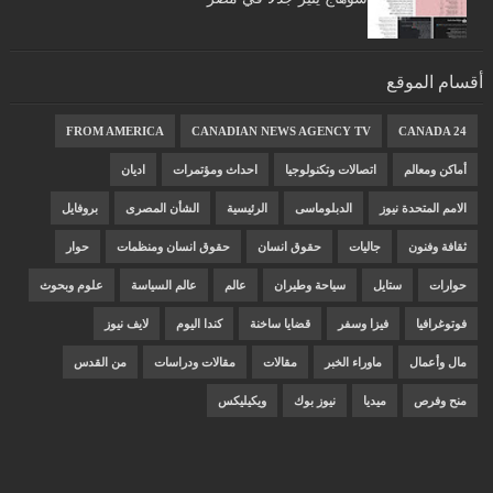
أقسام الموقع
FROM AMERICA
CANADIAN NEWS AGENCY TV
CANADA 24
أماكن ومعالم
اتصالات وتكنولوجيا
احداث ومؤتمرات
اديان
الامم المتحدة نيوز
الدبلوماسى
الرئيسية
الشأن المصرى
بروفايل
ثقافة وفنون
جاليات
حقوق انسان
حقوق انسان ومنظمات
حوار
حوارات
ستايل
سياحة وطيران
عالم
عالم السياسة
علوم وبحوث
فوتوغرافيا
فيزا وسفر
قضايا ساخنة
كندا اليوم
لايف نيوز
مال وأعمال
ماوراء الخبر
مقالات
مقالات ودراسات
من القدس
منح وفرص
ميديا
نيوز بوك
ويكيليكس