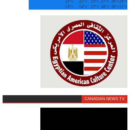
21°
+
22°
+
23°
+
27°
+
28°
+
29°
+
13°
+
14°
+
17°
+
18°
+
20°
+
21°
+
CANADIAN NEWS TV