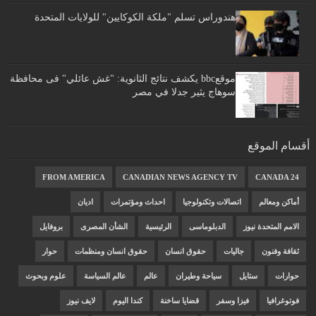
هندوراس تسلم "ملكة الكوكايين" للولايات المتحدة
موقعbbc يكشف نتائج الثانوية: "غش عائلي" فى محافظة
سوهاج يثير جدلا في مصر
أقسام الموقع
FROM AMERICA
CANADIAN NEWS AGENCY TV
CANADA 24
أماكن ومعالم
اتصالات وتكنولوجيا
احداث ومؤتمرات
اديان
الامم المتحدة نيوز
الدبلوماسى
الرئيسية
الشأن المصرى
بروفايل
ثقافة وفنون
جاليات
حقوق انسان
حقوق انسان ومنظمات
حوار
حوارات
ستايل
سياحة وطيران
عالم
عالم السياسة
علوم وبحوث
فوتوغرافيا
فيزا وسفر
قضايا ساخنة
كندا اليوم
لايف نيوز