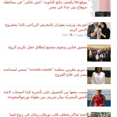
موقعbbc يكشف نتائج الثانوية: "غش عائلي" فى محافظة
سوهاج يثير جدلا في مصر
جوزيف وزينب يفوزان بالمعرض الزراعي بكندا بمشروع
الايس كريم
يوليو 31, 2022
بحضور فنانين ونجوم مجتمع إنطلاق حفل تكريم الرواد
د.مريم بطرس:منظمة "wounds canada" تسعى لمساعدة
مصر فى علاج القروح
بسبب منعها من الحصول على تأشيرة كندا انسحاب لاعبة ​
التنس​ المصريّة ​ميار شريف​ من بطولة ​تورنتو​المفتوحة
احمد شاكر يخطف قلب نورهان ريحان فى ربوع فيينا