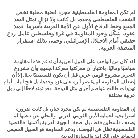
لم تكن المقاومة الفلسطينية مجرد قضية محلية تخص
الشعب الفلسطيني وحده، بل كانت ولا تزال تمثل السد
المنيع وخط الدفاع الأول عن الأمة العربية بأسرها. فمنذ
عقود، شكّل وجود المقاومة في غزة وفلسطين عامل ردع
حقيقي أمام الاحتلال الإسرائيلي، وحمى بذلك استقرار
المنطقة العربية.
لقد كان من الواجب على الدول العربية أن تدعم هذه المقاومة
سياسيًا وماليًا، باعتبار أن معركتها معركة الجميع، وأن مشروع
التحرير مشروع قومي عربي قبل أن يكون فلسطينيًا بحتًا. إلا أن
إضعاف المقاومة لم يقتصر أثره على غزة وحدها، بل فتح الباب أمام
تهديدات طالت عواصم أخرى مثل الدوحة، وقد تمتد لاحقًا إلى دول
عربية مختلفة.
إن المقاومة الفلسطينية لم تكن مجرد خيار، بل كانت ضرورة
استراتيجية لحماية الأمن القومي العربي. والتخلي عن دعمها لم
يضعف فلسطين فقط، بل أضعف الجبهة العربية بأكملها. فالقضية
الفلسطينية تظل هي البوصلة، ودعم المقاومة هو السبيل الحقيقي
للحفاظ على الكرامة والسيادة العربية