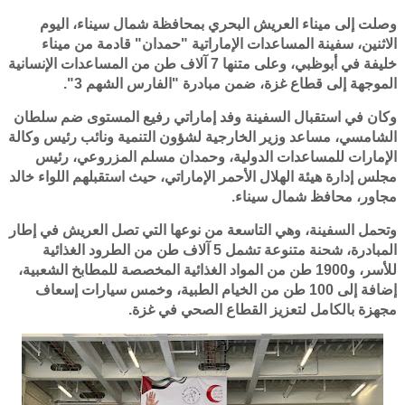
وصلت إلى ميناء العريش البحري بمحافظة شمال سيناء، اليوم
الاثنين، سفينة المساعدات الإماراتية "حمدان" قادمة من ميناء
خليفة في أبوظبي، وعلى متنها 7 آلاف طن من المساعدات الإنسانية
الموجهة إلى قطاع غزة، ضمن مبادرة "الفارس الشهم 3".
وكان في استقبال السفينة وفد إماراتي رفيع المستوى ضم سلطان
الشامسي، مساعد وزير الخارجية لشؤون التنمية ونائب رئيس وكالة
الإمارات للمساعدات الدولية، وحمدان مسلم المزروعي، رئيس
مجلس إدارة هيئة الهلال الأحمر الإماراتي، حيث استقبلهم اللواء خالد
مجاور، محافظ شمال سيناء.
وتحمل السفينة، وهي التاسعة من نوعها التي تصل العريش في إطار
المبادرة، شحنة متنوعة تشمل 5 آلاف طن من الطرود الغذائية
للأسر، و1900 طن من المواد الغذائية المخصصة للمطابخ الشعبية،
إضافة إلى 100 طن من الخيام الطبية، وخمس سيارات إسعاف
مجهزة بالكامل لتعزيز القطاع الصحي في غزة.