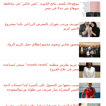
موقعbbc يكشف نتائج الثانوية: "غش عائلي" فى محافظة
سوهاج يثير جدلا في مصر
جوزيف وزينب يفوزان بالمعرض الزراعي بكندا بمشروع
الايس كريم
بحضور فنانين ونجوم مجتمع إنطلاق حفل تكريم الرواد
د.مريم بطرس:منظمة "wounds canada" تسعى لمساعدة
مصر فى علاج القروح
بسبب منعها من الحصول على تأشيرة كندا انسحاب لاعبة ​
التنس​ المصريّة ​ميار شريف​ من بطولة ​تورنتو​المفتوحة
الجالية المصرية بجورجيا تستقبل وفد دبلوماسى مصرى