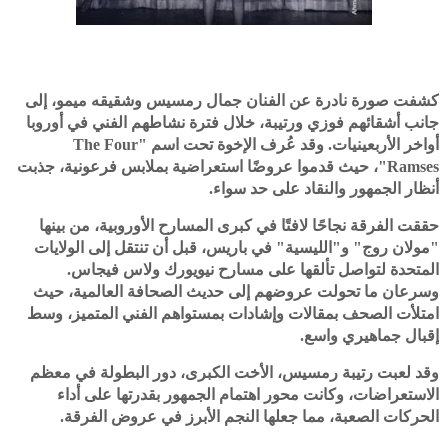
كشفت صورة نادرة عن الفنان جمال رمسيس وشقيقه ميمو، إلى
جانب أشقائهم فوزي ورتيبة، خلال فترة نشاطهم الفني في أوروبا
أواخر الأربعينيات. وقد عُرف الإخوة تحت اسم "The Four
Ramses"، حيث قدموا عروضًا استعراضية بملابس فرعونية، جذبت
أنظار الجمهور والنقاد على حد سواء.
حققت الفرقة نجاحًا لافتًا في كبرى المسارح الأوروبية، من بينها
"مولان روج" و"الليسية" في باريس، قبل أن تنتقل إلى الولايات
المتحدة لتواصل تألقها على مسارح نيويورك ولاس فيجاس.
وسرعان ما تحولت عروضهم إلى حديث الصحافة العالمية، حيث
امتلأت الصحف بمقالات وإشادات بمستواهم الفني المتميز، وسط
إقبال جماهيري واسع.
وقد لعبت رتيبة رمسيس، الأخت الكبرى، دور البطولة في معظم
الاستعراضات، وكانت محور اهتمام الجمهور بقدرتها على أداء
الحركات الصعبة، مما جعلها النجم الأبرز في عروض الفرقة.