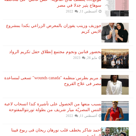
سوهاج يثير جدلا في مصر
أغسطس 11, 2022
جوزيف وزينب يفوزان بالمعرض الزراعي بكندا بمشروع
الايس كريم
بحضور فنانين ونجوم مجتمع إنطلاق حفل تكريم الرواد
مايو 26, 2023
د.مريم بطرس:منظمة "wounds canada" تسعى لمساعدة
مصر فى علاج القروح
بسبب منعها من الحصول على تأشيرة كندا انسحاب لاعبة ​
التنس​ المصريّة ​ميار شريف​ من بطولة ​تورنتو​المفتوحة
أغسطس 11, 2022
احمد شاكر يخطف قلب نورهان ريحان فى ربوع فيينا
الساحرة