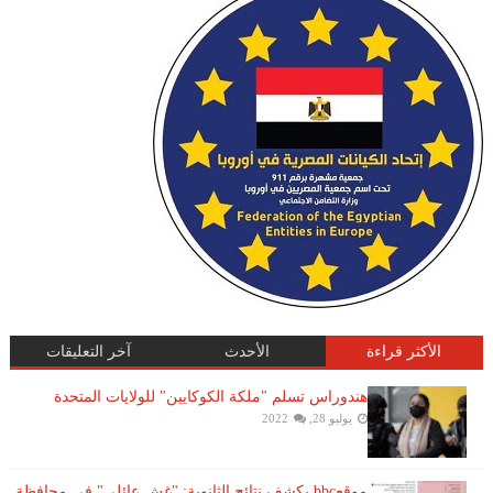
الأكثر قراءة
الأحدث
آخر التعليقات
هندوراس تسلم "ملكة الكوكايين" للولايات المتحدة
يوليو 28, 2022
موقعbbc يكشف نتائج الثانوية: "غش عائلي" فى محافظة