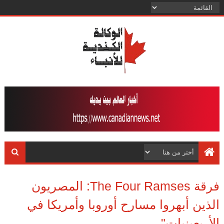
فرقة The Four Ramses: المصريون
الذين أبهروا مسارح أوروبا وأمريكا في
الأربعينيات"