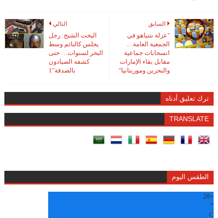
السابق
التالي
"عزلة نتنياهو في
اليخت الشبح: رجل
الجمعية العامة…
يجلس كالنائم وسط
انسحابات جماعية
البحر لسنوات… حتى
مقابل بقاء الإمارات
كشفه الصيادون
والبحرين وموريتانيا"
بالصدفة"1
ترك تعليق أدناه
TRANSLATE
الطقس اليوم
28
+
°
C