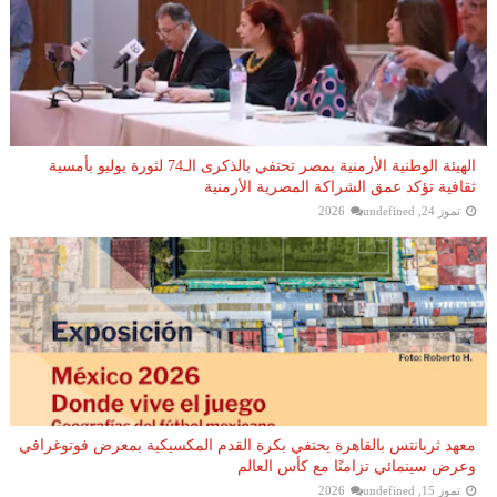
الهيئة الوطنية الأرمنية بمصر تحتفي بالذكرى الـ74 لثورة يوليو بأمسية
ثقافية تؤكد عمق الشراكة المصرية الأرمنية
تموز 24, 2026
undefined
معهد ثربانتس بالقاهرة يحتفي بكرة القدم المكسيكية بمعرض فوتوغرافي
وعرض سينمائي تزامنًا مع كأس العالم
تموز 15, 2026
undefined