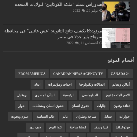
هندوراس تسلم "ملكة الكوكايين" للولايات المتحدة
يوليو 28, 2022
موقعbbc يكشف نتائج الثانوية: "غش عائلي" فى محافظة
سوهاج يثير جدلا في مصر
أغسطس 11, 2022
أقسام الموقع
FROM AMERICA
CANADIAN NEWS AGENCY TV
CANADA 24
أماكن ومعالم
اتصالات وتكنولوجيا
احداث ومؤتمرات
اديان
الامم المتحدة نيوز
الدبلوماسى
الرئيسية
الشأن المصرى
بروفايل
ثقافة وفنون
جاليات
حقوق انسان
حقوق انسان ومنظمات
حوار
حوارات
ستايل
سياحة وطيران
عالم
عالم السياسة
علوم وبحوث
فوتوغرافيا
فيزا وسفر
قضايا ساخنة
كندا اليوم
لايف نيوز