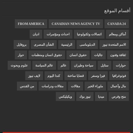
أقسام الموقع
FROM AMERICA
CANADIAN NEWS AGENCY TV
CANADA 24
أماكن ومعالم
اتصالات وتكنولوجيا
احداث ومؤتمرات
اديان
الامم المتحدة نيوز
الدبلوماسى
الرئيسية
الشأن المصرى
بروفايل
ثقافة وفنون
جاليات
حقوق انسان
حقوق انسان ومنظمات
حوار
حوارات
ستايل
سياحة وطيران
عالم
عالم السياسة
علوم وبحوث
فوتوغرافيا
فيزا وسفر
قضايا ساخنة
كندا اليوم
لايف نيوز
مال وأعمال
ماوراء الخبر
مقالات
مقالات ودراسات
من القدس
منح وفرص
ميديا
نيوز بوك
ويكيليكس