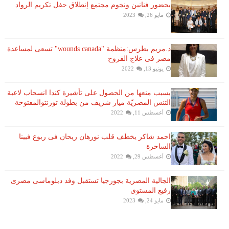
بحضور فنانين ونجوم مجتمع إنطلاق حفل تكريم الرواد
مايو 26, 2023
د.مريم بطرس:منظمة "wounds canada" تسعى لمساعدة
مصر فى علاج القروح
يونيو 13, 2022
بسبب منعها من الحصول على تأشيرة كندا انسحاب لاعبة ​
التنس​ المصريّة ​ميار شريف​ من بطولة ​تورنتو​المفتوحة
أغسطس 11, 2022
احمد شاكر يخطف قلب نورهان ريحان فى ربوع فيينا
الساحرة
أغسطس 29, 2022
الجالية المصرية بجورجيا تستقبل وفد دبلوماسى مصرى
رفيع المستوى
مايو 24, 2023