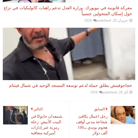
معركة قانونية في نيويورك: وزارة العدل تدعم راهبات كاثوليكيات في نزاع
حول إسكان المتحولين جنسياً
حزيران 20, 2026
undefined
حجاجوفيتش يطلق حملة لدعم توسعة المسجد الوحيد في شمال فيتنام
أيار 28, 2026
undefined
السابق
التالي
رجل اعمال يكافئ
. شمعدان حانوكا في
شجاعة مدني أوقف
البيت الأبيض: رحلة
هجوم بوندي بـ100
رمزية عبر إدارات
ألف دولار
أميركية متعاقبة