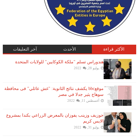
الأكثر قراءة
الأحدث
آخر التعليقات
هندوراس تسلم "ملكة الكوكايين" للولايات المتحدة
يوليو 28, 2022
موقعbbc يكشف نتائج الثانوية: "غش عائلي" فى محافظة
سوهاج يثير جدلا في مصر
أغسطس 11, 2022
جوزيف وزينب يفوزان بالمعرض الزراعي بكندا بمشروع
الايس كريم
يوليو 31, 2022