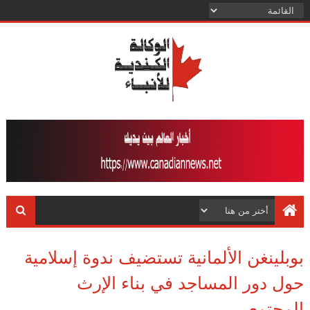
بوبلينغن الألمانية تستضيف ندوة إسلامية
حول دور المساجد في بناء الإرث
المجتمعي