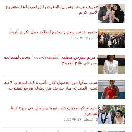
جوزيف وزينب يفوزان بالمعرض الزراعي بكندا بمشروع
الايس كريم
بحضور فنانين ونجوم مجتمع إنطلاق حفل تكريم الرواد
مايو 26, 2023
د.مريم بطرس:منظمة "wounds canada" تسعى لمساعدة
مصر فى علاج القروح
بسبب منعها من الحصول على تأشيرة كندا انسحاب لاعبة ​
التنس​ المصريّة ​ميار شريف​ من بطولة ​تورنتو​المفتوحة
احمد شاكر يخطف قلب نورهان ريحان فى ربوع فيينا
الساحرة
أغسطس 29, 2022