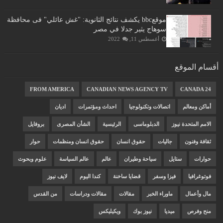
موقعbbc يكشف نتائج الثانوية: "غش عائلي" فى محافظة
سوهاج يثير جدلا في مصر
أغسطس 11, 2022
أقسام الموقع
FROM AMERICA
CANADIAN NEWS AGENCY TV
CANADA 24
أماكن ومعالم
اتصالات وتكنولوجيا
احداث ومؤتمرات
اديان
الامم المتحدة نيوز
الدبلوماسى
الرئيسية
الشأن المصرى
بروفايل
ثقافة وفنون
جاليات
حقوق انسان
حقوق انسان ومنظمات
حوار
حوارات
ستايل
سياحة وطيران
عالم
عالم السياسة
علوم وبحوث
فوتوغرافيا
فيزا وسفر
قضايا ساخنة
كندا اليوم
لايف نيوز
مال وأعمال
ماوراء الخبر
مقالات
مقالات ودراسات
من القدس
منح وفرص
ميديا
نيوز بوك
ويكيليكس