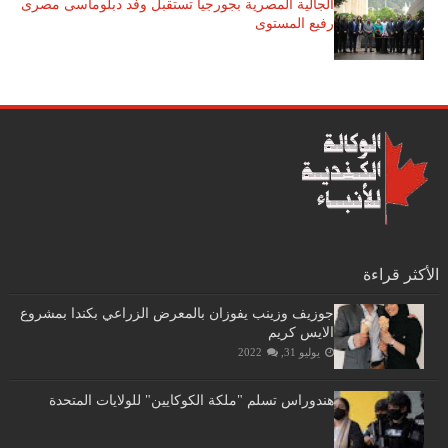
الجالية المصرية بجورجيا تستقبل وفد دبلوماسى مصرى
رفيع المستوى
الأكثر قراءة
جوزيف وزينب يفوزان بالمعرض الزراعي بكندا بمشروع
الايس كريم
يوليو 31, 2022
هندوراس تسلم "ملكة الكوكايين" للولايات المتحدة