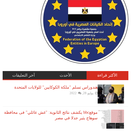
الأكثر قراءة
الأحدث
آخر التعليقات
هندوراس تسلم "ملكة الكوكايين" للولايات المتحدة
يوليو 28, 2022
موقعbbc يكشف نتائج الثانوية: "غش عائلي" فى محافظة
سوهاج يثير جدلا في مصر