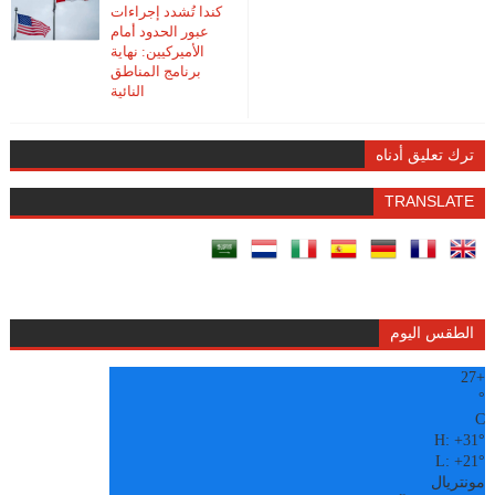
كندا تُشدد إجراءات
عبور الحدود أمام
الأميركيين: نهاية
برنامج المناطق
النائية
ترك تعليق أدناه
TRANSLATE
الطقس اليوم
27
+
°
C
H:
+
31°
L:
+
21°
مونتريال