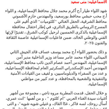
الاسماعيليه: منى سعيد
شهد اللواء طيار أ.ح أكرم محمد جلال محافظ الإسماعيلية، و اللواء
أ.ح محب حبشي محافظ بورسعيد، والمهندس حازم الأشموني
محافظ الشرقية، الحفل الغنائي "كلثوميات" الذي أقيم على
المسرح الروماني بالطريق الدائري، في إطار احتفال محافظة
الإسماعيلية بالذكرى الخمسين لرحيل كوكب الشرق ، تقديرًا لإرثها
الفني والوطني الخالد، ضمن فاعليات الإسماعيلية عاصمة الثقافة
والفنون ٢٠٢٥.
و ذلك بحضور اللواء أ.ح محمد يوسف عساف قائد الجيش الثاني
الميداني، اللواء محمد عامر مساعد وزير الداخلية مدير أمن
الإسماعيلية، المهندس أحمد عصام الدين نائب محافظ الإسماعيلية،
المهندس أحمد الإسكندراني السكرتير العام لمحافظة الإسماعيلية،
و عدد من السفراء والدبلوماسيين، و لفيف من القيادات الأمنية
والتنفيذية والشعبية بالمحافظة، و عدد كبير من مواطني
الإسماعيلية.
و خلال الحفل، قدمت المطربة مروه ناجي ، مجموعة من أشهر
أغنيات سيدة الغناء العربي "ام كلثوم " ، و من أهمها "انت عمري،
أسأل روحك، لسه فاكر ، غدًا القاك، و غنيلي شويه شويه"، و التى