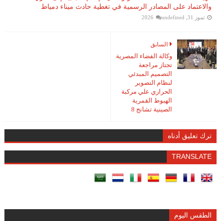
والاعتماد على المصادر الرسمية في تغطية حادث ميناء دمياط
تموز 31, 2026
undefined
السابق
وكالة الفضاء المصرية
تجتاز مراجعة
التصميم المبدئي
لنظام التصوير
الحراري علي مركبة
الهبوط القمرية
الصينية تشانج 8
ترك تعليق أدناه
TRANSLATE
الطقس اليوم