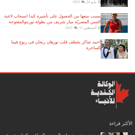
مايو 24, 2023
بسبب منعها من الحصول على تأشيرة كندا انسحاب لاعبة ​
التنس​ المصريّة ​ميار شريف​ من بطولة ​تورنتو​المفتوحة
أغسطس 11, 2022
احمد شاكر يخطف قلب نورهان ريحان فى ربوع فيينا
الساحرة
الأكثر قراءة