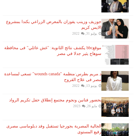
جوزيف وزينب يفوزان بالمعرض الزراعي بكندا بمشروع
الايس كريم
يوليو 31, 2022
موقعbbc يكشف نتائج الثانوية: "غش عائلي" فى محافظة
سوهاج يثير جدلا في مصر
د.مريم بطرس:منظمة "wounds canada" تسعى لمساعدة
مصر فى علاج القروح
يونيو 13, 2022
بحضور فنانين ونجوم مجتمع إنطلاق حفل تكريم الرواد
مايو 26, 2023
الجالية المصرية بجورجيا تستقبل وفد دبلوماسى مصرى
رفيع المستوى