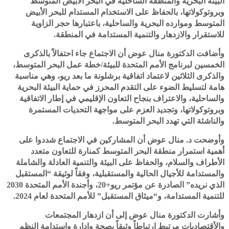
البيئة البحرية والمنطقة الساحلية في البحر الأبيض المتوسط
وبروتوكولاتها، بالحفاظ على الاستخدام المستدام للبحر الأبيض
المتوسط وموارده البحرية والساحلية، باعتبارها حجر الزاوية
للاستقرار والازدهار والتنمية المستدامة في المنطقة.
وأضافت الدكتورة منال عوض أن الاجتماع جاء احتفالاً بالذكرى
الخمسين لبرنامج الأمم المتحدة للبيئة/خطة عمل البحر المتوسط،
والذكرى الثلاثين لاعتماد اتفاقية برشلونة ما بعد ريو، وهي مناسبة
هامة لتسليط الضوء على التقدم المحرز في حماية البيئة البحرية
والساحلية، والاعتراف بنجاح التعاون الإقليمي في إطار الاتفاقية
وبروتوكولاتها، وتجديد العزم على مواجهة التحديات المستمرة
والناشئة التي تهدد البحر المتوسط.
وأوضحت د. منال عوض أن المشاركين في الاجتماع شددوا على
أهمية استمرار منطقة البحر المتوسط كمنارة للتعاون متعدد
الأطراف والسلام، والحفاظ على البيئة والتنمية العادلة والشاملة
والمستدامة للأجيال الحالية والمستقبلية، وفقاً لوثيقة “المستقبل
الذي نريده” الصادرة عن مؤتمر ريو+20، وأجندة الأمم المتحدة 2030
للتنمية المستدامة، و“ميثاق المستقبل” للأمم المتحدة لعام 2024.
وأشارت الدكتورة منال عوض إلى أن ازدهار المجتمعات
والأقتصاديات مرتبط ارتباطاً وثيقاً بصحة وإدارة واستدامة النظم