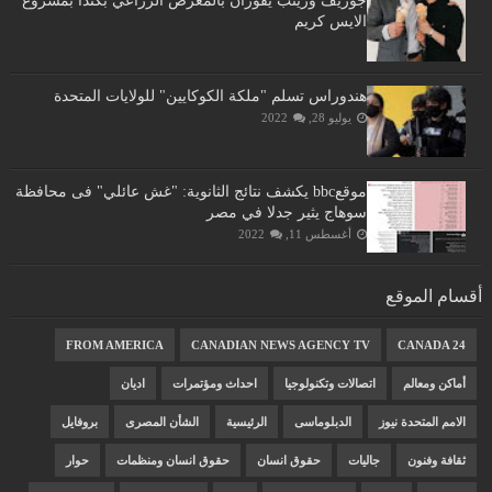
جوزيف وزينب يفوزان بالمعرض الزراعي بكندا بمشروع
الايس كريم
هندوراس تسلم "ملكة الكوكايين" للولايات المتحدة
يوليو 28, 2022
موقعbbc يكشف نتائج الثانوية: "غش عائلي" فى محافظة
سوهاج يثير جدلا في مصر
أغسطس 11, 2022
أقسام الموقع
FROM AMERICA
CANADIAN NEWS AGENCY TV
CANADA 24
أماكن ومعالم
اتصالات وتكنولوجيا
احداث ومؤتمرات
اديان
الامم المتحدة نيوز
الدبلوماسى
الرئيسية
الشأن المصرى
بروفايل
ثقافة وفنون
جاليات
حقوق انسان
حقوق انسان ومنظمات
حوار