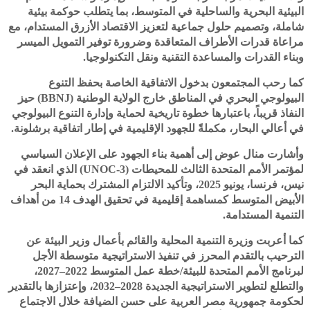
البيئية البحرية والساحلية في المتوسط، بما يتطلب حوكمة بيئية
شاملة، وتصميم حلول جماعية لتعزيز الاقتصاد الأزرق المستدام، مع
مراعاة قدرات الأطراف المتعاقدة وضرورة توفير التمويل الميسر
وبناء القدرات والمساعدة التقنية ونقل التكنولوجيا.
كما رحب المجتمعون بدخول الاتفاقية الخاصة بحفظ التنوع
البيولوجي البحري في المناطق خارج الولاية الوطنية (BBNJ) حيز
النفاذ قريباً، باعتبارها خطوة تاريخية لحماية وإدارة التنوع البيولوجي
في أعالي البحار، مكملةً للجهود الإقليمية في إطار اتفاقية برشلونة.
وأشارت منال عوض إلى أهمية بناء الجهود على الإعلان السياسي
لمؤتمر الأمم المتحدة الثالث للمحيطات (UNOC-3) الذي انعقد في
نيس، فرنسا، يونيو 2025، وتأكيد الالتزام المشترك بحماية البحر
الأبيض المتوسط كمساهمة إقليمية في تحقيق الهدف 14 من أهداف
التنمية المستدامة.
كما أعربت وزيرة التنمية المحلية والقائم بأعمال وزير البيئة عن
الترحيب بالتقدم المحرز في تنفيذ الاستراتيجية متوسطة الأجل
لبرنامج الأمم المتحدة للبيئة/خطة عمل المتوسط 2022–2027،
والتطلع لتطوير الاستراتيجية الجديدة 2028–2032، وإعتزازها بالتقدير
لحكومة جمهورية مصر العربية على حسن الضيافة خلال الاجتماع