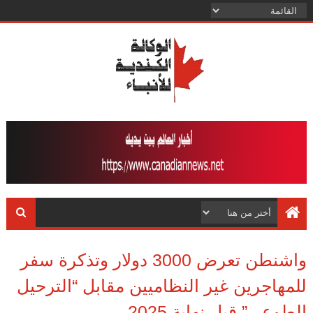
واشنطن تعرض 3000 دولار وتذكرة سفر
للمهاجرين غير النظاميين مقابل “الترحيل
الطوعي” قبل نهاية 2025