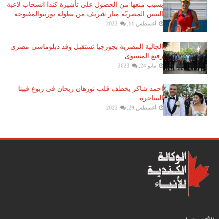
بسبب منعها من الحصول على تأشيرة كندا انسحاب لاعبة ​
التنس​ المصريّة ​ميار شريف​ من بطولة ​تورنتو​المفتوحة
أغسطس 11, 2022
الجالية المصرية بجورجيا تستقبل وفد دبلوماسى مصرى
رفيع المستوى
مايو 24, 2023
احمد شاكر يخطف قلب نورهان ريحان فى ربوع فيينا
الساحرة
أغسطس 29, 2022