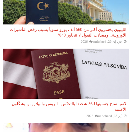
الليبيون يخسرون أكثر من 560 ألف يورو سنوياً بسبب رفض التأشيرات
الأوروبية.. ومعدلات القبول لا تتجاوز 40%
حزيران 20, 2026
undefined
لاتفيا تمنح جنسيتها لـ36 شخصًا بالتجنّس.. الروس والبيلاروس يشكّلون
الأغلبية
أيار 25, 2026
undefined