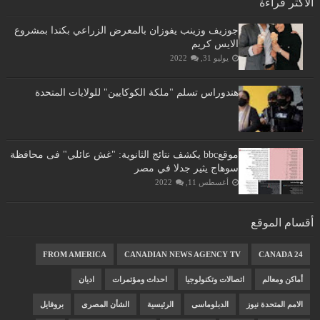
الأكثر قراءة
جوزيف وزينب يفوزان بالمعرض الزراعي بكندا بمشروع
الايس كريم
يوليو 31, 2022
هندوراس تسلم "ملكة الكوكايين" للولايات المتحدة
موقعbbc يكشف نتائج الثانوية: "غش عائلي" فى محافظة
سوهاج يثير جدلا في مصر
أغسطس 11, 2022
أقسام الموقع
FROM AMERICA
CANADIAN NEWS AGENCY TV
CANADA 24
أماكن ومعالم
اتصالات وتكنولوجيا
احداث ومؤتمرات
اديان
الامم المتحدة نيوز
الدبلوماسى
الرئيسية
الشأن المصرى
بروفايل