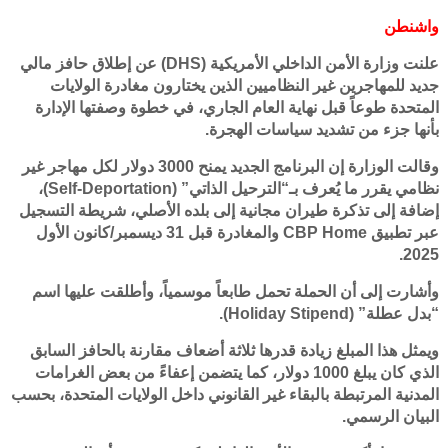
واشنطن
علنت وزارة الأمن الداخلي الأمريكية (DHS) عن إطلاق حافز مالي
جديد للمهاجرين غير النظاميين الذين يختارون مغادرة الولايات
المتحدة طوعاً قبل نهاية العام الجاري، في خطوة وصفتها الإدارة
بأنها جزء من تشديد سياسات الهجرة.
وقالت الوزارة إن البرنامج الجديد يمنح 3000 دولار لكل مهاجر غير
نظامي يقرر ما يُعرف بـ“الترحيل الذاتي” (Self-Deportation)،
إضافة إلى تذكرة طيران مجانية إلى بلده الأصلي، شريطة التسجيل
عبر تطبيق CBP Home والمغادرة قبل 31 ديسمبر/كانون الأول
2025.
وأشارت إلى أن الحملة تحمل طابعاً موسمياً، وأطلقت عليها اسم
“بدل عطلة” (Holiday Stipend).
ويمثل هذا المبلغ زيادة قدرها ثلاثة أضعاف مقارنة بالحافز السابق
الذي كان يبلغ 1000 دولار، كما يتضمن إعفاءً من بعض الغرامات
المدنية المرتبطة بالبقاء غير القانوني داخل الولايات المتحدة، بحسب
البيان الرسمي.