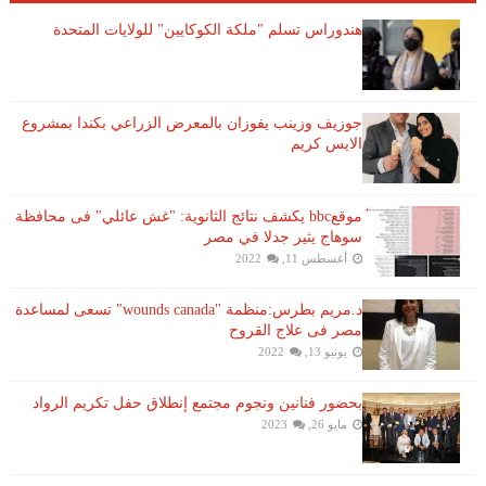
هندوراس تسلم "ملكة الكوكايين" للولايات المتحدة
جوزيف وزينب يفوزان بالمعرض الزراعي بكندا بمشروع
الايس كريم
موقعbbc يكشف نتائج الثانوية: "غش عائلي" فى محافظة
سوهاج يثير جدلا في مصر
أغسطس 11, 2022
د.مريم بطرس:منظمة "wounds canada" تسعى لمساعدة
مصر فى علاج القروح
يونيو 13, 2022
بحضور فنانين ونجوم مجتمع إنطلاق حفل تكريم الرواد
مايو 26, 2023