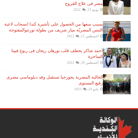
مصر فى علاج القروح
يونيو 13, 2022
بسبب منعها من الحصول على تأشيرة كندا انسحاب لاعبة ​
التنس​ المصريّة ​ميار شريف​ من بطولة ​تورنتو​المفتوحة
أغسطس 11, 2022
احمد شاكر يخطف قلب نورهان ريحان فى ربوع فيينا
الساحرة
أغسطس 29, 2022
الجالية المصرية بجورجيا تستقبل وفد دبلوماسى مصرى
رفيع المستوى
مايو 24, 2023