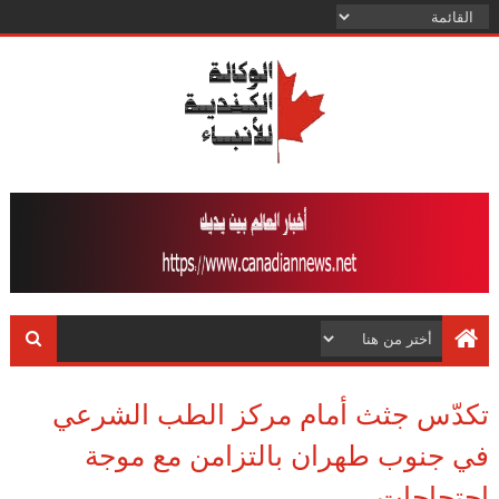
تكدّس جثث أمام مركز الطب الشرعي
في جنوب طهران بالتزامن مع موجة
احتجاجات