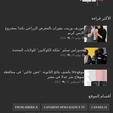
الأكثر قراءة
جوزيف وزينب يفوزان بالمعرض الزراعي بكندا بمشروع
الايس كريم
يوليو 31, 2022
هندوراس تسلم "ملكة الكوكايين" للولايات المتحدة
يوليو 28, 2022
موقعbbc يكشف نتائج الثانوية: "غش عائلي" فى محافظة
سوهاج يثير جدلا في مصر
أغسطس 11, 2022
أقسام الموقع
FROM AMERICA
CANADIAN NEWS AGENCY TV
CANADA 24