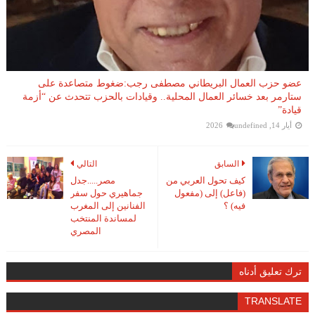
عضو حزب العمال البريطاني مصطفى رجب:ضغوط متصاعدة على
ستارمر بعد خسائر العمال المحلية.. وقيادات بالحزب تتحدث عن “أزمة
قيادة”
أيار 14, 2026
undefined
السابق
التالي
كيف تحول العربي من
مصر.....جدل
(فاعل) إلى (مفعول
جماهيري حول سفر
فيه) ؟
الفنانين إلى المغرب
لمساندة المنتخب
المصري
ترك تعليق أدناه
TRANSLATE