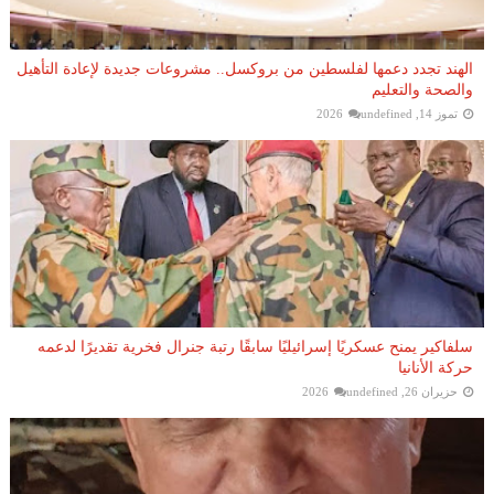
الهند تجدد دعمها لفلسطين من بروكسل.. مشروعات جديدة لإعادة التأهيل
والصحة والتعليم
تموز 14, 2026
undefined
سلفاكير يمنح عسكريًا إسرائيليًا سابقًا رتبة جنرال فخرية تقديرًا لدعمه
حركة الأنانيا
حزيران 26, 2026
undefined