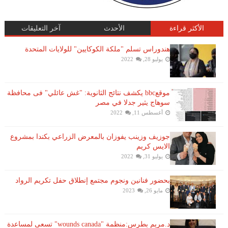
الأكثر قراءة
الأحدث
آخر التعليقات
هندوراس تسلم "ملكة الكوكايين" للولايات المتحدة
يوليو 28, 2022
موقعbbc يكشف نتائج الثانوية: "غش عائلي" فى محافظة
سوهاج يثير جدلا في مصر
أغسطس 11, 2022
جوزيف وزينب يفوزان بالمعرض الزراعي بكندا بمشروع
الايس كريم
يوليو 31, 2022
بحضور فنانين ونجوم مجتمع إنطلاق حفل تكريم الرواد
مايو 26, 2023
د.مريم بطرس:منظمة "wounds canada" تسعى لمساعدة