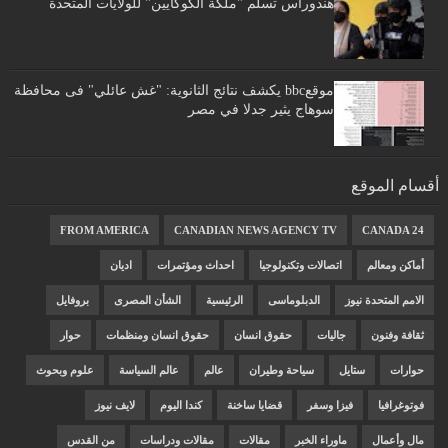
هندوراس تسلم "ملكة الكوكايين" للولايات المتحدة
موقعbbc يكشف نتائج الثانوية: "غش عائلي" فى محافظة
سوهاج يثير جدلا في مصر
أقسام الموقع
FROM AMERICA
CANADIAN NEWS AGENCY TV
CANADA 24
أماكن ومعالم
اتصالات وتكنولوجيا
احداث ومؤتمرات
اديان
الامم المتحدة نيوز
الدبلوماسى
الرئيسية
الشأن المصرى
بروفايل
ثقافة وفنون
جاليات
حقوق انسان
حقوق انسان ومنظمات
حوار
حوارات
ستايل
سياحة وطيران
عالم
عالم السياسة
علوم وبحوث
فوتوغرافيا
فيزا وسفر
قضايا ساخنة
كندا اليوم
لايف نيوز
مال وأعمال
ماوراء الخبر
مقالات
مقالات ودراسات
من القدس