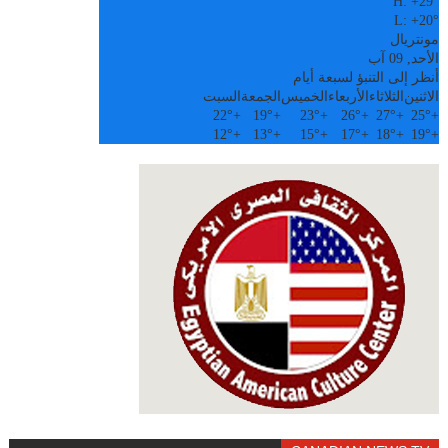
H:
+
29°
L:
+
20°
مونتريال
الأحد, 09 آب
أنظر إلى التنبؤ لسبعة أيام
الاثنين
الثلاثاء
الأربعاء
الخميس
الجمعة
السبت
22°
+
19°
+
23°
+
26°
+
27°
+
25°
+
12°
+
13°
+
15°
+
17°
+
18°
+
19°
+