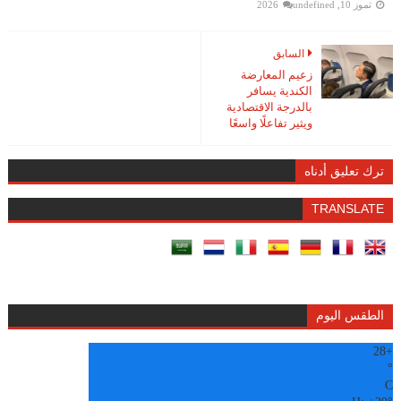
تموز 10, 2026
undefined
السابق
زعيم المعارضة
الكندية يسافر
بالدرجة الاقتصادية
ويثير تفاعلًا واسعًا
ترك تعليق أدناه
TRANSLATE
الطقس اليوم
28
+
°
C