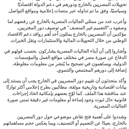
تحويلات المصريين بالخارج ودورهم في دعم الدولة اقتصاديًا
وسياسيًا، وفق ما تم تداوله عبر منصات إعلامية ومواقع التواصل.
وأعرب عدد من ممثلي الجاليات المصرية بالخارج عن رفضهم لما
وصفوه بـ"التعميم غير المنصف" في توصيف دور المغتربين،
مؤكدين أن المصريين بالخارج يمثلون أحد أهم روافد دعم الاقتصاد
الوطني من خلال التحويلات المالية والاستثمارات ونقل الخبرات.
وأشاروا إلى أن أبناء الجاليات المصرية يشاركون بحسب قولهم في
الدفاع عن صورة مصر في مختلف مواقع العمل والمؤسسات
الدولية، ويساهمون في تصحيح ما يُنشر من معلومات مغلوطة،
إضافة إلى دورهم المجتمعي والتنموي.
وأكد متحدثون أن تقييم دور المصريين في الخارج يجب أن يستند إلى
بيانات اقتصادية وتاريخية موثقة، مطالبين بطرح إعلامي أكثر توازنًا
عند مناقشة هذا الملف. كما لوّح بعضهم بإمكانية اتخاذ إجراءات
قانونية حال ثبوت وجود إساءة أو معلومات غير دقيقة تمس صورة
الجاليات المصرية.
وشددوا على أهمية فتح نقاش موضوعي حول دور المصريين
بالخارج، بعيدًا عن التعميم أو التصنيف، وبما يعكس حجم مساهماتهم