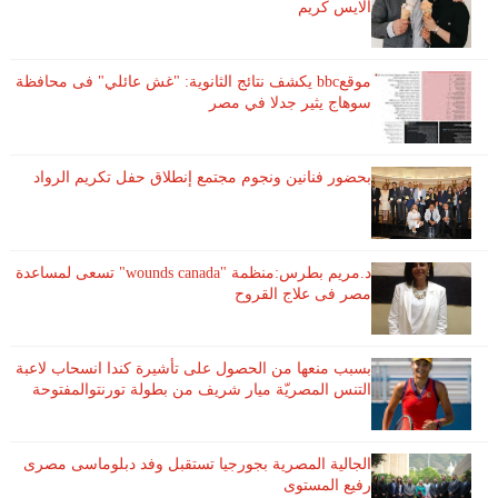
الايس كريم
موقعbbc يكشف نتائج الثانوية: "غش عائلي" فى محافظة
سوهاج يثير جدلا في مصر
بحضور فنانين ونجوم مجتمع إنطلاق حفل تكريم الرواد
د.مريم بطرس:منظمة "wounds canada" تسعى لمساعدة
مصر فى علاج القروح
بسبب منعها من الحصول على تأشيرة كندا انسحاب لاعبة ​
التنس​ المصريّة ​ميار شريف​ من بطولة ​تورنتو​المفتوحة
الجالية المصرية بجورجيا تستقبل وفد دبلوماسى مصرى
رفيع المستوى