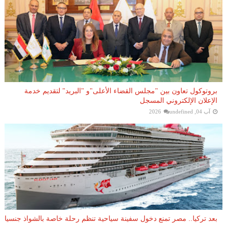
بروتوكول تعاون بين "مجلس القضاء الأعلى"و "البريد" لتقديم خدمة
الإعلان الإلكتروني المسجل
آب 04, 2026
undefined
بعد تركيا.. مصر تمنع دخول سفينة سياحية تنظم رحلة خاصة بالشواذ جنسيا