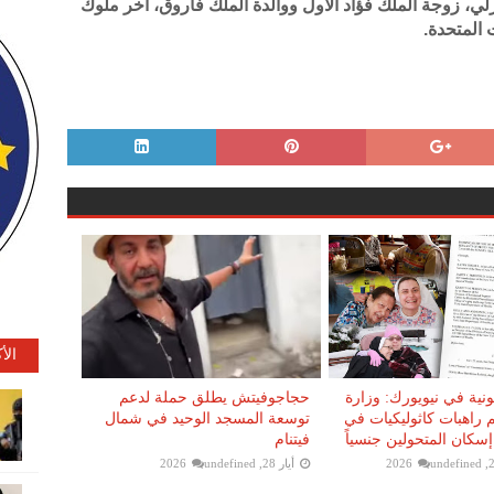
، زوجة الملك فؤاد الأول ووالدة الملك فاروق، آخر ملوك
 المتحدة.
الأ
نية في نيويورك: وزارة
حجاجوفيتش يطلق حملة لدعم
 راهبات كاثوليكيات في
توسعة المسجد الوحيد في شمال
سكان المتحولين جنسياً
فيتنام
undefined
أيار 28, 2026
undefined