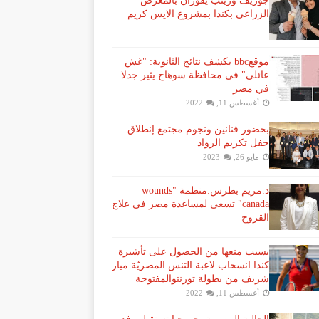
جوزيف وزينب يفوزان بالمعرض
الزراعي بكندا بمشروع الايس كريم
موقعbbc يكشف نتائج الثانوية: "غش
عائلي" فى محافظة سوهاج يثير جدلا
في مصر
أغسطس 11, 2022
بحضور فنانين ونجوم مجتمع إنطلاق
حفل تكريم الرواد
مايو 26, 2023
د.مريم بطرس:منظمة "wounds
canada" تسعى لمساعدة مصر فى علاج
القروح
بسبب منعها من الحصول على تأشيرة
كندا انسحاب لاعبة ​التنس​ المصريّة ​ميار
شريف​ من بطولة ​تورنتو​المفتوحة
أغسطس 11, 2022