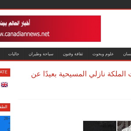
سان
علوم وبحوث
ثقافة وفنون
سياحة وطيران
جاليات
الملكة نازلي المسيحية بعيدًا عن
ATE
الطق
28
+
°
C