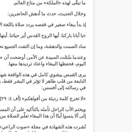
ما تبقّى لهذه «الملكة» من متاع العالم.
وخلال الحديث، حدث ما أدهش الحاضرين:
إذ بدأ ببغاء صغير في قفصه يردد صلاة باللغة الإ
«يا أبانا باركنا. أيها الروح القدس أنِر حياتنا. أي
ساد الصمت والدهشة، وما إن التفت الجميع نحو 
وعندما سُئلت السيدة عن الأمر، أوضحت أن حيات
اليوم، فحفظها الببغاء واعتاد ترديدها معها.
يرى القمص بيشوي كامل في هذه الواقعة شهادة 
النابعة من قلب طاهر لا تؤثر في البشر فقط، 
في رسالته إلى أفسس:
«لا تخرج كلمة رديئة من أفواهكم» (أف ٤: ٢٩).
ويختم الأب الراحل تأمله بالتأكيد على أن المسي
إلى ألا ينسوا أبدًا أن هذا الببغاء تعلّم الصلاة م