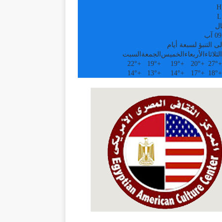
H
L
ال
ى التنبؤ لسبعة أيام
الثلاثاء
الأربعاء
الخميس
الجمعة
السبت
22°
+
19°
+
19°
+
20°
+
27°
+
14°
+
13°
+
14°
+
17°
+
18°
+