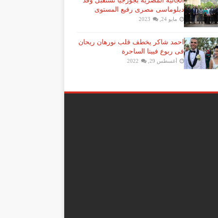
الجالية المصرية بجورجيا تستقبل وفد
دبلوماسى مصرى رفيع المستوى
مايو 24, 2023
احمد شاكر يخطف قلب نورهان ريحان
فى ربوع فيينا الساحرة
أغسطس 29, 2022