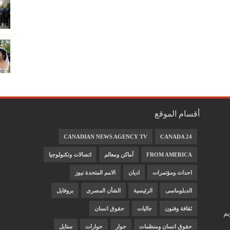
أقسام الموقع
CANADIAN NEWS AGENCY TV
CANADA 24
FROM AMERICA
أماكن ومعالم
اتصالات وتكنولوجيا
احداث ومؤتمرات
اديان
الامم المتحدة نيوز
الدبلوماسى
الرئيسية
الشأن المصرى
بروفايل
ثقافة وفنون
جاليات
حقوق انسان
يم
حقوق انسان ومنظمات
حوار
حوارات
ستايل