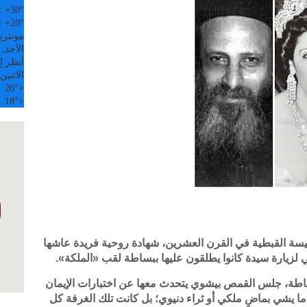
:
+
30°
:
+
20°
مونتري
الأحد, 09 آب
أنظر إل
الاثنين
26°
+
18°
+
يسة القبطية في القرن العشرين، شهادة روحية فريدة عاشها
ي لزيارة سيدة كانوا يطلقون عليها ببساطة لقب «الملكة».
طة، جلس القمص بيشوي يتحدث معها عن اختبارات الإيمان
ا يشي بماضٍ ملكي أو ثراء دنيوي؛ بل كانت تلك الغرفة كل