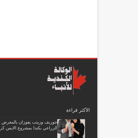
الأكثر قراءة
جوزيف وزينب يفوزان بالمعرض
الزراعي بكندا بمشروع الايس كر