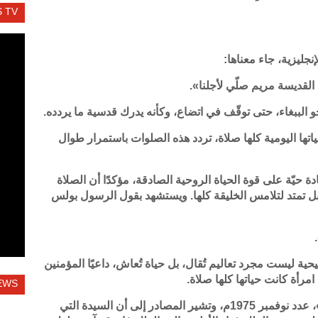
 TV
نجليزية، جاء معناها:
تها القديسة مريم صلّي لأجلنا».
الببغاء، حتى توقّف في اتضاع، وكأنه يدرك قدسية ما يردده.
ها اليومية كلها صلاة، تردد هذه الصلوات باستمرار طوال
حيّة على قوة الحياة الروحية الصادقة، مؤكدًا أن الصلاة
بل تمتد لتلامس الخليقة كلها. ويستشهد بقول الرسول بولس
حية ليست مجرد تعاليم تُقال، بل حياة تُعاش، داعيًا المؤمنين
ن امرأة كانت حياتها كلها صلاة.
EWS
نُشرت هذه الشهادة في مجلة «صوت الراعي»، عدد نوفمبر 1975م، وتشير المصادر إلى أن السيدة التي