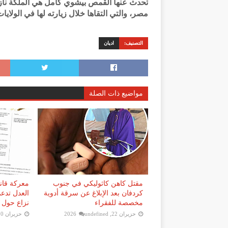
تحدث عنها القمص بيشوي كامل هي الملكة نازلي
مصر، والتي التقاها خلال زيارته لها في الولايات
التصنيف:
اديان
مواضيع ذات الصلة
مقتل كاهن كاثوليكي في جنوب
معركة قانو
كردفان بعد الإبلاغ عن سرقة أدوية
العدل تدعم
مخصصة للفقراء
نزاع حول إ
حزيران 22, 2026
undefined
حزيران 20, 2026