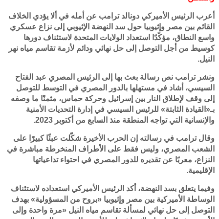
أعرب الرئيس الأميركي دونالد ترامب عن أمله في ألا يؤدي الخلاف
القائم بين مصر وإثيوبيا حول سد النهضة الإثيوبي إلى نزاع عسكري
واسع النطاق، مؤكّدًا استعداد الولايات المتحدة لاستئناف دورها
كوسيط من أجل التوصل إلى حل نهائي ودائم لأزمة تقاسم مياه نهر
النيل.
ونشر ترامب نص رسالة بعث بها إلى الرئيس المصري عبد الفتاح
السيسي، أشاد في مستهلها بالدور المصري في التوسط للتوصل
إلى وقف لإطلاق النار بين إسرائيل وحركة حماس، مثمنًا ما وصفه
بـ«القيادة الثابتة» للرئيس السيسي في إدارة التحديات الأمنية
والإنسانية التي تواجه المنطقة منذ السابع من أكتوبر 2023.
وقال ترامب في رسالته إن الحرب الأخيرة شكّلت عبئًا كبيرًا على
الشعب المصري، وليس فقط على الأطراف المنخرطة مباشرة في
النزاع، معربًا عن تقديره للدور المصري في احتواء تداعياتها
الإقليمية.
وفيما يتعلق بسد النهضة، أكد الرئيس الأميركي استعداده لاستئناف
الوساطة الأميركية بين مصر وإثيوبيا «بروح من المسؤولية» بهدف
التوصل إلى حل نهائي لمسألة تقاسم مياه النيل «مرة واحدة وإلى