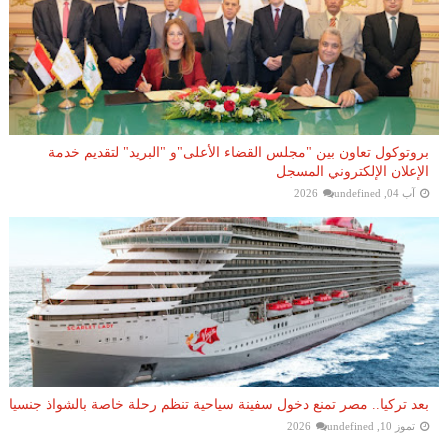
بروتوكول تعاون بين "مجلس القضاء الأعلى"و "البريد" لتقديم خدمة
الإعلان الإلكتروني المسجل
آب 04, 2026
undefined
بعد تركيا.. مصر تمنع دخول سفينة سياحية تنظم رحلة خاصة بالشواذ جنسيا
تموز 10, 2026
undefined