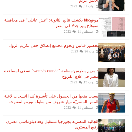
الايس كريم
يوليو 31, 2022
موقعbbc يكشف نتائج الثانوية: "غش عائلي" فى محافظة
سوهاج يثير جدلا في مصر
أغسطس 11, 2022
بحضور فنانين ونجوم مجتمع إنطلاق حفل تكريم الرواد
مايو 26, 2023
د.مريم بطرس:منظمة "wounds canada" تسعى لمساعدة
مصر فى علاج القروح
يونيو 13, 2022
بسبب منعها من الحصول على تأشيرة كندا انسحاب لاعبة ​
التنس​ المصريّة ​ميار شريف​ من بطولة ​تورنتو​المفتوحة
أغسطس 11, 2022
الجالية المصرية بجورجيا تستقبل وفد دبلوماسى مصرى
رفيع المستوى