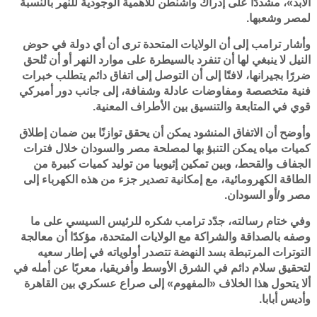
الأبد»، مشددًا على إدراك واشنطن للأهمية الوجودية للنهر بالنسبة
لمصر وشعبها.
وأشار ترامب إلى أن الولايات المتحدة ترى أن أي دولة في حوض
النيل لا ينبغي لها أن تنفرد بالسيطرة على موارد النهر أو أن تُلحق
ضررًا بجيرانها، لافتًا إلى أن التوصل إلى اتفاق دائم يتطلب خبرات
فنية متخصصة ومفاوضات عادلة وشفافة، إلى جانب دور أميركي
قوي في المتابعة والتنسيق بين الأطراف المعنية.
وأوضح أن الاتفاق المنشود يمكن أن يحقق توازنًا بين ضمان إطلاق
كميات مياه يمكن التنبؤ بها لمصلحة مصر والسودان خلال فترات
الجفاف والقحط، وبين تمكين إثيوبيا من توليد كميات كبيرة من
الطاقة الكهرومائية، مع إمكانية تصدير جزء من هذه الكهرباء إلى
مصر و/أو السودان.
وفي ختام رسالته، جدّد ترامب شكره للرئيس السيسي على ما
وصفه بالصداقة والشراكة مع الولايات المتحدة، مؤكدًا أن معالجة
التوترات المرتبطة بسد النهضة تتصدر أولوياته في إطار سعيه
لتحقيق سلام دائم في الشرق الأوسط وأفريقيا، معربًا عن أمله في
ألا يتحول هذا الخلاف «المفهوم» إلى صراع عسكري بين القاهرة
وأديس أبابا.