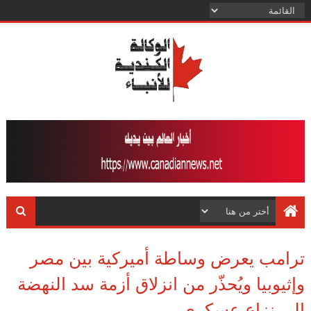
ترامب يعرض وساطة أميركية بين مصر
وإثيوبيا ويُحذّر من انزلاق أزمة سد النهضة
إلى نزاع عسكري