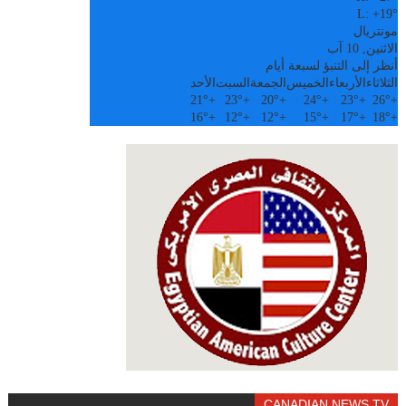
L:
+
19°
مونتريال
الاثنين, 10 آب
أنظر إلى التنبؤ لسبعة أيام
الثلاثاء
الأربعاء
الخميس
الجمعة
السبت
الأحد
21°
+
23°
+
20°
+
24°
+
23°
+
26°
+
16°
+
12°
+
12°
+
15°
+
17°
+
18°
+
CANADIAN NEWS TV