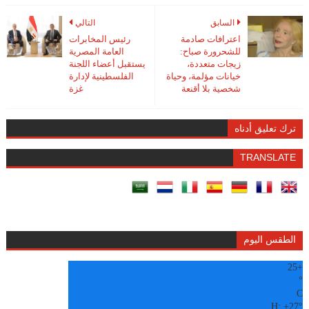
السابق
التالي
اعترافات صادمة
رئيس المخابرات
للشحرورة صباح:
العامة المصرية
زيجات متعددة،
يستقبل أعضاء اللجنة
خيانات مؤلمة، وحياة
الفلسطينية لإدارة
شخصية بلا أقنعة
غزة
ترك تعليق أدناه
TRANSLATE
الطقس اليوم
25
+
°
C
H:
+
27°