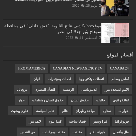
يوليو 28, 2022
موقعbbc يكشف نتائج الثانوية: "غش عائلي" فى محافظة
سوهاج يثير جدلا في مصر
أغسطس 11, 2022
أقسام الموقع
FROM AMERICA
CANADIAN NEWS AGENCY TV
CANADA 24
أماكن ومعالم
اتصالات وتكنولوجيا
احداث ومؤتمرات
اديان
الامم المتحدة نيوز
الدبلوماسى
الرئيسية
الشأن المصرى
بروفايل
ثقافة وفنون
جاليات
حقوق انسان
حقوق انسان ومنظمات
حوار
حوارات
ستايل
سياحة وطيران
عالم
عالم السياسة
علوم وبحوث
فوتوغرافيا
فيزا وسفر
قضايا ساخنة
كندا اليوم
لايف نيوز
مال وأعمال
ماوراء الخبر
مقالات
مقالات ودراسات
من القدس