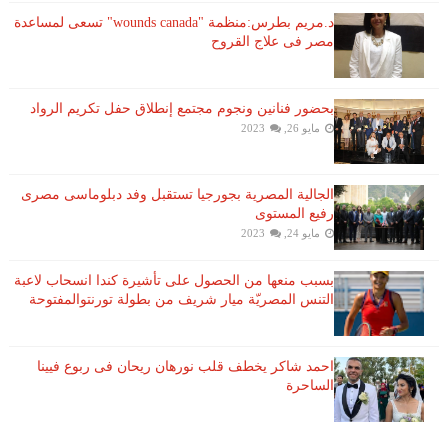
د.مريم بطرس:منظمة "wounds canada" تسعى لمساعدة
مصر فى علاج القروح
بحضور فنانين ونجوم مجتمع إنطلاق حفل تكريم الرواد
مايو 26, 2023
الجالية المصرية بجورجيا تستقبل وفد دبلوماسى مصرى
رفيع المستوى
مايو 24, 2023
بسبب منعها من الحصول على تأشيرة كندا انسحاب لاعبة ​
التنس​ المصريّة ​ميار شريف​ من بطولة ​تورنتو​المفتوحة
احمد شاكر يخطف قلب نورهان ريحان فى ربوع فيينا
الساحرة