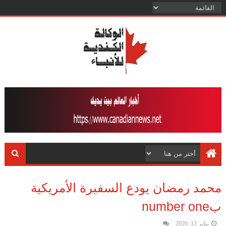
محمد رمضان يودع السفيرة الأمريكية
بnumber one
يناير 13, 2026