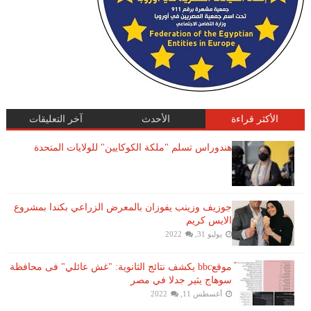
الأكثر قراءة
الأحدث
آخر التعليقات
هندوراس تسلم "ملكة الكوكايين" للولايات المتحدة
جوزيف وزينب يفوزان بالمعرض الزراعي بكندا بمشروع
الايس كريم
يوليو 31, 2022
موقعbbc يكشف نتائج الثانوية: "غش عائلي" فى محافظة
سوهاج يثير جدلا في مصر
أغسطس 11, 2022