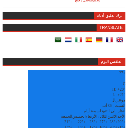
ودبلوماسي رفيع
ترك تعليق أدناه
TRANSLATE
الطقس اليوم
27
+
°
C
H:
+
28°
L:
+
21°
مونتريال
السبت, 08 آب
أنظر إلى التنبؤ لسبعة أيام
الأحد
الاثنين
الثلاثاء
الأربعاء
الخميس
الجمعة
21°
+
22°
+
23°
+
27°
+
28°
+
29°
+
13°
+
14°
+
17°
+
18°
+
20°
+
21°
+