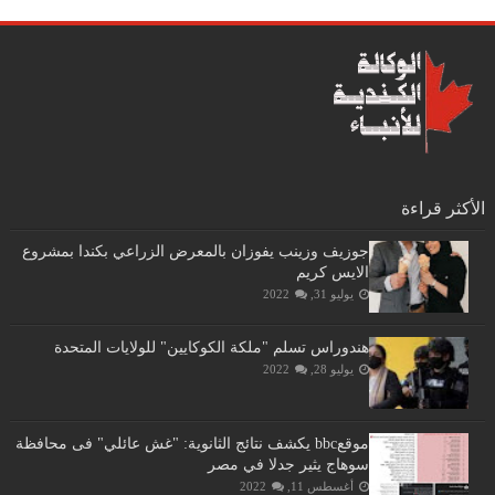
الأكثر قراءة
جوزيف وزينب يفوزان بالمعرض الزراعي بكندا بمشروع
الايس كريم
يوليو 31, 2022
هندوراس تسلم "ملكة الكوكايين" للولايات المتحدة
يوليو 28, 2022
موقعbbc يكشف نتائج الثانوية: "غش عائلي" فى محافظة
سوهاج يثير جدلا في مصر
أغسطس 11, 2022