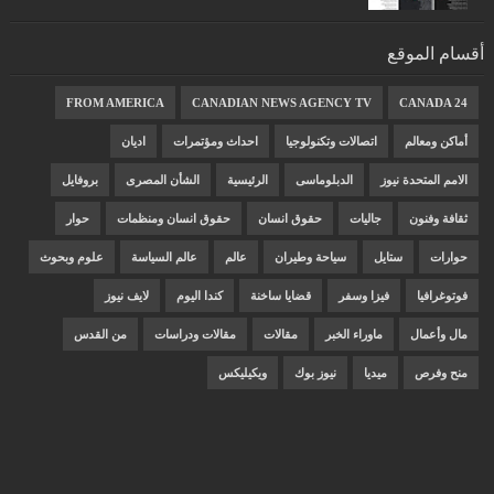
أقسام الموقع
FROM AMERICA
CANADIAN NEWS AGENCY TV
CANADA 24
أماكن ومعالم
اتصالات وتكنولوجيا
احداث ومؤتمرات
اديان
الامم المتحدة نيوز
الدبلوماسى
الرئيسية
الشأن المصرى
بروفايل
ثقافة وفنون
جاليات
حقوق انسان
حقوق انسان ومنظمات
حوار
حوارات
ستايل
سياحة وطيران
عالم
عالم السياسة
علوم وبحوث
فوتوغرافيا
فيزا وسفر
قضايا ساخنة
كندا اليوم
لايف نيوز
مال وأعمال
ماوراء الخبر
مقالات
مقالات ودراسات
من القدس
منح وفرص
ميديا
نيوز بوك
ويكيليكس