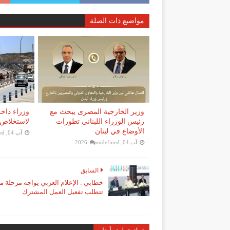
مواضيع ذات الصلة
وزير الخارجية المصرى يبحث مع
وزراء داخل
رئيس الوزراء اللبناني تطورات
لاستخلاص 
الأوضاع في لبنان
آب 04, 2026
ed
آب 04, 2026
undefined
السابق
خطابي : الإعلام العربي يواجه مرحلة م
تتطلب تفعيل العمل المشترك