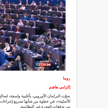
روما
إكرامى هاشم
صوّت البرلمان الأوروبي، بأغلبية واسعة، لصالح 
الأصلية»، في خطوة من شأنها تسريع إجراءات ال
من تدفقات الهجرة غير النظامية.