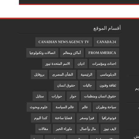
أقسام الموقع
CANADIAN NEWS AGENCY TV
CANADA 24
FROM AMERICA
أماكن ومعالم
اتصالات وتكنولوجيا
احداث ومؤتمرات
اديان
الامم المتحدة نيوز
الدبلوماسى
الرئيسية
الشأن المصرى
بروفايل
ثقافة وفنون
جاليات
حقوق انسان
يم
حقوق انسان ومنظمات
حوار
حوارات
ستايل
سياحة وطيران
عالم
عالم السياسة
علوم وبحوث
فوتوغرافيا
فيزا وسفر
قضايا ساخنة
كندا اليوم
لايف نيوز
مال وأعمال
ماوراء الخبر
مقالات
"غش