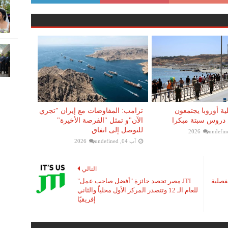
ية أوروبا يجتمعون
ترامب: المفاوضات مع إيران "تجري
دروس سبتة مبكرا
الآن"و تمثل "الفرصة الأخيرة"
للتوصل إلى اتفاق
undefin
آب 04, 2026
undefined
التالي
فصلية
JTI مصر تحصد جائزة "أفضل صاحب عمل"
للعام الـ 12 وتتصدر المركز الأول محلياً والثاني
إفريقيًا