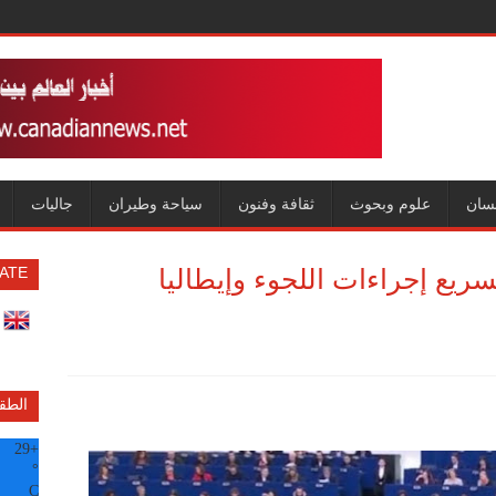
سان
علوم وبحوث
ثقافة وفنون
سياحة وطيران
جاليات
سريع إجراءات اللجوء وإيطاليا
ATE
الطق
29
+
°
C