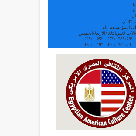
H
L
ال
 آب
ى التنبؤ لسبعة أيام
الأحد
الاثنين
الثلاثاء
الأربعاء
الخميس
22°
+
25°
+
27°
+
28°
+
28°
+
15°
+
19°
+
19°
+
20°
+
20°
+