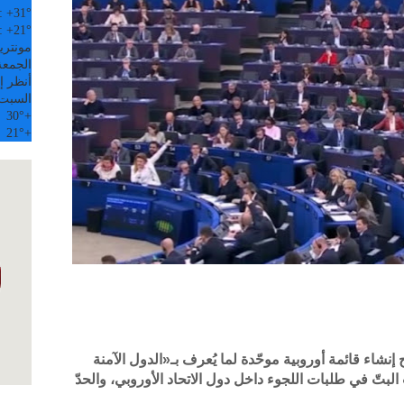
:
+
31°
:
+
21°
مونتري
الجمعة, 07
أنظر إل
السبت
30°
+
21°
+
إنشاء قائمة أوروبية موحّدة لما يُعرف بـ«الدول الآمنة
بتّ في طلبات اللجوء داخل دول الاتحاد الأوروبي، والحدّ