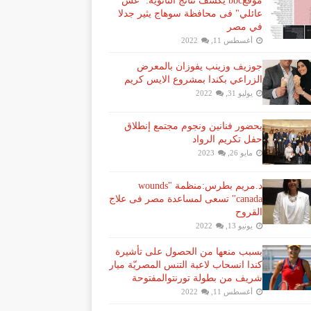
موقعbbc يكشف نتائج الثانوية: "غش
عائلي" فى محافظة سوهاج يثير جدلا
في مصر
أغسطس 11, 2022
جوزيف وزينب يفوزان بالمعرض
الزراعي بكندا بمشروع الايس كريم
يوليو 31, 2022
بحضور فنانين ونجوم مجتمع إنطلاق
حفل تكريم الرواد
مايو 26, 2023
د.مريم بطرس:منظمة "wounds
canada" تسعى لمساعدة مصر فى علاج
القروح
يونيو 13, 2022
بسبب منعها من الحصول على تأشيرة
كندا انسحاب لاعبة ​التنس​ المصريّة ​ميار
شريف​ من بطولة ​تورنتو​المفتوحة
أغسطس 11, 2022