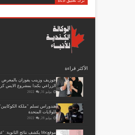
ترك تعليق أدناه
الأكثر قراءة
جوزيف وزينب يفوزان بالمعرض
الزراعي بكندا بمشروع الايس كر
يوليو 31, 2022
هندوراس تسلم "ملكة الكوكايين"
للولايات المتحدة
يوليو 28, 2022
موقعbbc يكشف نتائج الثانوية: 