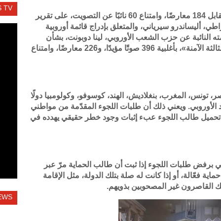
 TV
وجاءت الموافقة بأغلبية 408 أصوات مؤيدة، مقابل 184 معارضًا، وامتناع 60 نائبًا عن التصويت، على تقرير
اطي، أليساندرو سيرياني، والمتعلق بإدراج قائمة أوروبية
 قدّمته النائبة عن حزب الشعب الأوروبي، لينا دوبونت، بشأن
تعديل اللائحة الخاصة بتطبيق مفهوم «الدولة الثالثة الآمنة»، بأغلبية 396 صوتًا مؤيدًا، و226 معارضًا، وامتناع
، تونس، المغرب، بنغلاديش، الهند، كوسوفو، وكولومبيا دولًا
 الأوروبي. ويعني ذلك أن طلبات اللجوء المقدّمة من مواطني
ع تحميل طالب اللجوء عبء إثبات وجود خطر حقيقي يهدده في
وبي برفض طلبات اللجوء إذا ثبت أن طالب الحماية مرّ عبر
اية فعّالة، أو إذا كانت له صلة بتلك الدولة، مثل الإقامة
لك القاصرون غير المصحوبين بذويهم.
EWS