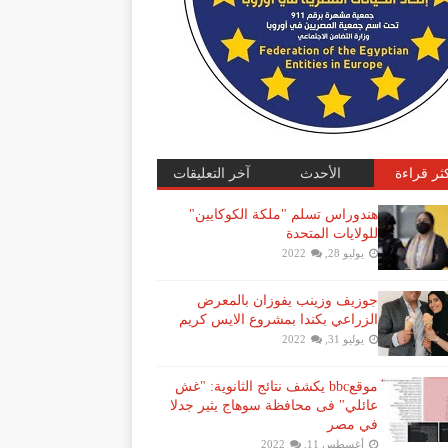
كثر قراءة
الأحدث
آخر التعليقات
هندوراس تسلم "ملكة الكوكايين"
للولايات المتحدة
يوليو 28, 2022
جوزيف وزينب يفوزان بالمعرض
الزراعي بكندا بمشروع الايس كريم
يوليو 31, 2022
موقعbbc يكشف نتائج الثانوية: "غش
عائلي" فى محافظة سوهاج يثير جدلا
في مصر
أغسطس 11, 2022