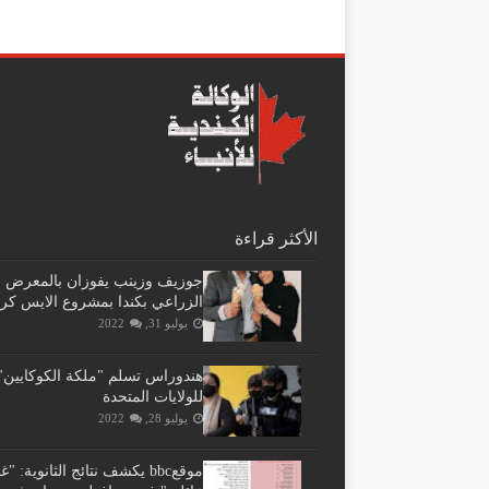
الأكثر قراءة
جوزيف وزينب يفوزان بالمعرض
الزراعي بكندا بمشروع الايس كر
يوليو 31, 2022
هندوراس تسلم "ملكة الكوكايين"
للولايات المتحدة
يوليو 28, 2022
موقعbbc يكشف نتائج الثانوية: 