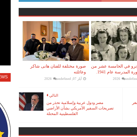
نرو في الخامسة عشر من
صورة مختلفة للفنان هانى شاكر
 المدرسة عام 1941.
وعائلته
EWS
undefin
أيار 07, 2026
undefined
التالي
غر
مصر ودول عربية وإسلامية تحذر من
تصريحات السفير الأمريكي بشأن الأراضي
الفلسطينية المحتلة