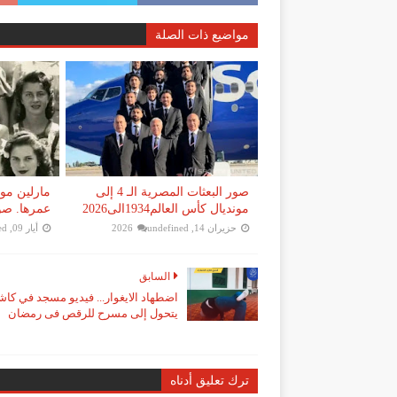
مواضيع ذات الصلة
صور البعثات المصرية الـ 4 إلى
مارلين مو
مونديال كأس العالم1934الى2026
عمرها. صورة
حزيران 14, 2026
undefined
أيار 09, 2026
ed
السابق
اضطهاد الايغوار... فيديو مسجد في كاش
يتحول إلى مسرح للرقص فى رمضان
ترك تعليق أدناه