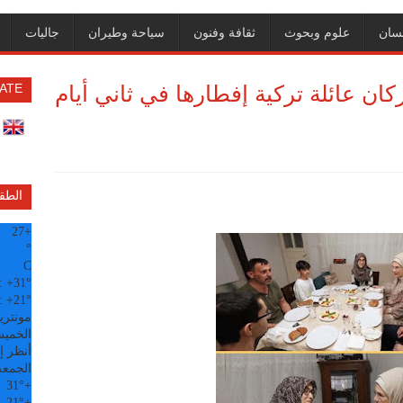
سان
علوم وبحوث
ثقافة وفنون
سياحة وطيران
جاليات
ان عائلة تركية إفطارها في ثاني أيام
ATE
الطق
27
+
°
C
:
+
31°
:
+
21°
مونتري
الخميس, 6
أنظر إل
الجمعة
31°
+
21°
+