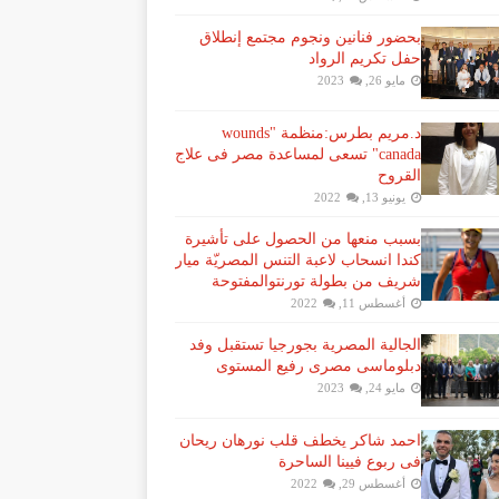
بحضور فنانين ونجوم مجتمع إنطلاق
حفل تكريم الرواد
مايو 26, 2023
د.مريم بطرس:منظمة "wounds
canada" تسعى لمساعدة مصر فى علاج
القروح
يونيو 13, 2022
بسبب منعها من الحصول على تأشيرة
كندا انسحاب لاعبة ​التنس​ المصريّة ​ميار
شريف​ من بطولة ​تورنتو​المفتوحة
أغسطس 11, 2022
الجالية المصرية بجورجيا تستقبل وفد
دبلوماسى مصرى رفيع المستوى
مايو 24, 2023
احمد شاكر يخطف قلب نورهان ريحان
فى ربوع فيينا الساحرة
أغسطس 29, 2022