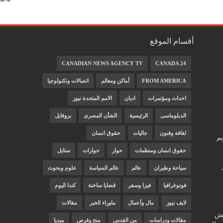
أقسام الموقع
CANADIAN NEWS AGENCY TV
CANADA 24
FROM AMERICA
أماكن ومعالم
اتصالات وتكنولوجيا
احداث ومؤتمرات
اديان
الامم المتحدة نيوز
الدبلوماسى
الرئيسية
الشأن المصرى
بروفايل
ثقافة وفنون
جاليات
حقوق انسان
يم
حقوق انسان ومنظمات
حوار
حوارات
ستايل
سياحة وطيران
عالم
عالم السياسة
علوم وبحوث
فوتوغرافيا
فيزا وسفر
قضايا ساخنة
كندا اليوم
لايف نيوز
مال وأعمال
ماوراء الخبر
مقالات
"غش
مقالات ودراسات
من القدس
منح وفرص
ميديا