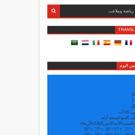
رياضة وملاعب
TRANSL
س اليوم
H
L
ال
0 آب
ى التنبؤ لسبعة أيام
السبت
الأحد
الاثنين
الثلاثاء
الأربعاء
26°
+
27°
+
26°
+
27°
+
27°
+
18°
+
20°
+
20°
+
20°
+
20°
+