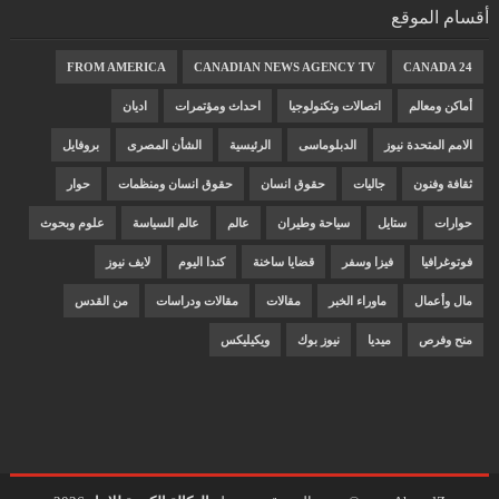
أقسام الموقع
FROM AMERICA
CANADIAN NEWS AGENCY TV
CANADA 24
أماكن ومعالم
اتصالات وتكنولوجيا
احداث ومؤتمرات
اديان
الامم المتحدة نيوز
الدبلوماسى
الرئيسية
الشأن المصرى
بروفايل
ثقافة وفنون
جاليات
حقوق انسان
حقوق انسان ومنظمات
حوار
حوارات
ستايل
سياحة وطيران
عالم
عالم السياسة
علوم وبحوث
فوتوغرافيا
فيزا وسفر
قضايا ساخنة
كندا اليوم
لايف نيوز
مال وأعمال
ماوراء الخبر
مقالات
مقالات ودراسات
من القدس
منح وفرص
ميديا
نيوز بوك
ويكيليكس