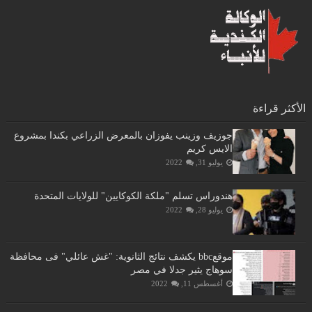
الأكثر قراءة
جوزيف وزينب يفوزان بالمعرض الزراعي بكندا بمشروع
الايس كريم
يوليو 31, 2022
هندوراس تسلم "ملكة الكوكايين" للولايات المتحدة
يوليو 28, 2022
موقعbbc يكشف نتائج الثانوية: "غش عائلي" فى محافظة
سوهاج يثير جدلا في مصر
أغسطس 11, 2022