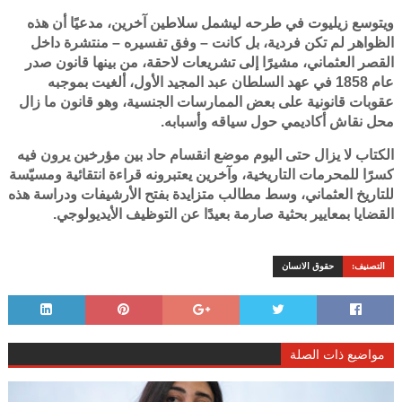
ويتوسع زيليوت في طرحه ليشمل سلاطين آخرين، مدعيًا أن هذه
الظواهر لم تكن فردية، بل كانت – وفق تفسيره – منتشرة داخل
القصر العثماني، مشيرًا إلى تشريعات لاحقة، من بينها قانون صدر
عام 1858 في عهد السلطان عبد المجيد الأول، ألغيت بموجبه
عقوبات قانونية على بعض الممارسات الجنسية، وهو قانون ما زال
محل نقاش أكاديمي حول سياقه وأسبابه.
الكتاب لا يزال حتى اليوم موضع انقسام حاد بين مؤرخين يرون فيه
كسرًا للمحرمات التاريخية، وآخرين يعتبرونه قراءة انتقائية ومسيّسة
للتاريخ العثماني، وسط مطالب متزايدة بفتح الأرشيفات ودراسة هذه
القضايا بمعايير بحثية صارمة بعيدًا عن التوظيف الأيديولوجي.
التصنيف:
حقوق الانسان
مواضيع ذات الصلة