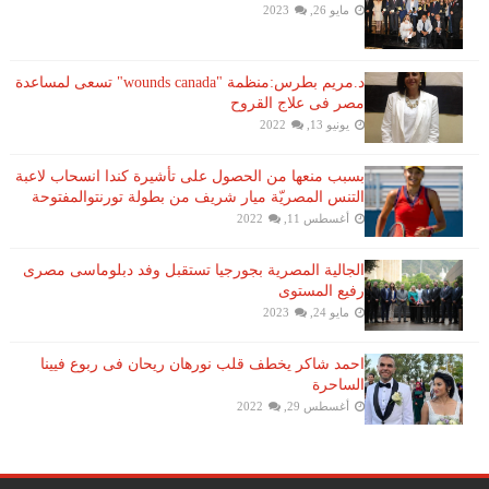
مايو 26, 2023
د.مريم بطرس:منظمة "wounds canada" تسعى لمساعدة
مصر فى علاج القروح
يونيو 13, 2022
بسبب منعها من الحصول على تأشيرة كندا انسحاب لاعبة ​
التنس​ المصريّة ​ميار شريف​ من بطولة ​تورنتو​المفتوحة
أغسطس 11, 2022
الجالية المصرية بجورجيا تستقبل وفد دبلوماسى مصرى
رفيع المستوى
مايو 24, 2023
احمد شاكر يخطف قلب نورهان ريحان فى ربوع فيينا
الساحرة
أغسطس 29, 2022