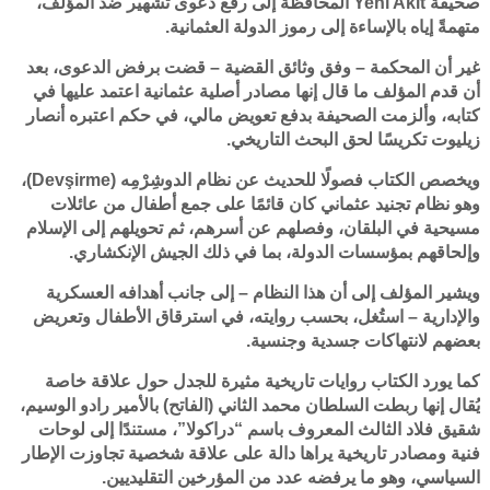
صحيفة Yeni Akit المحافظة إلى رفع دعوى تشهير ضد المؤلف،
متهمةً إياه بالإساءة إلى رموز الدولة العثمانية.
غير أن المحكمة – وفق وثائق القضية – قضت برفض الدعوى، بعد
أن قدم المؤلف ما قال إنها مصادر أصلية عثمانية اعتمد عليها في
كتابه، وألزمت الصحيفة بدفع تعويض مالي، في حكم اعتبره أنصار
زيليوت تكريسًا لحق البحث التاريخي.
ويخصص الكتاب فصولًا للحديث عن نظام الدوشِرْمِه (Devşirme)،
وهو نظام تجنيد عثماني كان قائمًا على جمع أطفال من عائلات
مسيحية في البلقان، وفصلهم عن أسرهم، ثم تحويلهم إلى الإسلام
وإلحاقهم بمؤسسات الدولة، بما في ذلك الجيش الإنكشاري.
ويشير المؤلف إلى أن هذا النظام – إلى جانب أهدافه العسكرية
والإدارية – استُغل، بحسب روايته، في استرقاق الأطفال وتعريض
بعضهم لانتهاكات جسدية وجنسية.
كما يورد الكتاب روايات تاريخية مثيرة للجدل حول علاقة خاصة
يُقال إنها ربطت السلطان محمد الثاني (الفاتح) بالأمير رادو الوسيم،
شقيق فلاد الثالث المعروف باسم “دراكولا”، مستندًا إلى لوحات
فنية ومصادر تاريخية يراها دالة على علاقة شخصية تجاوزت الإطار
السياسي، وهو ما يرفضه عدد من المؤرخين التقليديين.