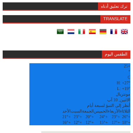
ترك تعليق أدناه
TRANSLATE
الطقس اليوم
25
+
°
C
H:
+
27°
L:
+
19°
مونتريال
الاثنين, 10 آب
أنظر إلى التنبؤ لسبعة أيام
الثلاثاء
الأربعاء
الخميس
الجمعة
السبت
الأحد
21°
+
23°
+
20°
+
24°
+
23°
+
26°
+
16°
+
12°
+
12°
+
15°
+
17°
+
18°
+