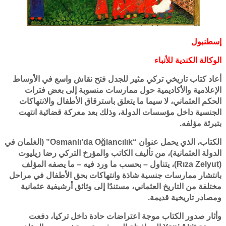
إسطنبول
الوكالة الكندية للأنباء
أعاد كتاب تاريخي تركي مثير للجدل فتح نقاش واسع في الأوساط
الإعلامية والأكاديمية حول ممارسات منسوبة إلى بعض فترات
الحكم العثماني، لا سيما ما يتعلق باسترقاق الأطفال والانتهاكات
الجنسية داخل مؤسسات الدولة، وذلك بعد معركة قضائية انتهت
بتبرئة مؤلفه.
الكتاب، الذي يحمل عنوان “Osmanlı’da Oğlancılık” (الغلمان في
الدولة العثمانية)، من تأليف الكاتب والمؤرخ التركي رضا زيليوت
(Rıza Zelyut)، يتناول – بحسب ما ورد فيه – ما يصفه المؤلف
بانتشار ممارسات جنسية شاذة وانتهاكات بحق الأطفال في مراحل
مختلفة من التاريخ العثماني، مستندًا إلى وثائق أرشيفية عثمانية
ومصادر تاريخية قديمة.
وأثار صدور الكتاب موجة اعتراضات حادة داخل تركيا، دفعت