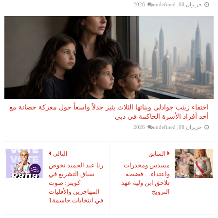
حزيران 08, 2026
undefined
اختفاء زينب جوادلي وبناتها الثلاث يثير جدلاً واسعاً حول معركة حضانة مع
أحد أفراد الأسرة الحاكمة في دبي
حزيران 08, 2026
undefined
السابق
التالي
مسدس ومخدرات
رنا عبد الحميد تخوض
واعتداء… فضيحة
سباق التشريع في
تلاحق ابن ولية عهد
كوينز: صوت
النرويج
المهاجرين والأقليات
في انتخابات حاسمة1