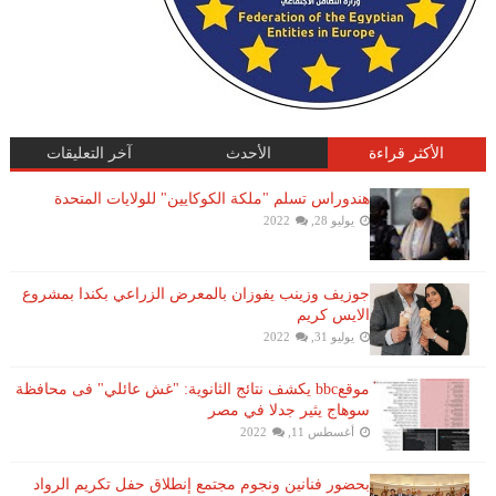
الأكثر قراءة
الأحدث
آخر التعليقات
هندوراس تسلم "ملكة الكوكايين" للولايات المتحدة
يوليو 28, 2022
جوزيف وزينب يفوزان بالمعرض الزراعي بكندا بمشروع
الايس كريم
يوليو 31, 2022
موقعbbc يكشف نتائج الثانوية: "غش عائلي" فى محافظة
سوهاج يثير جدلا في مصر
أغسطس 11, 2022
بحضور فنانين ونجوم مجتمع إنطلاق حفل تكريم الرواد