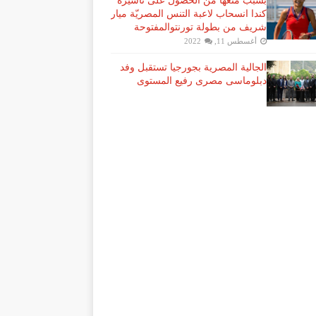
بسبب منعها من الحصول على تأشيرة
كندا انسحاب لاعبة ​التنس​ المصريّة ​ميار
شريف​ من بطولة ​تورنتو​المفتوحة
أغسطس 11, 2022
الجالية المصرية بجورجيا تستقبل وفد
دبلوماسى مصرى رفيع المستوى