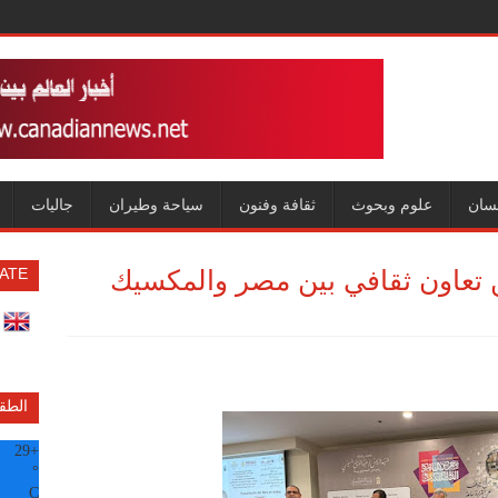
سان
علوم وبحوث
ثقافة وفنون
سياحة وطيران
جاليات
ن تعاون ثقافي بين مصر والمكسيك
ATE
الطق
29
+
°
C