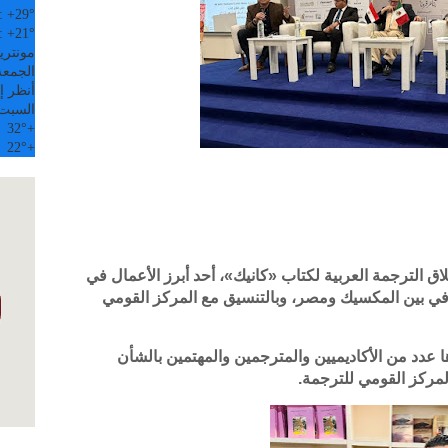
:
+
29°
:
+
21°
مونتري
الجمعة, 07
أنظر إل
السبت
32°
+
22°
+
ق الترجمة العربية لكتاب «كانيك»، أحد أبرز الأعمال في
افي بين المكسيك ومصر، وبالتنسيق مع المركز القومي
 عدد من الأكاديميين والمترجمين والمهتمين بالشأن
لمركز القومي للترجمة.