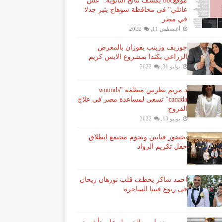
موقعbbc يكشف نتائج الثانوية: "غش
عائلي" فى محافظة سوهاج يثير جدلا
في مصر
أغسطس 11, 2022
جوزيف وزينب يفوزان بالمعرض
الزراعي بكندا بمشروع الايس كريم
يوليو 31, 2022
د.مريم بطرس:منظمة "wounds
canada" تسعى لمساعدة مصر فى علاج
القروح
يونيو 13, 2022
بحضور فنانين ونجوم مجتمع إنطلاق
حفل تكريم الرواد
احمد شاكر يخطف قلب نورهان ريحان
فى ربوع فيينا الساحرة