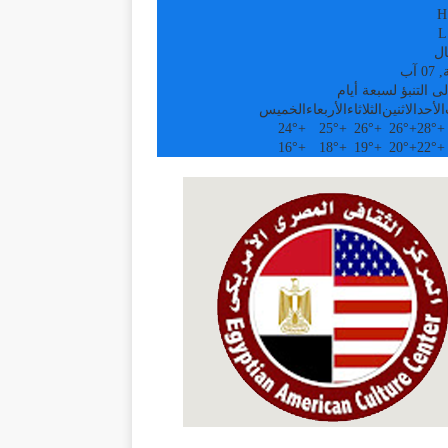
H
L
ال
 آب
ى التنبؤ لسبعة أيام
الأحد
الاثنين
الثلاثاء
الأربعاء
الخميس
24°
+
25°
+
26°
+
26°
+
28°
+
16°
+
18°
+
19°
+
20°
+
22°
+