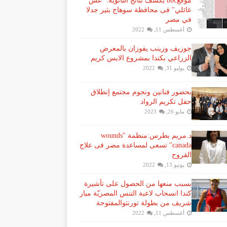
موقعbbc يكشف نتائج الثانوية: "غش
عائلي" فى محافظة سوهاج يثير جدلا
في مصر
أغسطس 11, 2022
جوزيف وزينب يفوزان بالمعرض
الزراعي بكندا بمشروع الايس كريم
يوليو 31, 2022
بحضور فنانين ونجوم مجتمع إنطلاق
حفل تكريم الرواد
مايو 26, 2023
د.مريم بطرس:منظمة "wounds
canada" تسعى لمساعدة مصر فى علاج
القروح
يونيو 13, 2022
بسبب منعها من الحصول على تأشيرة
كندا انسحاب لاعبة ​التنس​ المصريّة ​ميار
شريف​ من بطولة ​تورنتو​المفتوحة
أغسطس 11, 2022