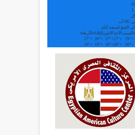
H
L
ال
0 آب
ى التنبؤ لسبعة أيام
السبت
الأحد
الاثنين
الثلاثاء
الأربعاء
27°
+
26°
+
27°
+
27°
+
29°
+
19°
+
19°
+
18°
+
20°
+
20°
+