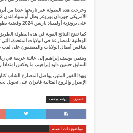
وخرجت هذه البطولة عبر تاريخها عددا من أبرز
على برونزية أولمبياد باريس 2024 وفضية بطولة العالم 2023.
كما تفتح النتائج القوية في هذه البطولة الطر
الوطنية للمصارعة في الولايات المتحدة، التي 
يتنافس أبطال الولايات والمصنفون على لقب ب
وينتمي يوسف إبراهيم إلى عائلة عريقة في ري
السابق حسين داود إبراهيم، ما يعكس امتدادا ري
وبهذا الفوز المثير، يواصل المصارع الشاب كتا
الإصرار والروح القتالية قادران على تحويل لحظ
التصنيف:
رياضة وملاعب
مواضيع ذات الصلة