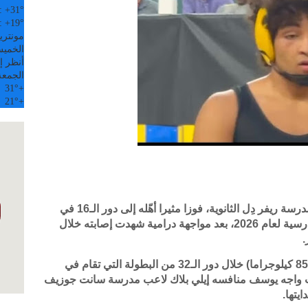
:
+
31°
:
+
19°
مونتري
الخميس, 6
أنظر إل
الجمعة
31°
+
21°
+
حقق المصارع الشاب يوسف إبراهيم، لاعب مدرسة ريفر دِل الثانوية، فوزا مثيرا أهّله إلى دور الـ16 في
نهائيات بطولة ولاية نيوجيرسي للمصارعة المدرسية لعام 2026، بعد مواجهة درامية شهدت إصابته خلال
.
وجاء الفوز في منافسات وزن 190 رطلا (نحو 85 كيلوجراما) خلال دور الـ32 من البطولة التي تقام في
يث واجه يوسف منافسه إيلي بلاك لاعب مدرسة سانت جوزيف
يتها.