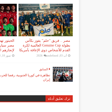
مصر .. فريق “حلم” يفوز بكأس
الحبتور ته
بطولة Genuine Cup العالمية لكرة
مصر سيارا
القدم للأشخاص ذوي الإعاقة بأمريكا
لإنجازهم ا
آب 03, 2026
undefined
تموز 10, 2026
d
السابق
تظاهرة في كوريا الجنوبية، رفضا للحر
إيران
ترك تعليق أدناه