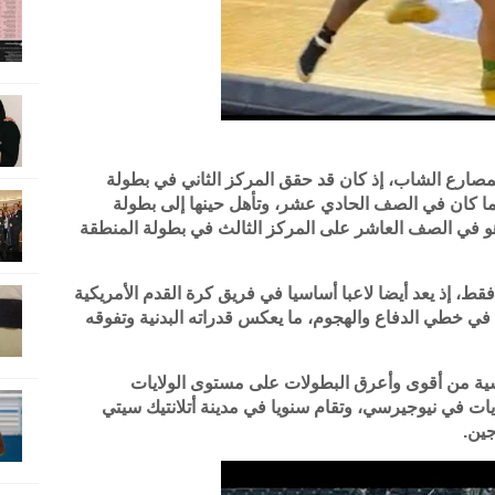
مصارع الشاب، إذ كان قد حقق المركز الثاني في بطولة
 الأولى خلال موسم 2024–2025 عندما كان في الصف الحادي عشر، وتأهل حينها إلى بطولة
يم، فيما حصل في موسم 2023–2024 وهو في الصف العاشر على المركز الثالث في بطولة المنطقة
ط، إذ يعد أيضا لاعبا أساسيا في فريق كرة القدم الأمريكية
يث يرتدي القميص رقم 52 ويلعب في خطي الدفاع والهجوم، ما يعكس قدراته البدنية وتفوقه
سية من أقوى وأعرق البطولات على مستوى الولايات
ايات في نيوجيرسي، وتقام سنويا في مدينة أتلانتيك سيتي
ين.