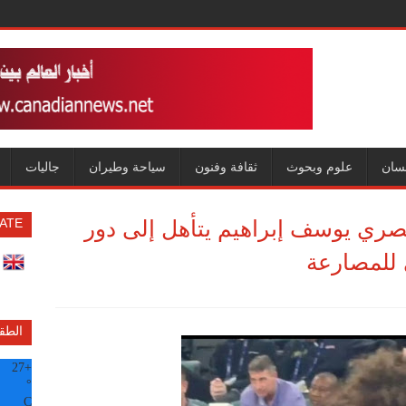
سان
علوم وبحوث
ثقافة وفنون
سياحة وطيران
جاليات
لمصري يوسف إبراهيم يتأهل إلى دور
ATE
الطق
27
+
°
C