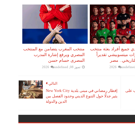
دي جميع أفراد بعثة منتخب
منتخب المغرب يتضامن مع المنتخب
ت ميتسوبيشي تقديراً
المصري ويرفع إشارة المدرب
لتاريخي.. مصر
المصرى حسام حسن
undefine
تموز 08, 2026
undefined
التالي
ب على
إفطار رمضاني في مبنى بلدية New York City
يثير جدلًا حول التنوع الديني وحدود الفصل بين
الدين والدولة