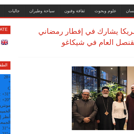
سان
علوم وبحوث
ثقافة وفنون
سياحة وطيران
جاليات
أمريكا يشارك في إفطار رمضاني
ATE
لقنصل العام في شيكاغو
الطق
28
+
°
C
:
+
31°
:
+
20°
مونتري
الخميس, 6
أنظر إل
الجمعة
31°
+
21°
+