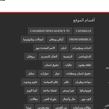
أقسام الموقع
CANADIAN NEWS AGENCY TV
CANADA 24
FROM AMERICA
أماكن ومعالم
اتصالات وتكنولوجيا
احداث ومؤتمرات
اديان
الامم المتحدة نيوز
الدبلوماسى
الرئيسية
الشأن المصرى
بروفايل
ثقافة وفنون
جاليات
حقوق انسان
يم
حقوق انسان ومنظمات
حوار
حوارات
ستايل
سياحة وطيران
عالم
عالم السياسة
علوم وبحوث
فوتوغرافيا
فيزا وسفر
قضايا ساخنة
كندا اليوم
لايف نيوز
مال وأعمال
ماوراء الخبر
مقالات
"غش
مقالات ودراسات
من القدس
منح وفرص
ميديا