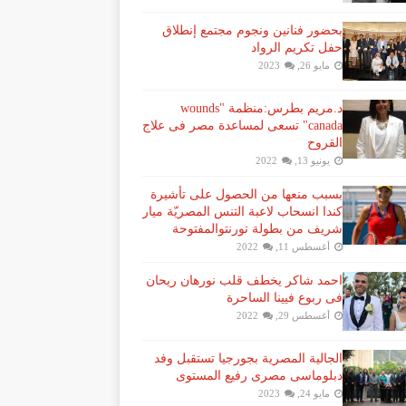
بحضور فنانين ونجوم مجتمع إنطلاق
حفل تكريم الرواد
مايو 26, 2023
د.مريم بطرس:منظمة "wounds
canada" تسعى لمساعدة مصر فى علاج
القروح
يونيو 13, 2022
بسبب منعها من الحصول على تأشيرة
كندا انسحاب لاعبة ​التنس​ المصريّة ​ميار
شريف​ من بطولة ​تورنتو​المفتوحة
أغسطس 11, 2022
احمد شاكر يخطف قلب نورهان ريحان
فى ربوع فيينا الساحرة
أغسطس 29, 2022
الجالية المصرية بجورجيا تستقبل وفد
دبلوماسى مصرى رفيع المستوى
مايو 24, 2023