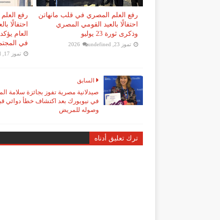
رفع العلم المصري في قلب مانهاتن
رفع العلم
احتفالًا بالعيد القومي المصري
احتفالًا با
وذكرى ثورة 23 يوليو
العام يؤكد 
في المجتم
تموز 23, 2026
undefined
تموز 17, 2026
d
السابق
صيدلانية مصرية تفوز بجائزة سلامة ا
في نيويورك بعد اكتشاف خطأ دوائي قب
وصوله للمريض
ترك تعليق أدناه