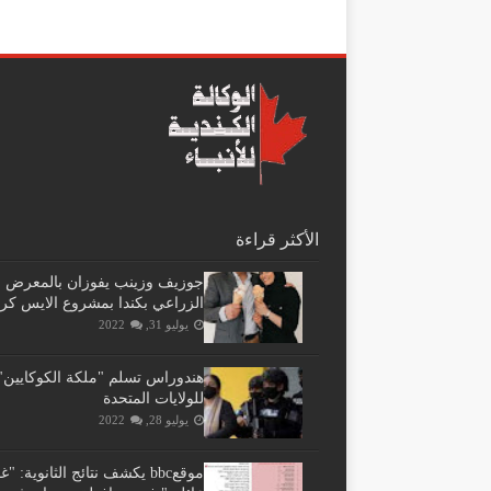
الأكثر قراءة
جوزيف وزينب يفوزان بالمعرض
الزراعي بكندا بمشروع الايس كر
يوليو 31, 2022
هندوراس تسلم "ملكة الكوكايين"
للولايات المتحدة
يوليو 28, 2022
موقعbbc يكشف نتائج الثانوية: 