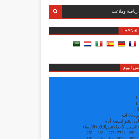
رياضة وملاعب
TRANSL
س اليوم
H
L
ال
0 آب
ى التنبؤ لسبعة أيام
السبت
الأحد
الاثنين
الثلاثاء
الأربعاء
25°
+
28°
+
27°
+
27°
+
29°
+
18°
+
20°
+
19°
+
20°
+
20°
+