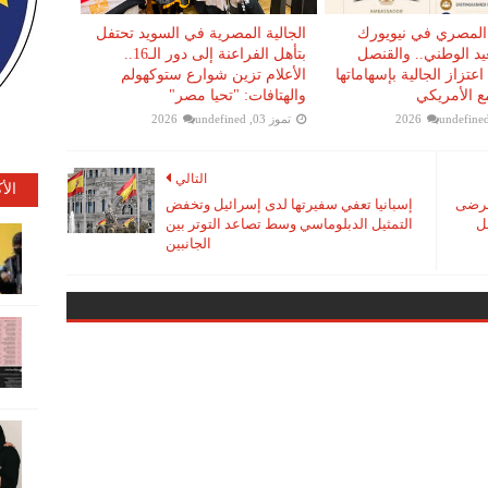
 المصري في نيويورك
الجالية المصرية في السويد تحتفل
لعيد الوطني.. والقنصل
بتأهل الفراعنة إلى دور الـ16..
اعتزاز الجالية بإسهاماتها
الأعلام تزين شوارع ستوكهولم
ع الأمريكي
والهتافات: "تحيا مصر"
undefine
تموز 03, 2026
undefined
التالي
الأ
لمرضى
إسبانيا تعفي سفيرتها لدى إسرائيل وتخفض
ل
التمثيل الدبلوماسي وسط تصاعد التوتر بين
الجانبين