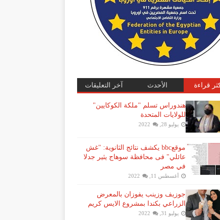
كثر قراءة
الأحدث
آخر التعليقات
هندوراس تسلم "ملكة الكوكايين"
للولايات المتحدة
يوليو 28, 2022
موقعbbc يكشف نتائج الثانوية: "غش
عائلي" فى محافظة سوهاج يثير جدلا
في مصر
أغسطس 11, 2022
جوزيف وزينب يفوزان بالمعرض
الزراعي بكندا بمشروع الايس كريم
يوليو 31, 2022