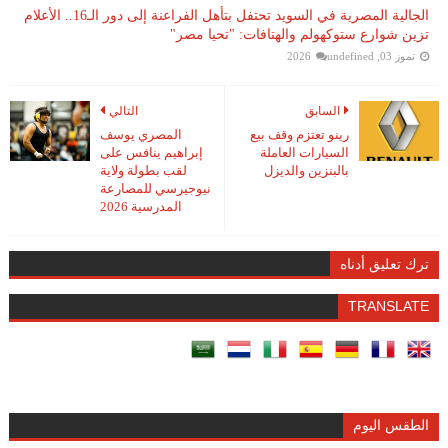
الجالية المصرية في السويد تحتفل بتأهل الفراعنة إلى دور الـ16.. الأعلام
تزين شوارع ستوكهولم والهتافات: "تحيا مصر"
تموز 03, 2026
undefined
السابق
التالي
رينو تعتزم وقف بيع
المصري يوسف
السيارات العاملة
إبراهيم ينافس على
بالبنزين والديزل
لقب بطولة ولاية
نيوجيرسي للمصارعة
المدرسية 2026
ترك تعليق أدناه
TRANSLATE
الطقس اليوم