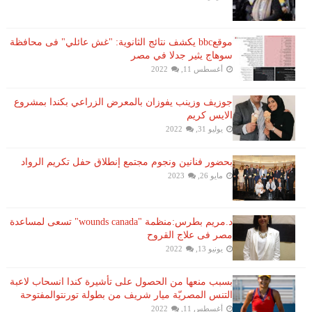
موقعbbc يكشف نتائج الثانوية: "غش عائلي" فى محافظة
سوهاج يثير جدلا في مصر
أغسطس 11, 2022
جوزيف وزينب يفوزان بالمعرض الزراعي بكندا بمشروع
الايس كريم
يوليو 31, 2022
بحضور فنانين ونجوم مجتمع إنطلاق حفل تكريم الرواد
مايو 26, 2023
د.مريم بطرس:منظمة "wounds canada" تسعى لمساعدة
مصر فى علاج القروح
يونيو 13, 2022
بسبب منعها من الحصول على تأشيرة كندا انسحاب لاعبة ​
التنس​ المصريّة ​ميار شريف​ من بطولة ​تورنتو​المفتوحة
أغسطس 11, 2022