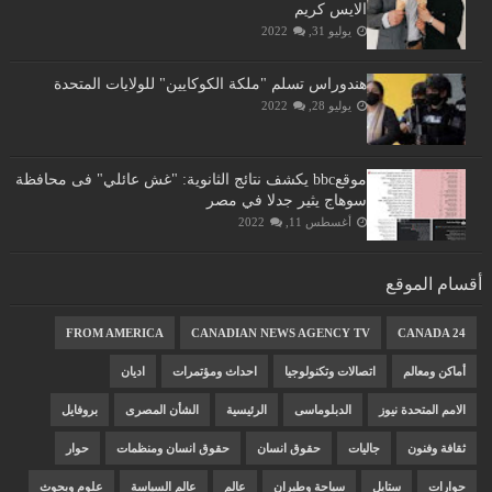
الايس كريم
يوليو 31, 2022
هندوراس تسلم "ملكة الكوكايين" للولايات المتحدة
يوليو 28, 2022
موقعbbc يكشف نتائج الثانوية: "غش عائلي" فى محافظة
سوهاج يثير جدلا في مصر
أغسطس 11, 2022
أقسام الموقع
FROM AMERICA
CANADIAN NEWS AGENCY TV
CANADA 24
أماكن ومعالم
اتصالات وتكنولوجيا
احداث ومؤتمرات
اديان
الامم المتحدة نيوز
الدبلوماسى
الرئيسية
الشأن المصرى
بروفايل
ثقافة وفنون
جاليات
حقوق انسان
حقوق انسان ومنظمات
حوار
حوارات
ستايل
سياحة وطيران
عالم
عالم السياسة
علوم وبحوث