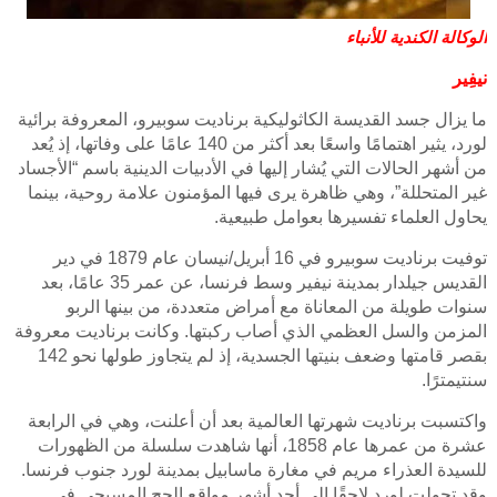
الوكالة الكندية للأنباء
نيفِير
ما يزال جسد القديسة الكاثوليكية برناديت سوبيرو، المعروفة برائية
لورد، يثير اهتمامًا واسعًا بعد أكثر من 140 عامًا على وفاتها، إذ يُعد
من أشهر الحالات التي يُشار إليها في الأدبيات الدينية باسم “الأجساد
غير المتحللة”، وهي ظاهرة يرى فيها المؤمنون علامة روحية، بينما
يحاول العلماء تفسيرها بعوامل طبيعية.
توفيت برناديت سوبيرو في 16 أبريل/نيسان عام 1879 في دير
القديس جيلدار بمدينة نيفير وسط فرنسا، عن عمر 35 عامًا، بعد
سنوات طويلة من المعاناة مع أمراض متعددة، من بينها الربو
المزمن والسل العظمي الذي أصاب ركبتها. وكانت برناديت معروفة
بقصر قامتها وضعف بنيتها الجسدية، إذ لم يتجاوز طولها نحو 142
سنتيمترًا.
واكتسبت برناديت شهرتها العالمية بعد أن أعلنت، وهي في الرابعة
عشرة من عمرها عام 1858، أنها شاهدت سلسلة من الظهورات
للسيدة العذراء مريم في مغارة ماسابيل بمدينة لورد جنوب فرنسا.
وقد تحولت لورد لاحقًا إلى أحد أشهر مواقع الحج المسيحي في