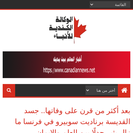
بعد أكثر من قرن على وفاتها.. جسد
القديسة برناديت سوبيرو في فرنسا ما
زال يثير جدلًا بين العلم والإيمان