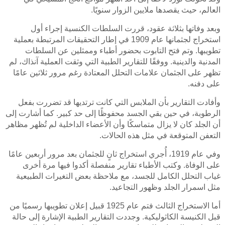
العالم، حيث يقصدها ملايين الزوار سنويًا.
وبعد وفاتها بثلاثة عقود، قررت السلطات الكنسية إجراء أول
استخراج لجثمانها عام 1909 في إطار التحقيقات المرتبطة بعملية
تطويبها. وتم فتح التابوت بحضور أطباء وممثلين عن السلطات
المدنية والدينية. ووفقًا للتقارير الطبية التي وثقت العملية آنذاك، لم
تظهر على الجثمان علامات التحلل المعتادة رغم مرور ثلاثين عامًا
على دفنه.
وأفادت التقارير بأن الملابس التي كانت ترتديها قد تضررت بفعل
الرطوبة، في حين بقي الجسد محفوظًا إلى حد كبير. كما أشارت إلى
أن الجلد كان لا يزال متماسكًا وأن الأعضاء الداخلية لم تُظهر مظاهر
التعفن المتوقعة في مثل هذه الحالات.
وفي عام 1919، أُجري استخراج ثانٍ للجثمان بعد مرور أربعين عامًا
على الوفاة. وكتب الأطباء تقارير منفصلة أكدوا فيها مرة أخرى
غياب التحلل الكامل للجسد، مع ملاحظة بعض التغيرات الطبيعية
مثل اسمرار الجلد وظهور التجاعيد.
أما الاستخراج الثالث فتم عام 1925 قبيل إعلان تطويبها رسميًا من
قبل الكنيسة الكاثوليكية. وجددت التقارير الطبية الإشارة إلى حالة