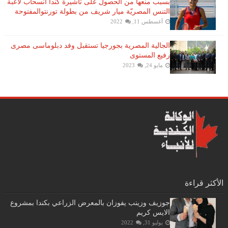
بسبب منعها من الحصول على تأشيرة كندا انسحاب لاعبة ​
التنس​ المصريّة ​ميار شريف​ من بطولة ​تورنتو​المفتوحة
أغسطس 11, 2022
الجالية المصرية بجورجيا تستقبل وفد دبلوماسى مصرى
رفيع المستوى
مايو 24, 2023
الأكثر قراءة
جوزيف وزينب يفوزان بالمعرض الزراعي بكندا بمشروع
الايس كريم
يوليو 31, 2022