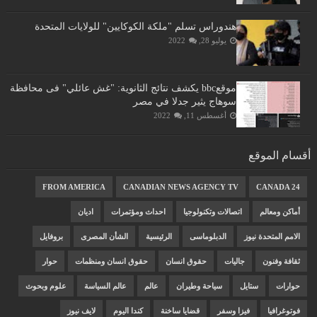
هندوراس تسلم "ملكة الكوكايين" للولايات المتحدة
يوليو 28, 2022
موقعbbc يكشف نتائج الثانوية: "غش عائلي" فى محافظة
سوهاج يثير جدلا في مصر
أغسطس 11, 2022
أقسام الموقع
FROM AMERICA
CANADIAN NEWS AGENCY TV
CANADA 24
أماكن ومعالم
اتصالات وتكنولوجيا
احداث ومؤتمرات
اديان
الامم المتحدة نيوز
الدبلوماسى
الرئيسية
الشأن المصرى
بروفايل
ثقافة وفنون
جاليات
حقوق انسان
حقوق انسان ومنظمات
حوار
حوارات
ستايل
سياحة وطيران
عالم
عالم السياسة
علوم وبحوث
فوتوغرافيا
فيزا وسفر
قضايا ساخنة
كندا اليوم
لايف نيوز