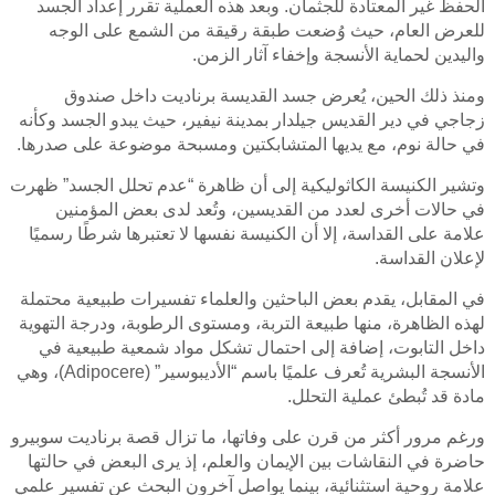
الحفظ غير المعتادة للجثمان. وبعد هذه العملية تقرر إعداد الجسد
للعرض العام، حيث وُضعت طبقة رقيقة من الشمع على الوجه
واليدين لحماية الأنسجة وإخفاء آثار الزمن.
ومنذ ذلك الحين، يُعرض جسد القديسة برناديت داخل صندوق
زجاجي في دير القديس جيلدار بمدينة نيفير، حيث يبدو الجسد وكأنه
في حالة نوم، مع يديها المتشابكتين ومسبحة موضوعة على صدرها.
وتشير الكنيسة الكاثوليكية إلى أن ظاهرة “عدم تحلل الجسد” ظهرت
في حالات أخرى لعدد من القديسين، وتُعد لدى بعض المؤمنين
علامة على القداسة، إلا أن الكنيسة نفسها لا تعتبرها شرطًا رسميًا
لإعلان القداسة.
في المقابل، يقدم بعض الباحثين والعلماء تفسيرات طبيعية محتملة
لهذه الظاهرة، منها طبيعة التربة، ومستوى الرطوبة، ودرجة التهوية
داخل التابوت، إضافة إلى احتمال تشكل مواد شمعية طبيعية في
الأنسجة البشرية تُعرف علميًا باسم “الأديبوسير” (Adipocere)، وهي
مادة قد تُبطئ عملية التحلل.
ورغم مرور أكثر من قرن على وفاتها، ما تزال قصة برناديت سوبيرو
حاضرة في النقاشات بين الإيمان والعلم، إذ يرى البعض في حالتها
علامة روحية استثنائية، بينما يواصل آخرون البحث عن تفسير علمي