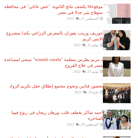
موقعbbc يكشف نتائج الثانوية: "غش عائلي" فى محافظة
سوهاج يثير جدلا في مصر
أغسطس 11, 2022
جوزيف وزينب يفوزان بالمعرض الزراعي بكندا بمشروع
الايس كريم
يوليو 31, 2022
د.مريم بطرس:منظمة "wounds canada" تسعى لمساعدة
مصر فى علاج القروح
يونيو 13, 2022
بحضور فنانين ونجوم مجتمع إنطلاق حفل تكريم الرواد
مايو 26, 2023
احمد شاكر يخطف قلب نورهان ريحان فى ربوع فيينا
الساحرة
أغسطس 29, 2022